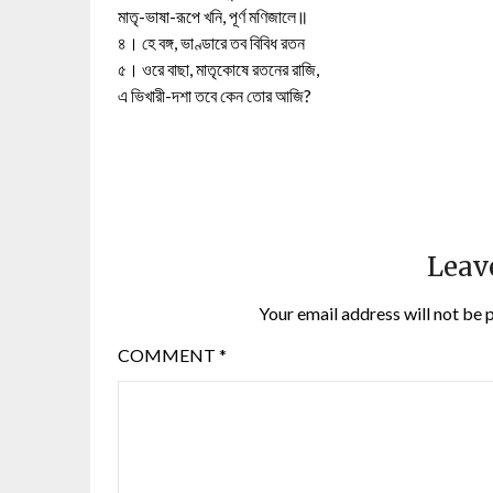
মাতৃ-ভাষা-রূপে খনি, পূর্ণ মণিজালে॥
৪। হে বঙ্গ, ভাণ্ডারে তব বিবিধ রতন
৫। ওরে বাছা, মাতৃকোষে রতনের রাজি,
এ ভিখারী-দশা তবে কেন তোর আজি?
Leav
Your email address will not be 
COMMENT
*