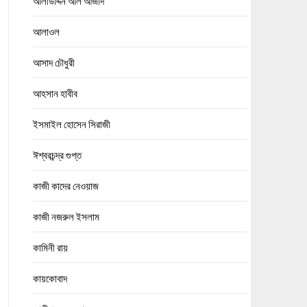
আলাউদ্দিন আল আজাদ
আলাওল
আসাদ চৌধুরী
আহসান হাবীব
ইসমাইল হোসেন সিরাজী
ঈশ্বরচন্দ্র গুপ্ত
কাজী কাদের নেওয়াজ
কাজী নজরুল ইসলাম
কামিনী রায়
কায়কোবাদ