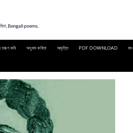
কবিতা, Bengali poems.
ি তরুণ কবি
অনুবাদ কবিতা
আবৃত্তি
PDF DOWNLOAD
বাং