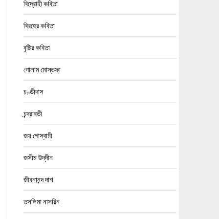
বিদ্রোহী কবিতা
বিরহের কবিতা
বৃষ্টির কবিতা
গোলাম মোস্তফা
চণ্ডীদাস
চন্দ্রাবতী
জয় গোস্বামী
জসীম উদ্‌দীন
জীবনানন্দ দাশ
তসলিমা নাসরিন