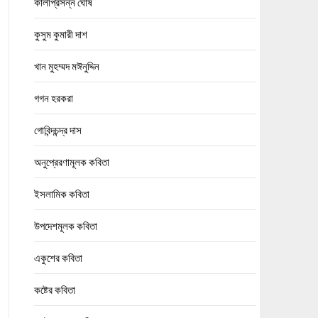
কালীপ্রসন্ন ঘোষ
কুসুম কুমারী দাশ
খান মুহম্মদ মঈনুদ্দিন
গগন হরকরা
গোবিন্দচন্দ্র দাস
অনুপ্রেরণামূলক কবিতা
ইসলামিক কবিতা
উপদেশমূলক কবিতা
একুশের কবিতা
কষ্টের কবিতা