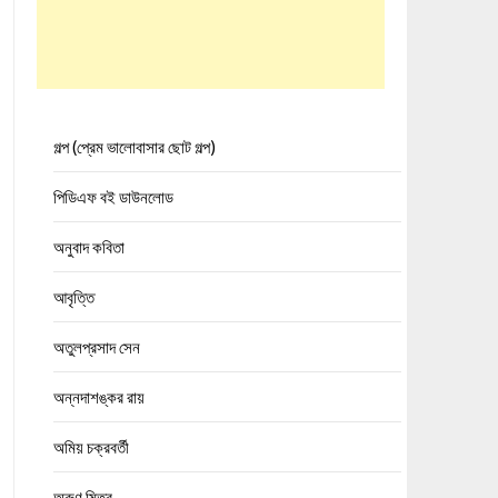
গল্প (প্রেম ভালোবাসার ছোট গল্প)
পিডিএফ বই ডাউনলোড
অনুবাদ কবিতা
আবৃত্তি
অতুলপ্রসাদ সেন
অন্নদাশঙ্কর রায়
অমিয় চক্রবর্তী
অরুণ মিত্র