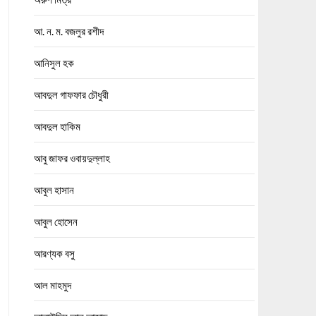
আ. ন. ম. বজলুর রশীদ
আনিসুল হক
আবদুল গাফফার চৌধুরী
আবদুল হাকিম
আবু জাফর ওবায়দুল্লাহ
আবুল হাসান
আবুল হোসেন
আরণ্যক বসু
আল মাহমুদ