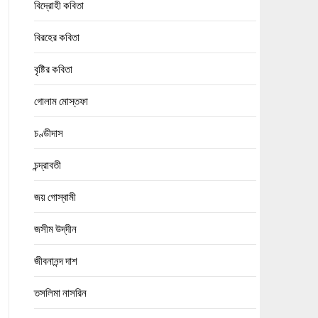
বিদ্রোহী কবিতা
বিরহের কবিতা
বৃষ্টির কবিতা
গোলাম মোস্তফা
চণ্ডীদাস
চন্দ্রাবতী
জয় গোস্বামী
জসীম উদ্‌দীন
জীবনানন্দ দাশ
তসলিমা নাসরিন