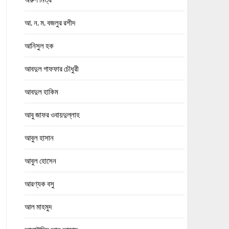
আ. ন. ম. বজলুর রশীদ
আনিসুল হক
আবদুল গাফফার চৌধুরী
আবদুল হাকিম
আবু জাফর ওবায়দুল্লাহ
আবুল হাসান
আবুল হোসেন
আরণ্যক বসু
আল মাহমুদ