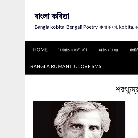
Skip
to
বাংলা কবিতা
content
Bangla kobita, Bengali Poetry, বাংলা কবিতা, kobita, 
HOME
বিখ্যাত বাঙ্গালী কবি
কবিতার বিষয়
বাঙাল
BANGLA ROMANTIC LOVE SMS
শরৎচন্দ্