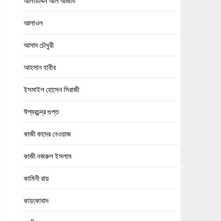
আলাউদ্দিন আল আজাদ
আলাওল
আসাদ চৌধুরী
আহসান হাবীব
ইসমাইল হোসেন সিরাজী
ঈশ্বরচন্দ্র গুপ্ত
কাজী কাদের নেওয়াজ
কাজী নজরুল ইসলাম
কামিনী রায়
কায়কোবাদ