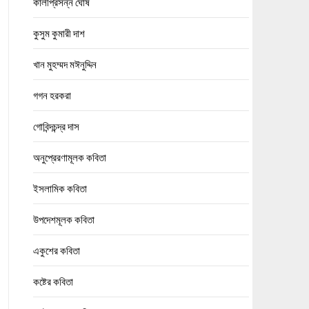
কালীপ্রসন্ন ঘোষ
কুসুম কুমারী দাশ
খান মুহম্মদ মঈনুদ্দিন
গগন হরকরা
গোবিন্দচন্দ্র দাস
অনুপ্রেরণামূলক কবিতা
ইসলামিক কবিতা
উপদেশমূলক কবিতা
একুশের কবিতা
কষ্টের কবিতা