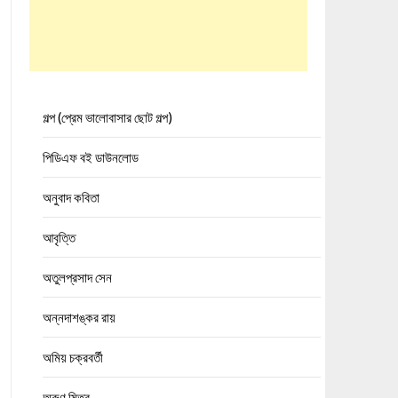
গল্প (প্রেম ভালোবাসার ছোট গল্প)
পিডিএফ বই ডাউনলোড
অনুবাদ কবিতা
আবৃত্তি
অতুলপ্রসাদ সেন
অন্নদাশঙ্কর রায়
অমিয় চক্রবর্তী
অরুণ মিত্র