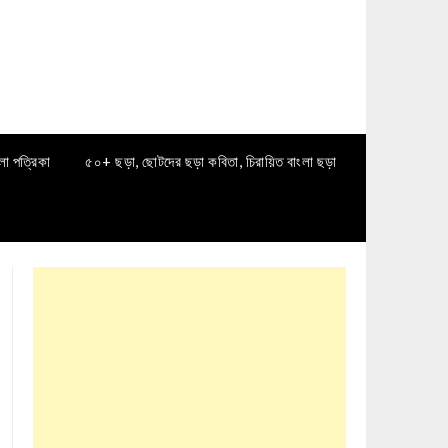
লা পত্রিকা
৫০+ ছড়া, ছোটদের ছড়া কবিতা, চিরায়িত বাংলা ছড়া