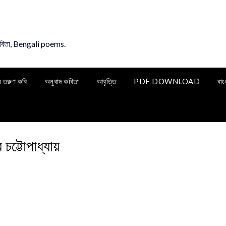
কবিতা, Bengali poems.
ি তরুণ কবি
অনুবাদ কবিতা
আবৃত্তি
PDF DOWNLOAD
বাং
র চট্টোপাধ্যায়