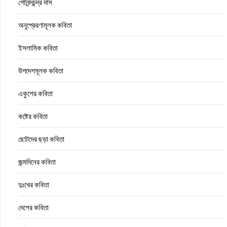
গোবিন্দচন্দ্র দাস
অনুপ্রেরণামূলক কবিতা
ইসলামিক কবিতা
উপদেশমূলক কবিতা
একুশের কবিতা
কষ্টের কবিতা
ছোটদের ছড়া কবিতা
জন্মদিনের কবিতা
দুঃখের কবিতা
দেশের কবিতা