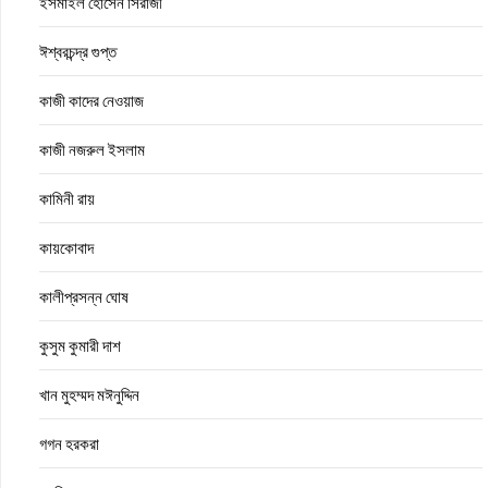
ইসমাইল হোসেন সিরাজী
ঈশ্বরচন্দ্র গুপ্ত
কাজী কাদের নেওয়াজ
কাজী নজরুল ইসলাম
কামিনী রায়
কায়কোবাদ
কালীপ্রসন্ন ঘোষ
কুসুম কুমারী দাশ
খান মুহম্মদ মঈনুদ্দিন
গগন হরকরা