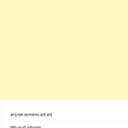
গল্প (প্রেম ভালোবাসার ছোট গল্প)
পিডিএফ বই ডাউনলোড