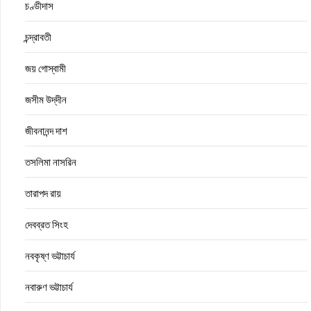
চণ্ডীদাস
চন্দ্রাবতী
জয় গোস্বামী
জসীম উদ্‌দীন
জীবনানন্দ দাশ
তসলিমা নাসরিন
তারাপদ রায়
দেবব্রত সিংহ
নবকৃষ্ণ ভট্টাচার্য
নবারুণ ভট্টাচার্য