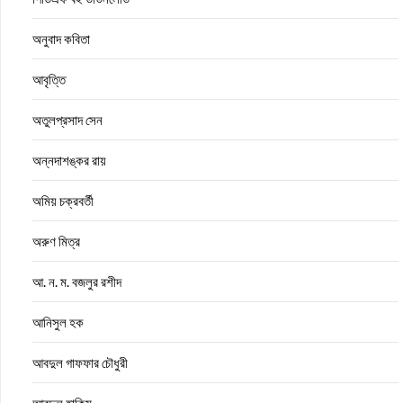
অনুবাদ কবিতা
আবৃত্তি
অতুলপ্রসাদ সেন
অন্নদাশঙ্কর রায়
অমিয় চক্রবর্তী
অরুণ মিত্র
আ. ন. ম. বজলুর রশীদ
আনিসুল হক
আবদুল গাফফার চৌধুরী