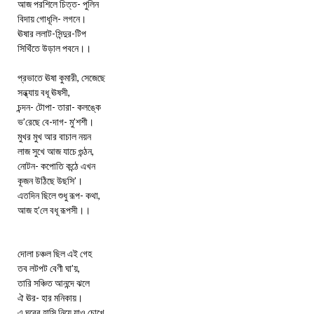
আজ পরশিলে চিত্ত- পুলিন
বিদায় গোধূলি- লগনে।
ঊষার ললাট-সিন্দুর-টিপ
সিথিঁতে উড়াল পবনে।।
প্রভাতে ঊষা কুমারী, সেজেছে
সন্ধ্যায় বধূ ঊষসী,
চন্দন- টোপা- তারা- কলঙ্কে
ভ’রেছে বে-দাগ- মু’শশী।
মুখর মুখ আর বাচাল নয়ন
লাজ সুখে আজ যাচে গুন্ঠন,
নোটন- কপোতি কন্ঠে এখন
কূজন উঠিছে উছসি’।
এতদিন ছিলে শুধু রূপ- কথা,
আজ হ’লে বধূ রূপসী।।
দোলা চঞ্চল ছিল এই গেহ
তব লটপট বেণী ঘা’য়,
তারি সঞ্চিত আনন্দে ঝলে
ঐ ঊর- হার মনিকায়।
এ ঘরের হাসি নিয়ে যাও চোখে,