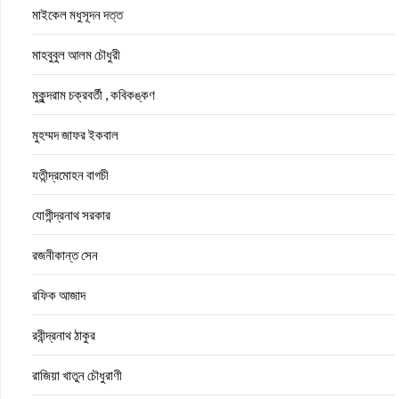
মাইকেল মধুসূদন দত্ত
মাহবুবুল আলম চৌধুরী
মুকুন্দরাম চক্রবর্তী , কবিকঙ্কণ
মুহম্মদ জাফর ইকবাল
যতীন্দ্রমোহন বাগচী
যোগীন্দ্রনাথ সরকার
রজনীকান্ত সেন
রফিক আজাদ
রবীন্দ্রনাথ ঠাকুর
রাজিয়া খাতুন চৌধুরাণী