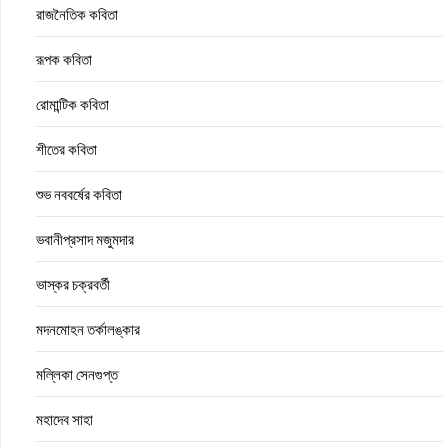
রাজনৈতিক কবিতা
রূপক কবিতা
রোমান্টিক কবিতা
শীতের কবিতা
শুভ নববর্ষের কবিতা
ভবানীপ্রসাদ মজুমদার
ভাস্কর চক্রবর্তী
মদনমোহন তর্কালঙ্কার
মল্লিকা সেনগুপ্ত
মহাদেব সাহা