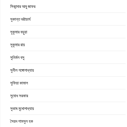
সিকান্দার আবু জাফর
সুকান্ত ভট্টাচার্য
সুকুমার বড়ুয়া
সুকুমার রায়
সুনির্মল বসু
সুনীল গঙ্গোপাধ্যায়
সুফিয়া কামাল
সুবোধ সরকার
সুভাষ মুখোপাধ্যায়
সৈয়দ শামসুল হক