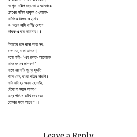
সে গৃহ- দ্বীপ জ্বেলো এ আলোকে,
চোখের সলিল থাকুক এ-লোকে-
আজি এ মিলন মোহানায়
ও- ঘরের হাসি বাশিঁর বেহাগ
কাঁদুক এ ঘরে সাহানায়।।
বিবাহের রঙ্গে রাঙ্গা আজ সব,
রাঙ্গা মন, রাঙ্গা আভরণ,
বলো নারী- “এই রক্ত- আলোকে
আজ মম নব জাগরণ!”
পাপে নয় পতি পুণ্যে সুমতি
থাকে যেন, হ’য়ো পতির সারথি।
পতি যদি হয় অন্ধ, হে সতী,
বেঁধো না নয়নে আবরণ
অন্ধ পতিরে আঁখি দেয় যেন
তোমার সত্য আচরণ।।
Leave a Reply