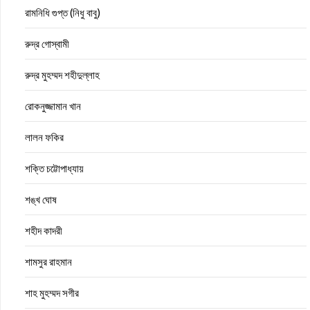
রামনিধি গুপ্ত (নিধু বাবু)
রুদ্র গোস্বামী
রুদ্র মুহম্মদ শহীদুল্লাহ
রোকনুজ্জামান খান
লালন ফকির
শক্তি চট্টোপাধ্যায়
শঙ্খ ঘোষ
শহীদ কাদরী
শামসুর রাহমান
শাহ মুহম্মদ সগীর