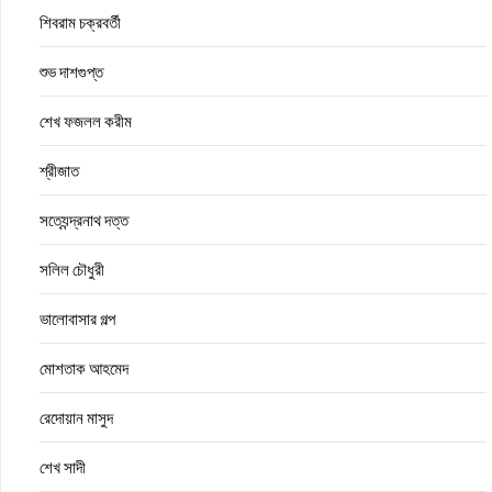
শিবরাম চক্রবর্তী
শুভ দাশগুপ্ত
শেখ ফজলল করীম
শ্রীজাত
সত্যেন্দ্রনাথ দত্ত
সলিল চৌধুরী
ভালোবাসার গল্প
মোশতাক আহমেদ
রেদোয়ান মাসুদ
শেখ সাদী