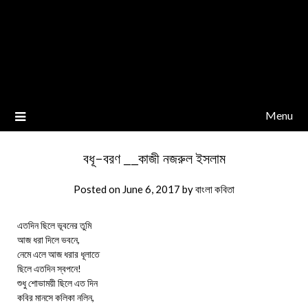
Menu
বধূ-বরণ __কাজী নজরুল ইসলাম
Posted on
June 6, 2017
by
বাংলা কবিতা
এতদিন ছিলে ভূবনের তুমি
আজ ধরা দিলে ভবনে,
নেমে এলে আজ ধরার ধূলাতে
ছিলে এতদিন স্বপনে!
শুধু শোভাময়ী ছিলে এত দিন
কবির মানসে কলিকা নলিন,