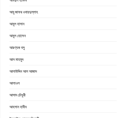
আবদুল হাকিম
আবু জাফর ওবায়দুল্লাহ
আবুল হাসান
আবুল হোসেন
আরণ্যক বসু
আল মাহমুদ
আলাউদ্দিন আল আজাদ
আলাওল
আসাদ চৌধুরী
আহসান হাবীব