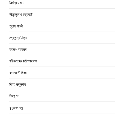
নির্মলেন্দু গুণ
নীরেন্দ্রনাথ চক্রবর্তী
পূর্ণেন্দু পত্রী
প্রেমেন্দ্র মিত্র
ফররুখ আহমদ
বঙ্কিমচন্দ্র চট্টোপাধ্যায়
বন্দে আলী মিঞা
বিনয় মজুমদার
বিষ্ণু দে
বুদ্ধদেব বসু