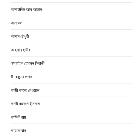
আলাউদ্দিন আল আজাদ
আলাওল
আসাদ চৌধুরী
আহসান হাবীব
ইসমাইল হোসেন সিরাজী
ঈশ্বরচন্দ্র গুপ্ত
কাজী কাদের নেওয়াজ
কাজী নজরুল ইসলাম
কামিনী রায়
কায়কোবাদ