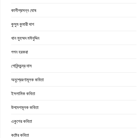
কালীপ্রসন্ন ঘোষ
কুসুম কুমারী দাশ
খান মুহম্মদ মঈনুদ্দিন
গগন হরকরা
গোবিন্দচন্দ্র দাস
অনুপ্রেরণামূলক কবিতা
ইসলামিক কবিতা
উপদেশমূলক কবিতা
একুশের কবিতা
কষ্টের কবিতা