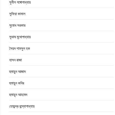
সুনীল গঙ্গোপাধ্যায়
সুফিয়া কামাল
সুবোধ সরকার
সুভাষ মুখোপাধ্যায়
সৈয়দ শামসুল হক
হাসন রাজা
হুমায়ুন আজাদ
হুমায়ুন কবির
হুমায়ূন আহমেদ
হেমচন্দ্র বন্দ্যোপাধ্যায়