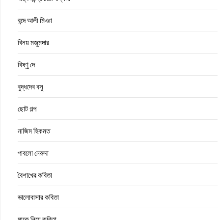
বন্দে আলী মিঞা
বিনয় মজুমদার
বিষ্ণু দে
বুদ্ধদেব বসু
ছোট গল্প
নাজিম হিকমত
পাবলো নেরুদা
বৈশাখের কবিতা
ভালোবাসার কবিতা
মাকে নিয়ে কবিতা