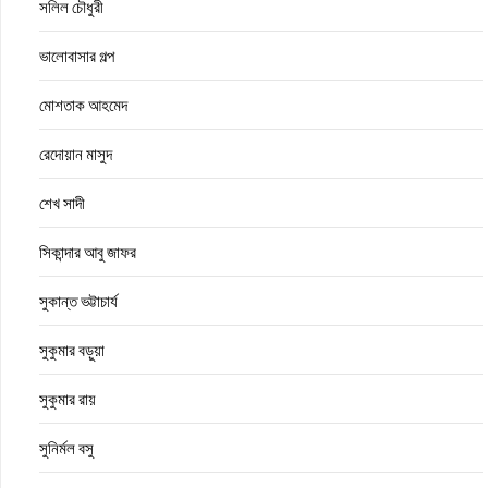
সলিল চৌধুরী
ভালোবাসার গল্প
মোশতাক আহমেদ
রেদোয়ান মাসুদ
শেখ সাদী
সিকান্দার আবু জাফর
সুকান্ত ভট্টাচার্য
সুকুমার বড়ুয়া
সুকুমার রায়
সুনির্মল বসু