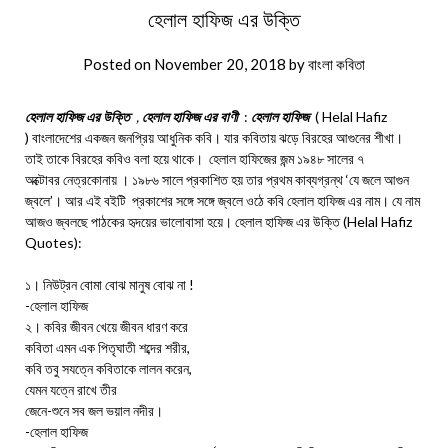
হেলাল হাফিজ এর উক্তি
Posted on
November 20, 2018
by
বাংলা কবিতা
হেলাল হাফিজ এর উক্তি
,
হেলাল হাফিজ এর বাণী
:
হেলাল হাফিজ
( Helal Hafiz
) বাংলাদেশের একজন জনপ্রিয় আধুনিক কবি। যার কবিতায় ঝড়ে বিরহের আগুনের শীখা।
তাই তাকে বিরহের কবিও বলা হয়ে থাকে। হেলাল হাফিজের জন্ম ১৯৪৮ সালের ৭
অক্টোবর নেত্রকোনায় । ১৯৮৬ সালে প্রকাশিত হয় তার প্রথম কাব্যগ্রন্থ ‘যে জলে আগুন
জ্বলে’। আর এই বইটি প্রকাশের সঙ্গে সঙ্গে জ্বলে ওঠে কবি হেলাল হাফিজ এর নাম। যে নাম
আজও জ্বলছে পাঠকের হৃদয়ের ভালোবাসা হয়ে। হেলাল হাফিজ এর উক্তি (Helal Hafiz
Quotes):
১। নিউট্রন বোমা বোঝ মানুষ বোঝ না !
-হেলাল হাফিজ
২। কবির জীবন খেয়ে জীবন ধারণ করে
কবিতা এমন এক পিতৃঘাতী শব্দের শরীর,
কবি তবু সযত্নে কবিতাকে লালন করেন,
যেমন যত্নে রাখে তীর
জেনে-শুনে সব জল ভয়াল নদীর।
-হেলাল হাফিজ