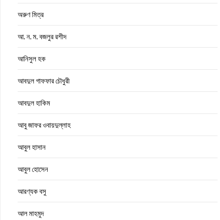
অরুণ মিত্র
আ. ন. ম. বজলুর রশীদ
আনিসুল হক
আবদুল গাফফার চৌধুরী
আবদুল হাকিম
আবু জাফর ওবায়দুল্লাহ
আবুল হাসান
আবুল হোসেন
আরণ্যক বসু
আল মাহমুদ