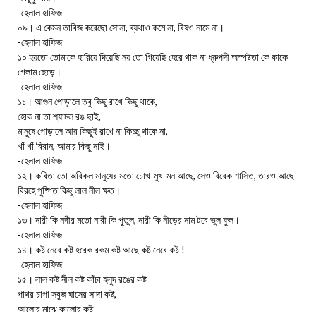
-হেলাল হাফিজ
০৯। এ কেমন তাবিজ করেছো সোনা, ব্যথাও কমে না, বিষও নামে না।
-হেলাল হাফিজ
১০ হয়তো তোমাকে হারিয়ে দিয়েছি নয় তো গিয়েছি হেরে থাক না ধ্রুপদী অস্পষ্টতা কে কাকে
গেলাম ছেড়ে।
-হেলাল হাফিজ
১১। আগুন পোড়ালে তবু কিছু রাখে কিছু থাকে,
হোক না তা শ্যামল রঙ ছাই,
মানুষে পোড়ালে আর কিছুই রাখে না কিচ্ছু থাকে না,
খাঁ খাঁ বিরান, আমার কিছু নাই।
-হেলাল হাফিজ
১২। কবিতা তো অবিকল মানুষের মতো চোখ-মুখ-মন আছে, সেও বিবেক শাসিত, তারও আছে
বিরহে পুষ্পিত কিছু লাল নীল ক্ষত।
-হেলাল হাফিজ
১৩। নারী কি নদীর মতো নারী কি পুতুল, নারী কি নীড়ের নাম টবে ভুল ফুল।
-হেলাল হাফিজ
১৪। কষ্ট নেবে কষ্ট হরেক রকম কষ্ট আছে কষ্ট নেবে কষ্ট !
-হেলাল হাফিজ
১৫। লাল কষ্ট নীল কষ্ট কাঁচা হলুদ রঙের কষ্ট
পাথর চাপা সবুজ ঘাসের সাদা কষ্ট,
আলোর মাঝে কালোর কষ্ট