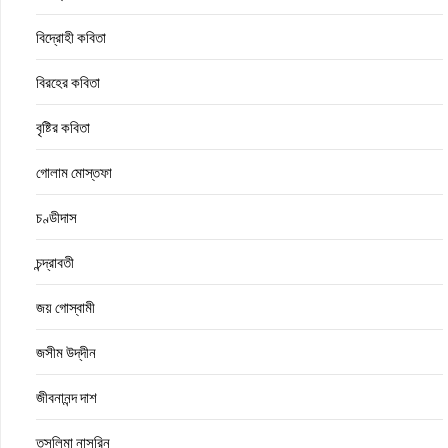
বিদ্রোহী কবিতা
বিরহের কবিতা
বৃষ্টির কবিতা
গোলাম মোস্তফা
চণ্ডীদাস
চন্দ্রাবতী
জয় গোস্বামী
জসীম উদ্‌দীন
জীবনানন্দ দাশ
তসলিমা নাসরিন