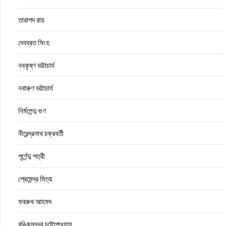
তারাপদ রায়
দেবব্রত সিংহ
নবকৃষ্ণ ভট্টাচার্য
নবারুণ ভট্টাচার্য
নির্মলেন্দু গুণ
নীরেন্দ্রনাথ চক্রবর্তী
পূর্ণেন্দু পত্রী
প্রেমেন্দ্র মিত্র
ফররুখ আহমদ
বঙ্কিমচন্দ্র চট্টোপাধ্যায়