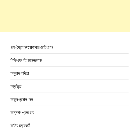
গল্প (প্রেম ভালোবাসার ছোট গল্প)
পিডিএফ বই ডাউনলোড
অনুবাদ কবিতা
আবৃত্তি
অতুলপ্রসাদ সেন
অন্নদাশঙ্কর রায়
অমিয় চক্রবর্তী