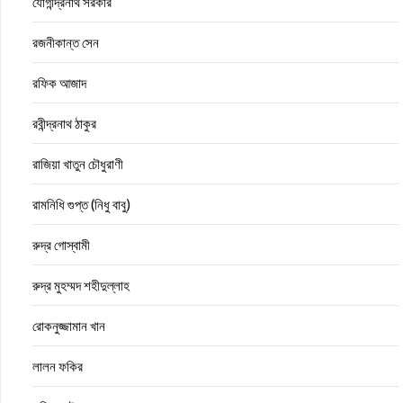
যোগীন্দ্রনাথ সরকার
রজনীকান্ত সেন
রফিক আজাদ
রবীন্দ্রনাথ ঠাকুর
রাজিয়া খাতুন চৌধুরাণী
রামনিধি গুপ্ত (নিধু বাবু)
রুদ্র গোস্বামী
রুদ্র মুহম্মদ শহীদুল্লাহ
রোকনুজ্জামান খান
লালন ফকির