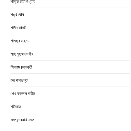
শক্তি চট্টোপাধ্যায়
শঙ্খ ঘোষ
শহীদ কাদরী
শামসুর রাহমান
শাহ মুহম্মদ সগীর
শিবরাম চক্রবর্তী
শুভ দাশগুপ্ত
শেখ ফজলল করীম
শ্রীজাত
সত্যেন্দ্রনাথ দত্ত