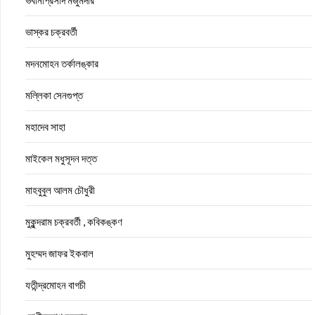
ভবানীপ্রসাদ মজুমদার
ভাস্কর চক্রবর্তী
মদনমোহন তর্কালঙ্কার
মল্লিকা সেনগুপ্ত
মহাদেব সাহা
মাইকেল মধুসূদন দত্ত
মাহবুবুল আলম চৌধুরী
মুকুন্দরাম চক্রবর্তী , কবিকঙ্কণ
মুহম্মদ জাফর ইকবাল
যতীন্দ্রমোহন বাগচী