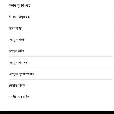
সুভাষ মুখোপাধ্যায়
সৈয়দ শামসুল হক
হাসন রাজা
হুমায়ুন আজাদ
হুমায়ুন কবির
হুমায়ূন আহমেদ
হেমচন্দ্র বন্দ্যোপাধ্যায়
হেলাল হাফিজ
স্বাধীনতার কবিতা