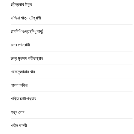
রবীন্দ্রনাথ ঠাকুর
রাজিয়া খাতুন চৌধুরাণী
রামনিধি গুপ্ত (নিধু বাবু)
রুদ্র গোস্বামী
রুদ্র মুহম্মদ শহীদুল্লাহ
রোকনুজ্জামান খান
লালন ফকির
শক্তি চট্টোপাধ্যায়
শঙ্খ ঘোষ
শহীদ কাদরী