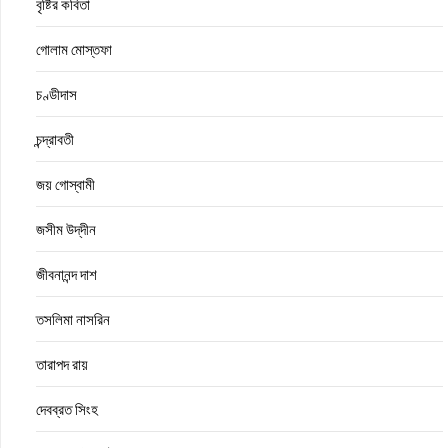
বৃষ্টির কবিতা
গোলাম মোস্তফা
চণ্ডীদাস
চন্দ্রাবতী
জয় গোস্বামী
জসীম উদ্‌দীন
জীবনানন্দ দাশ
তসলিমা নাসরিন
তারাপদ রায়
দেবব্রত সিংহ