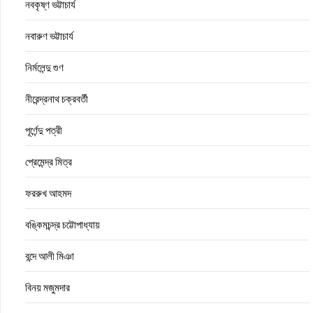
নবকৃষ্ণ ভট্টাচার্য
নবারুণ ভট্টাচার্য
নির্মলেন্দু গুণ
নীরেন্দ্রনাথ চক্রবর্তী
পূর্ণেন্দু পত্রী
প্রেমেন্দ্র মিত্র
ফররুখ আহমদ
বঙ্কিমচন্দ্র চট্টোপাধ্যায়
বন্দে আলী মিঞা
বিনয় মজুমদার