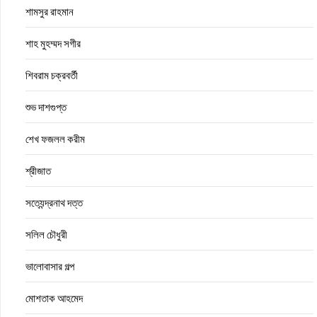
শামসুর রাহমান
শাহ মুহম্মদ সগীর
শিবরাম চক্রবর্তী
শুভ দাশগুপ্ত
শেখ ফজলল করীম
শ্রীজাত
সত্যেন্দ্রনাথ দত্ত
সলিল চৌধুরী
ভালোবাসার গল্প
মোশতাক আহমেদ