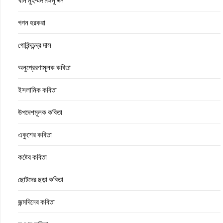
খান মুহম্মদ মঈনুদ্দিন
গগন হরকরা
গোবিন্দচন্দ্র দাস
অনুপ্রেরণামূলক কবিতা
ইসলামিক কবিতা
উপদেশমূলক কবিতা
একুশের কবিতা
কষ্টের কবিতা
ছোটদের ছড়া কবিতা
জন্মদিনের কবিতা