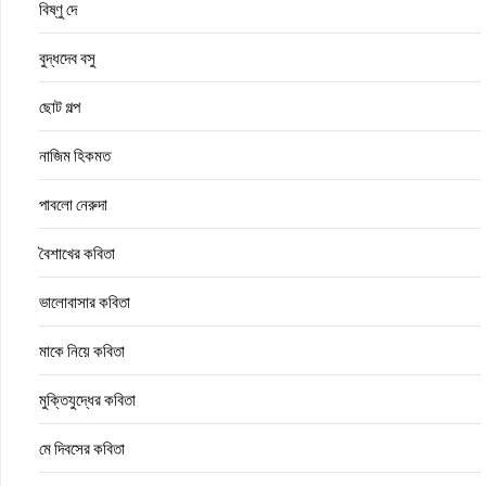
বিষ্ণু দে
বুদ্ধদেব বসু
ছোট গল্প
নাজিম হিকমত
পাবলো নেরুদা
বৈশাখের কবিতা
ভালোবাসার কবিতা
মাকে নিয়ে কবিতা
মুক্তিযুদ্ধের কবিতা
মে দিবসের কবিতা