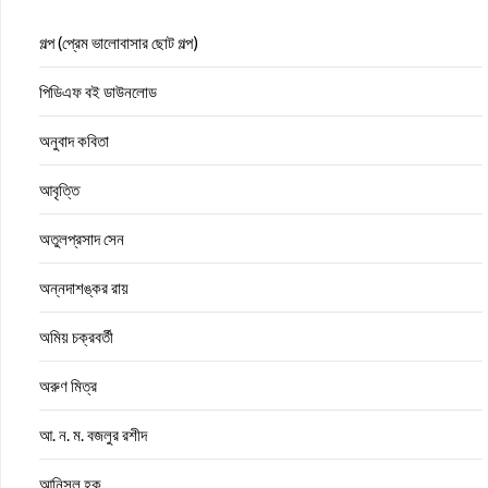
গল্প (প্রেম ভালোবাসার ছোট গল্প)
পিডিএফ বই ডাউনলোড
অনুবাদ কবিতা
আবৃত্তি
অতুলপ্রসাদ সেন
অন্নদাশঙ্কর রায়
অমিয় চক্রবর্তী
অরুণ মিত্র
আ. ন. ম. বজলুর রশীদ
আনিসুল হক