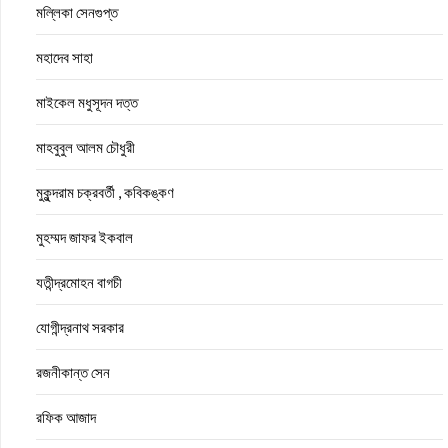
মল্লিকা সেনগুপ্ত
মহাদেব সাহা
মাইকেল মধুসূদন দত্ত
মাহবুবুল আলম চৌধুরী
মুকুন্দরাম চক্রবর্তী , কবিকঙ্কণ
মুহম্মদ জাফর ইকবাল
যতীন্দ্রমোহন বাগচী
যোগীন্দ্রনাথ সরকার
রজনীকান্ত সেন
রফিক আজাদ