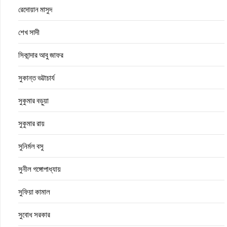
রেদোয়ান মাসুদ
শেখ সাদী
সিকান্দার আবু জাফর
সুকান্ত ভট্টাচার্য
সুকুমার বড়ুয়া
সুকুমার রায়
সুনির্মল বসু
সুনীল গঙ্গোপাধ্যায়
সুফিয়া কামাল
সুবোধ সরকার