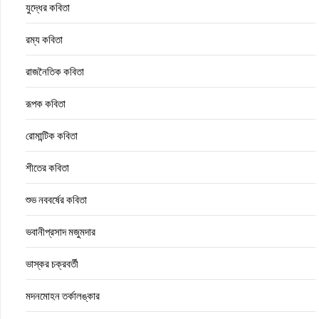
যুদ্ধের কবিতা
রম্য কবিতা
রাজনৈতিক কবিতা
রূপক কবিতা
রোমান্টিক কবিতা
শীতের কবিতা
শুভ নববর্ষের কবিতা
ভবানীপ্রসাদ মজুমদার
ভাস্কর চক্রবর্তী
মদনমোহন তর্কালঙ্কার