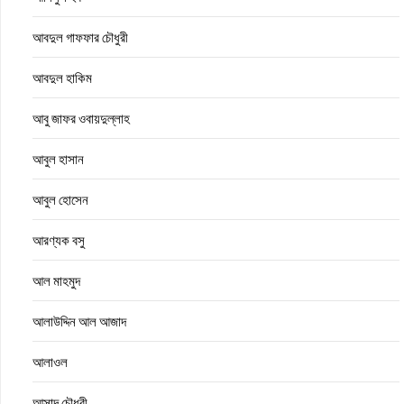
আবদুল গাফফার চৌধুরী
আবদুল হাকিম
আবু জাফর ওবায়দুল্লাহ
আবুল হাসান
আবুল হোসেন
আরণ্যক বসু
আল মাহমুদ
আলাউদ্দিন আল আজাদ
আলাওল
আসাদ চৌধুরী