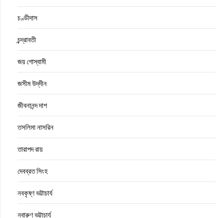
চণ্ডীদাস
চন্দ্রাবতী
জয় গোস্বামী
জসীম উদ্‌দীন
জীবনানন্দ দাশ
তসলিমা নাসরিন
তারাপদ রায়
দেবব্রত সিংহ
নবকৃষ্ণ ভট্টাচার্য
নবারুণ ভট্টাচার্য