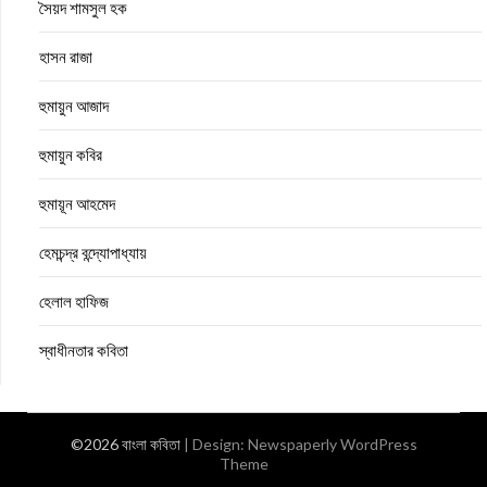
সৈয়দ শামসুল হক
হাসন রাজা
হুমায়ুন আজাদ
হুমায়ুন কবির
হুমায়ূন আহমেদ
হেমচন্দ্র বন্দ্যোপাধ্যায়
হেলাল হাফিজ
স্বাধীনতার কবিতা
©2026 বাংলা কবিতা
| Design:
Newspaperly WordPress
Theme