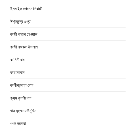
ইসমাইল হোসেন সিরাজী
ঈশ্বরচন্দ্র গুপ্ত
কাজী কাদের নেওয়াজ
কাজী নজরুল ইসলাম
কামিনী রায়
কায়কোবাদ
কালীপ্রসন্ন ঘোষ
কুসুম কুমারী দাশ
খান মুহম্মদ মঈনুদ্দিন
গগন হরকরা