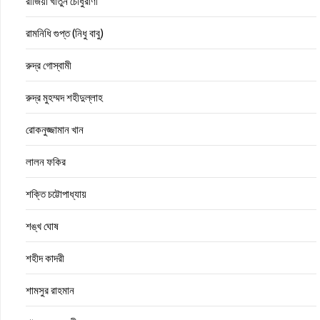
রাজিয়া খাতুন চৌধুরাণী
রামনিধি গুপ্ত (নিধু বাবু)
রুদ্র গোস্বামী
রুদ্র মুহম্মদ শহীদুল্লাহ
রোকনুজ্জামান খান
লালন ফকির
শক্তি চট্টোপাধ্যায়
শঙ্খ ঘোষ
শহীদ কাদরী
শামসুর রাহমান