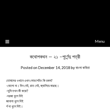
Menu
কথোপকথন – ২১ -পূর্ণেন্দু পত্রী
Posted on
December 14, 2018
by
বাংলা কবিতা
তোমাদের ওখানে এখন লোডশেডিং কি রকম?
-বোলো না। দিন নেই, রাত নেই, জ্বালিয়ে মারছে।
-তুমি তখন কী করো?
-দরজা খুলে দিই
জানালা খুলে দিই
র্প দা খুলে দিই।