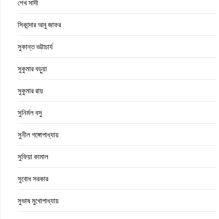
শেখ সাদী
সিকান্দার আবু জাফর
সুকান্ত ভট্টাচার্য
সুকুমার বড়ুয়া
সুকুমার রায়
সুনির্মল বসু
সুনীল গঙ্গোপাধ্যায়
সুফিয়া কামাল
সুবোধ সরকার
সুভাষ মুখোপাধ্যায়