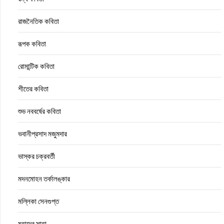
রাজনৈতিক কবিতা
রূপক কবিতা
রোমান্টিক কবিতা
শীতের কবিতা
শুভ নববর্ষের কবিতা
ভবানীপ্রসাদ মজুমদার
ভাস্কর চক্রবর্তী
মদনমোহন তর্কালঙ্কার
মল্লিকা সেনগুপ্ত
মহাদেব সাহা