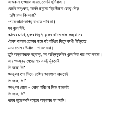
আজকাল হাওয়াও হয়েছে তেমনি ফন্দিবাজ ।
যেমনি অন্ধকার, অমনি মানুষের ত্রিসীমানা ছেড়ে দৌড়
-তুমি তখন কি করো?
-গায়ে জামা-কাপড় রাখতে পারি না।
সব খুলে দিই,
চোখের চশমা, চুলের বিনুনি, বুকের আঁচল লাজ-লজ্জ্বা সব ।
-টাকা থাকলে তোমার নামে ঘাট বাঁধিয়ে দিতুম কাশী মিত্তিরে
এমন তোমার উথাল – পাতল দয়া।
তুমি অন্ধকারকে সর্ বস্ব, সব অগি্নস্ফুলিঙ্গ খুলে দিত পার কত সহজে।
আর শুভঙ্কর মেঘের মত একটু ঝুঁকলেই
কি হচ্ছে কি?
শুভঙ্কর তার খিদে- তেষ্টার ডালপালা নাড়লেই
কি হচ্ছে কি ?
শুভঙ্কর রোদে – পোড়া হরিণের জিভ নাড়লেই
কি হচ্ছে কি?
পরের জন্মে দশদিগন্তের অন্ধকার হব আমি।