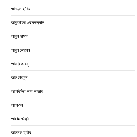
আবদুল হাকিম
আবু জাফর ওবায়দুল্লাহ
আবুল হাসান
আবুল হোসেন
আরণ্যক বসু
আল মাহমুদ
আলাউদ্দিন আল আজাদ
আলাওল
আসাদ চৌধুরী
আহসান হাবীব