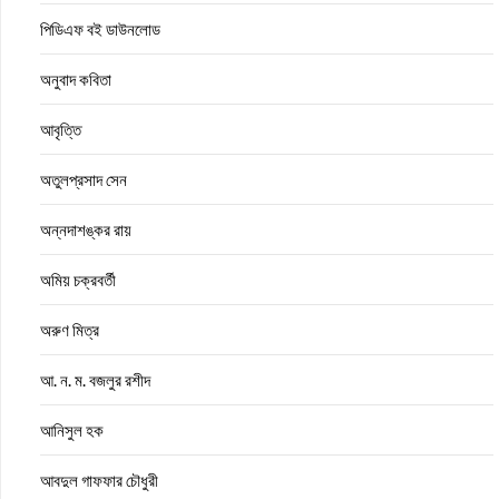
পিডিএফ বই ডাউনলোড
অনুবাদ কবিতা
আবৃত্তি
অতুলপ্রসাদ সেন
অন্নদাশঙ্কর রায়
অমিয় চক্রবর্তী
অরুণ মিত্র
আ. ন. ম. বজলুর রশীদ
আনিসুল হক
আবদুল গাফফার চৌধুরী