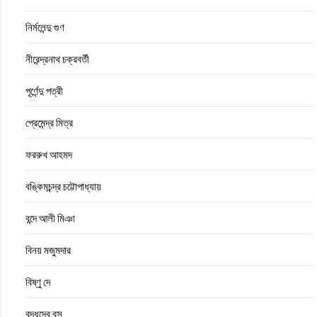
নির্মলেন্দু গুণ
নীরেন্দ্রনাথ চক্রবর্তী
পূর্ণেন্দু পত্রী
প্রেমেন্দ্র মিত্র
ফররুখ আহমদ
বঙ্কিমচন্দ্র চট্টোপাধ্যায়
বন্দে আলী মিঞা
বিনয় মজুমদার
বিষ্ণু দে
বুদ্ধদেব বসু