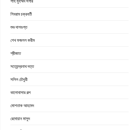
শাহ মুহম্মদ সগীর
শিবরাম চক্রবর্তী
শুভ দাশগুপ্ত
শেখ ফজলল করীম
শ্রীজাত
সত্যেন্দ্রনাথ দত্ত
সলিল চৌধুরী
ভালোবাসার গল্প
মোশতাক আহমেদ
রেদোয়ান মাসুদ