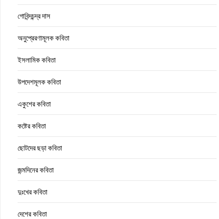
গোবিন্দচন্দ্র দাস
অনুপ্রেরণামূলক কবিতা
ইসলামিক কবিতা
উপদেশমূলক কবিতা
একুশের কবিতা
কষ্টের কবিতা
ছোটদের ছড়া কবিতা
জন্মদিনের কবিতা
দুঃখের কবিতা
দেশের কবিতা