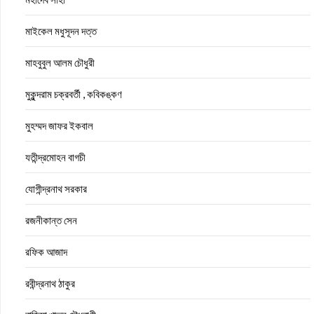
মাইকেল মধুসূদন দত্ত
মাহবুবুল আলম চৌধুরী
মুকুন্দরাম চক্রবর্তী , কবিকঙ্কণ
মুহম্মদ জাফর ইকবাল
যতীন্দ্রমোহন বাগচী
যোগীন্দ্রনাথ সরকার
রজনীকান্ত সেন
রফিক আজাদ
রবীন্দ্রনাথ ঠাকুর