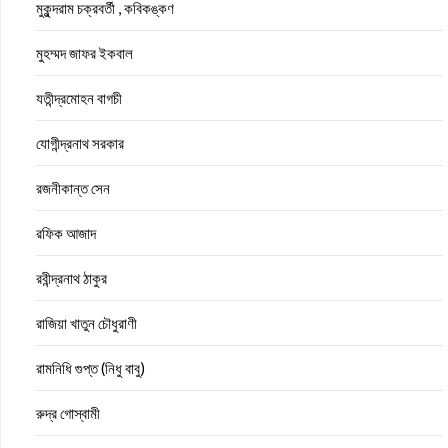
মুকুন্দরাম চক্রবর্তী , কবিকঙ্কণ
মুহম্মদ জাফর ইকবাল
যতীন্দ্রমোহন বাগচী
যোগীন্দ্রনাথ সরকার
রজনীকান্ত সেন
রফিক আজাদ
রবীন্দ্রনাথ ঠাকুর
রাজিয়া খাতুন চৌধুরাণী
রামনিধি গুপ্ত (নিধু বাবু)
রুদ্র গোস্বামী