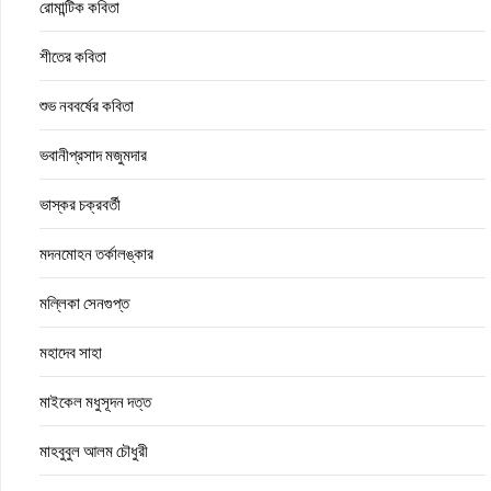
রোমান্টিক কবিতা
শীতের কবিতা
শুভ নববর্ষের কবিতা
ভবানীপ্রসাদ মজুমদার
ভাস্কর চক্রবর্তী
মদনমোহন তর্কালঙ্কার
মল্লিকা সেনগুপ্ত
মহাদেব সাহা
মাইকেল মধুসূদন দত্ত
মাহবুবুল আলম চৌধুরী