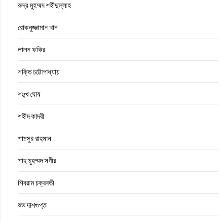
রুদ্র মুহম্মদ শহীদুল্লাহ
রোকনুজ্জামান খান
লালন ফকির
শক্তি চট্টোপাধ্যায়
শঙ্খ ঘোষ
শহীদ কাদরী
শামসুর রাহমান
শাহ মুহম্মদ সগীর
শিবরাম চক্রবর্তী
শুভ দাশগুপ্ত