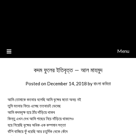
Menu
কদম ফুলের ইতিবৃত্ত – আল মাহমুদ
Posted on
December 14, 2018
by
বাংলা কবিতা
আমি তোমাকে কতবার বলেছি আমি বৃক্ষের মতো অনড় নই
তুমি যতবার ফিরে এসেছ ততবারই ভেবেছ
আমি কদমবৃক্ষ হয়ে ঠাঁয় দাঁড়িয়ে থাকব
কিন্তু এখন দেখ আমি গাছের নিচে দাঁড়িয়ে থাকলেও
হয়ে গিয়েছি বৃক্ষের অধিক এক কম্পমান সত্তা
বাঁশি বাজিয়ে ফুঁ ধরেছি আর চতুর্দিক থেকে কেঁদে