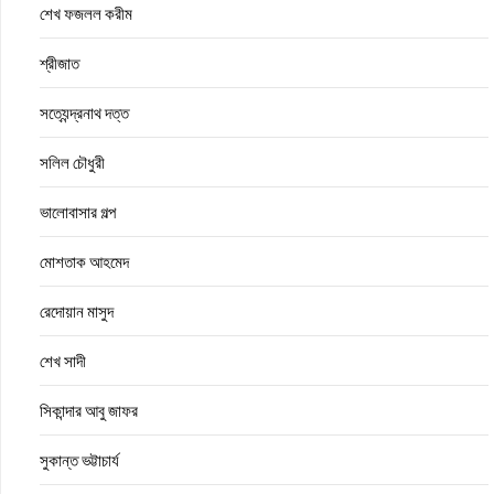
শেখ ফজলল করীম
শ্রীজাত
সত্যেন্দ্রনাথ দত্ত
সলিল চৌধুরী
ভালোবাসার গল্প
মোশতাক আহমেদ
রেদোয়ান মাসুদ
শেখ সাদী
সিকান্দার আবু জাফর
সুকান্ত ভট্টাচার্য