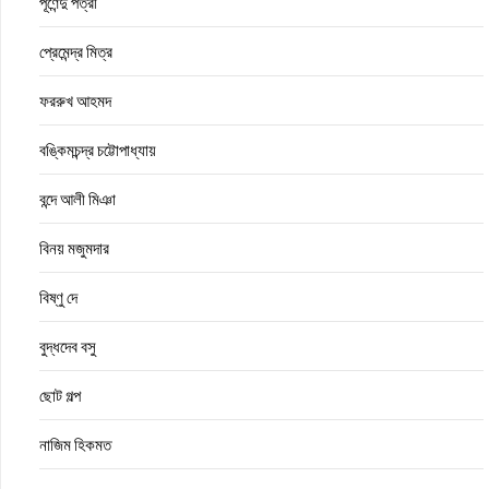
পূর্ণেন্দু পত্রী
প্রেমেন্দ্র মিত্র
ফররুখ আহমদ
বঙ্কিমচন্দ্র চট্টোপাধ্যায়
বন্দে আলী মিঞা
বিনয় মজুমদার
বিষ্ণু দে
বুদ্ধদেব বসু
ছোট গল্প
নাজিম হিকমত