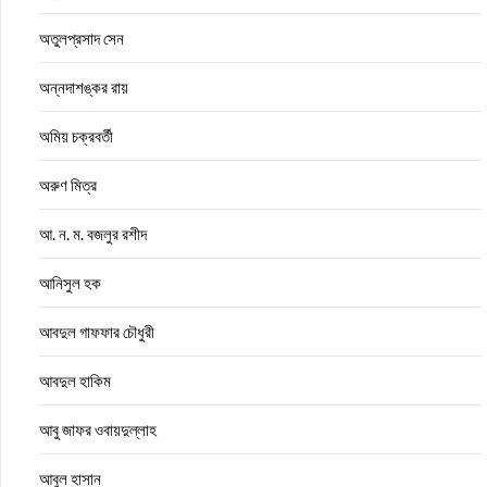
অতুলপ্রসাদ সেন
অন্নদাশঙ্কর রায়
অমিয় চক্রবর্তী
অরুণ মিত্র
আ. ন. ম. বজলুর রশীদ
আনিসুল হক
আবদুল গাফফার চৌধুরী
আবদুল হাকিম
আবু জাফর ওবায়দুল্লাহ
আবুল হাসান