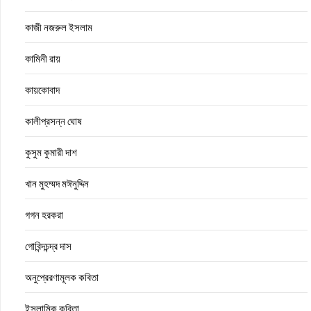
কাজী নজরুল ইসলাম
কামিনী রায়
কায়কোবাদ
কালীপ্রসন্ন ঘোষ
কুসুম কুমারী দাশ
খান মুহম্মদ মঈনুদ্দিন
গগন হরকরা
গোবিন্দচন্দ্র দাস
অনুপ্রেরণামূলক কবিতা
ইসলামিক কবিতা