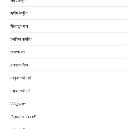
জয় গোস্বামী
জসীম উদ্‌দীন
জীবনানন্দ দাশ
তসলিমা নাসরিন
তারাপদ রায়
দেবব্রত সিংহ
নবকৃষ্ণ ভট্টাচার্য
নবারুণ ভট্টাচার্য
নির্মলেন্দু গুণ
নীরেন্দ্রনাথ চক্রবর্তী