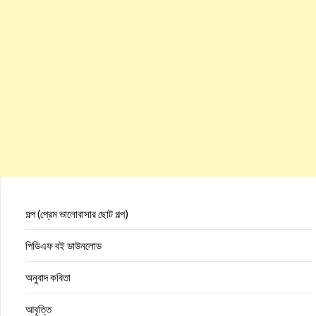
গল্প (প্রেম ভালোবাসার ছোট গল্প)
পিডিএফ বই ডাউনলোড
অনুবাদ কবিতা
আবৃত্তি