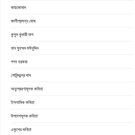
কায়কোবাদ
কালীপ্রসন্ন ঘোষ
কুসুম কুমারী দাশ
খান মুহম্মদ মঈনুদ্দিন
গগন হরকরা
গোবিন্দচন্দ্র দাস
অনুপ্রেরণামূলক কবিতা
ইসলামিক কবিতা
উপদেশমূলক কবিতা
একুশের কবিতা