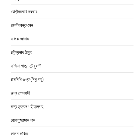
যোগীন্দ্রনাথ সরকার
রজনীকান্ত সেন
রফিক আজাদ
রবীন্দ্রনাথ ঠাকুর
রাজিয়া খাতুন চৌধুরাণী
রামনিধি গুপ্ত (নিধু বাবু)
রুদ্র গোস্বামী
রুদ্র মুহম্মদ শহীদুল্লাহ
রোকনুজ্জামান খান
লালন ফকির