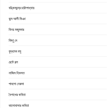
বঙ্কিমচন্দ্র চট্টোপাধ্যায়
বন্দে আলী মিঞা
বিনয় মজুমদার
বিষ্ণু দে
বুদ্ধদেব বসু
ছোট গল্প
নাজিম হিকমত
পাবলো নেরুদা
বৈশাখের কবিতা
ভালোবাসার কবিতা