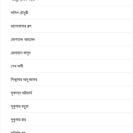
সলিল চৌধুরী
ভালোবাসার গল্প
মোশতাক আহমেদ
রেদোয়ান মাসুদ
শেখ সাদী
সিকান্দার আবু জাফর
সুকান্ত ভট্টাচার্য
সুকুমার বড়ুয়া
সুকুমার রায়
সুনির্মল বসু