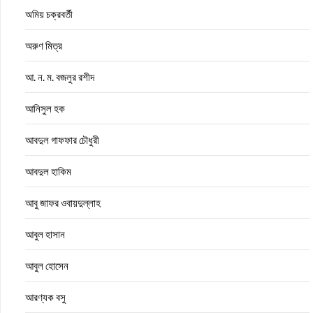
অমিয় চক্রবর্তী
অরুণ মিত্র
আ. ন. ম. বজলুর রশীদ
আনিসুল হক
আবদুল গাফফার চৌধুরী
আবদুল হাকিম
আবু জাফর ওবায়দুল্লাহ
আবুল হাসান
আবুল হোসেন
আরণ্যক বসু