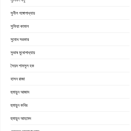
সুনীল গঙ্গোপাধ্যায়
সুফিয়া কামাল
সুবোধ সরকার
সুভাষ মুখোপাধ্যায়
সৈয়দ শামসুল হক
হাসন রাজা
হুমায়ুন আজাদ
হুমায়ুন কবির
হুমায়ূন আহমেদ