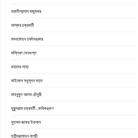
ভবানীপ্রসাদ মজুমদার
ভাস্কর চক্রবর্তী
মদনমোহন তর্কালঙ্কার
মল্লিকা সেনগুপ্ত
মহাদেব সাহা
মাইকেল মধুসূদন দত্ত
মাহবুবুল আলম চৌধুরী
মুকুন্দরাম চক্রবর্তী , কবিকঙ্কণ
মুহম্মদ জাফর ইকবাল
যতীন্দ্রমোহন বাগচী