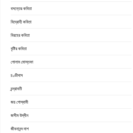
বসন্তের কবিতা
বিদ্রোহী কবিতা
বিরহের কবিতা
বৃষ্টির কবিতা
গোলাম মোস্তফা
চণ্ডীদাস
চন্দ্রাবতী
জয় গোস্বামী
জসীম উদ্‌দীন
জীবনানন্দ দাশ