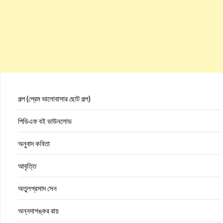
গল্প (প্রেম ভালোবাসার ছোট গল্প)
পিডিএফ বই ডাউনলোড
অনুবাদ কবিতা
আবৃত্তি
অতুলপ্রসাদ সেন
অন্নদাশঙ্কর রায়