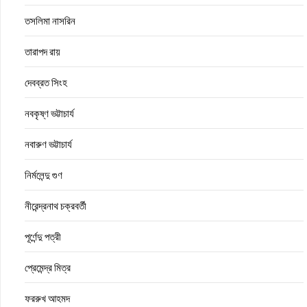
তসলিমা নাসরিন
তারাপদ রায়
দেবব্রত সিংহ
নবকৃষ্ণ ভট্টাচার্য
নবারুণ ভট্টাচার্য
নির্মলেন্দু গুণ
নীরেন্দ্রনাথ চক্রবর্তী
পূর্ণেন্দু পত্রী
প্রেমেন্দ্র মিত্র
ফররুখ আহমদ