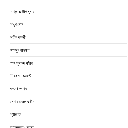
শক্তি চট্টোপাধ্যায়
শঙ্খ ঘোষ
শহীদ কাদরী
শামসুর রাহমান
শাহ মুহম্মদ সগীর
শিবরাম চক্রবর্তী
শুভ দাশগুপ্ত
শেখ ফজলল করীম
শ্রীজাত
সত্যেন্দ্রনাথ দত্ত