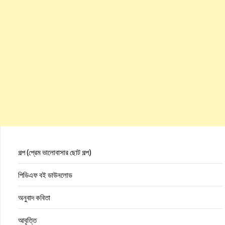
গল্প (প্রেম ভালোবাসার ছোট গল্প)
পিডিএফ বই ডাউনলোড
অনুবাদ কবিতা
আবৃত্তি