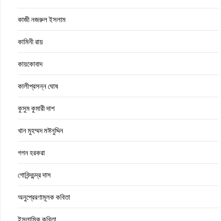
কাজী নজরুল ইসলাম
কামিনী রায়
কায়কোবাদ
কালীপ্রসন্ন ঘোষ
কুসুম কুমারী দাশ
খান মুহম্মদ মঈনুদ্দিন
গগন হরকরা
গোবিন্দচন্দ্র দাস
অনুপ্রেরণামূলক কবিতা
ইসলামিক কবিতা