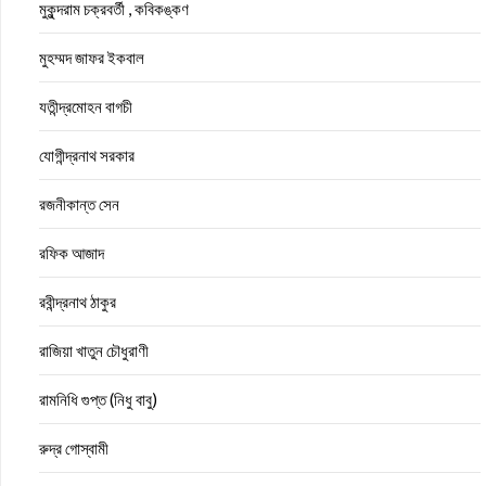
মুকুন্দরাম চক্রবর্তী , কবিকঙ্কণ
মুহম্মদ জাফর ইকবাল
যতীন্দ্রমোহন বাগচী
যোগীন্দ্রনাথ সরকার
রজনীকান্ত সেন
রফিক আজাদ
রবীন্দ্রনাথ ঠাকুর
রাজিয়া খাতুন চৌধুরাণী
রামনিধি গুপ্ত (নিধু বাবু)
রুদ্র গোস্বামী