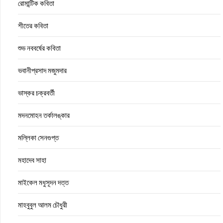
রোমান্টিক কবিতা
শীতের কবিতা
শুভ নববর্ষের কবিতা
ভবানীপ্রসাদ মজুমদার
ভাস্কর চক্রবর্তী
মদনমোহন তর্কালঙ্কার
মল্লিকা সেনগুপ্ত
মহাদেব সাহা
মাইকেল মধুসূদন দত্ত
মাহবুবুল আলম চৌধুরী