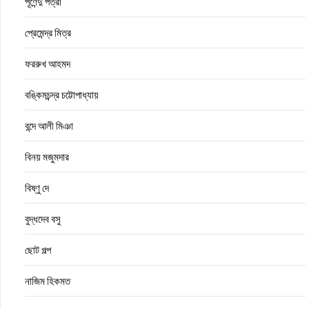
পূর্ণেন্দু পত্রী
প্রেমেন্দ্র মিত্র
ফররুখ আহমদ
বঙ্কিমচন্দ্র চট্টোপাধ্যায়
বন্দে আলী মিঞা
বিনয় মজুমদার
বিষ্ণু দে
বুদ্ধদেব বসু
ছোট গল্প
নাজিম হিকমত