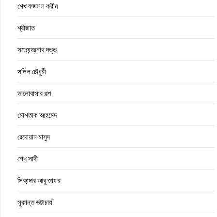
শেখ ফজলল করীম
শ্রীজাত
সত্যেন্দ্রনাথ দত্ত
সলিল চৌধুরী
ভালোবাসার গল্প
মোশতাক আহমেদ
রেদোয়ান মাসুদ
শেখ সাদী
সিকান্দার আবু জাফর
সুকান্ত ভট্টাচার্য