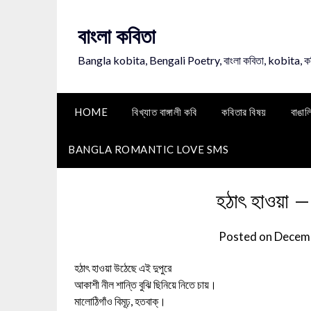
Skip
to
বাংলা কবিতা
content
Bangla kobita, Bengali Poetry, বাংলা কবিতা, kobita, 
HOME
বিখ্যাত বাঙ্গালী কবি
কবিতার বিষয়
বাঙাল
BANGLA ROMANTIC LOVE SMS
হঠাৎ হাওয়া – ন
Posted on
Decemb
হঠাৎ হাওয়া উঠেছে এই দুপুরে
আকাশী নীল শান্তি বুঝি ছিনিয়ে নিতে চায়।
মালোঠিগাঁও বিমূঢ়, হতবাক্‌।