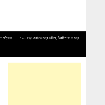
লা পত্রিকা
৫০+ ছড়া, ছোটদের ছড়া কবিতা, চিরায়িত বাংলা ছড়া