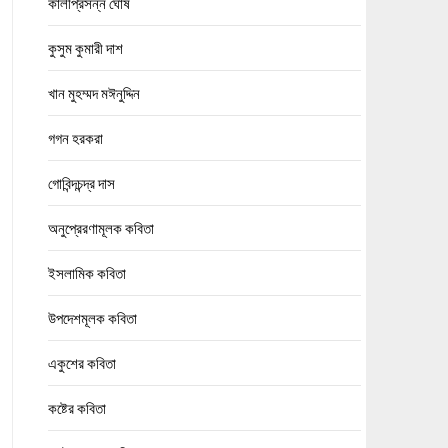
কালীপ্রসন্ন ঘোষ
কুসুম কুমারী দাশ
খান মুহম্মদ মঈনুদ্দিন
গগন হরকরা
গোবিন্দচন্দ্র দাস
অনুপ্রেরণামূলক কবিতা
ইসলামিক কবিতা
উপদেশমূলক কবিতা
একুশের কবিতা
কষ্টের কবিতা