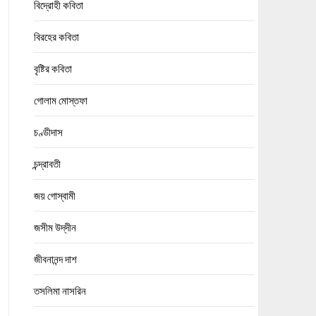
বিদ্রোহী কবিতা
বিরহের কবিতা
বৃষ্টির কবিতা
গোলাম মোস্তফা
চণ্ডীদাস
চন্দ্রাবতী
জয় গোস্বামী
জসীম উদ্‌দীন
জীবনানন্দ দাশ
তসলিমা নাসরিন