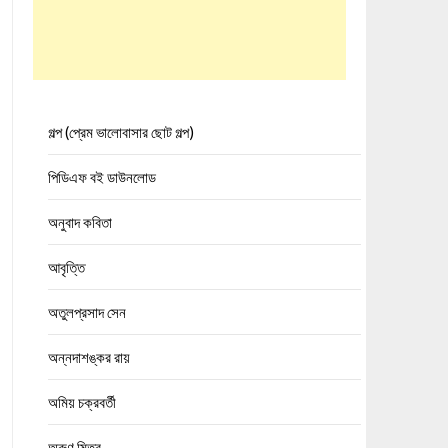
গল্প (প্রেম ভালোবাসার ছোট গল্প)
পিডিএফ বই ডাউনলোড
অনুবাদ কবিতা
আবৃত্তি
অতুলপ্রসাদ সেন
অন্নদাশঙ্কর রায়
অমিয় চক্রবর্তী
অরুণ মিত্র