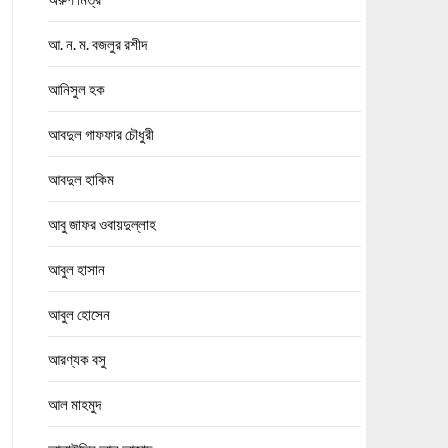
আ. ন. ম. বজলুর রশীদ
আনিসুল হক
আবদুল গাফফার চৌধুরী
আবদুল হাকিম
আবু জাফর ওবায়দুল্লাহ
আবুল হাসান
আবুল হোসেন
আরণ্যক বসু
আল মাহমুদ