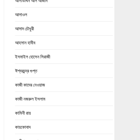
আলাউদ্দিন আল আজাদ
আলাওল
আসাদ চৌধুরী
আহসান হাবীব
ইসমাইল হোসেন সিরাজী
ঈশ্বরচন্দ্র গুপ্ত
কাজী কাদের নেওয়াজ
কাজী নজরুল ইসলাম
কামিনী রায়
কায়কোবাদ