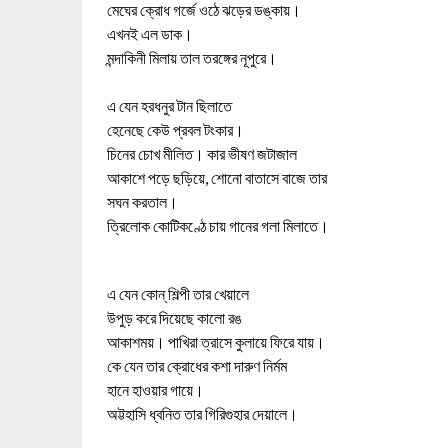
মেঘের ক্রোধ গর্জে ওঠে ঝড়ের ডঙ্কায়।
এখনই এল ডাক।
মন্দাকিনী মিলায় তাল তরঙ্গের নূপুরে।
এ যেন হরধনুর টান ছিলাতে
হেনেছে কেউ প্রবল টংকার।
চিনের চোখ মীলিত। কার ভীষণ জটাজাল
আকাশে পড়ে ছড়িয়ে, শোনো বাতাসে বাজে তার
সঘন করতাল।
ত্রিলোক কোটিকণ্ঠে চায় গানের গলা মিলাতে।
এ যেন কোন্‌ শিল্পী তার খেয়ালে
উপুড় করে দিয়েছে কালো রঙ
আকাশময়। পাখিরা ত্রাসে কুলায়ে ফিরে যায়।
কে যেন তার ক্রোধের কশা দারুণ নির্মম
হানে হাওয়ার গায়ে।
অট্টহাসি ধ্বনিত তার গিরিগুহার দেয়ালে।