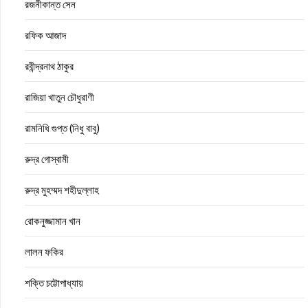
রজনীকান্ত সেন
রফিক আজাদ
রবীন্দ্রনাথ ঠাকুর
রাজিয়া খাতুন চৌধুরাণী
রামনিধি গুপ্ত (নিধু বাবু)
রুদ্র গোস্বামী
রুদ্র মুহম্মদ শহীদুল্লাহ
রোকনুজ্জামান খান
লালন ফকির
শক্তি চট্টোপাধ্যায়