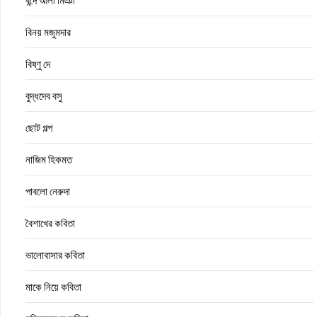
বন্দে আলী মিঞা
বিনয় মজুমদার
বিষ্ণু দে
বুদ্ধদেব বসু
ছোট গল্প
নাজিম হিকমত
পাবলো নেরুদা
বৈশাখের কবিতা
ভালোবাসার কবিতা
মাকে নিয়ে কবিতা