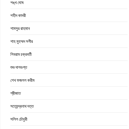
শঙ্খ ঘোষ
শহীদ কাদরী
শামসুর রাহমান
শাহ মুহম্মদ সগীর
শিবরাম চক্রবর্তী
শুভ দাশগুপ্ত
শেখ ফজলল করীম
শ্রীজাত
সত্যেন্দ্রনাথ দত্ত
সলিল চৌধুরী