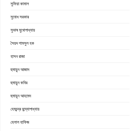
সুফিয়া কামাল
সুবোধ সরকার
সুভাষ মুখোপাধ্যায়
সৈয়দ শামসুল হক
হাসন রাজা
হুমায়ুন আজাদ
হুমায়ুন কবির
হুমায়ূন আহমেদ
হেমচন্দ্র বন্দ্যোপাধ্যায়
হেলাল হাফিজ