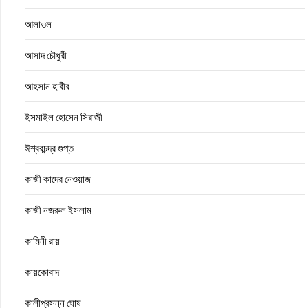
আলাওল
আসাদ চৌধুরী
আহসান হাবীব
ইসমাইল হোসেন সিরাজী
ঈশ্বরচন্দ্র গুপ্ত
কাজী কাদের নেওয়াজ
কাজী নজরুল ইসলাম
কামিনী রায়
কায়কোবাদ
কালীপ্রসন্ন ঘোষ