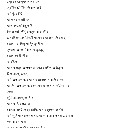
মন্থর হেমন্তের লাল ডালে
স্ফটিক চাঁদটির দিকে তাকাই,
যদি ছুঁয়ে দিই
আগুনের কাছটিতে
অবোধগম্য কিছু ছাই
কিংবা কাটা গুঁড়ির বৃত্তাকার শরীর-
এসবই তোমার নিকটে আমায় বহন করে নিয়ে যায়,
যেনবা- যা কিছু অস্তিত্বশীল,
সুগন্ধ, আলো, কিংবা ধাতুসমূহ,
যেনবা ছোট্ট নৌকা
যা বইছে
আমার জন্য অপেক্ষমান তোমার দ্বীপ অভিমূখে
ঠিক আছে, এখন,
যদি অল্প অল্প করে আমায় ভালোবাসাকমিয়ে দাও
আমিও অল্প অল্প করে তোমায় ভালোবাসা কমিয়ে দেব।
সহসা
তুমি আমায় ভুলে গিয়ে
আমার দিয়ে চেও না,
কেননা, এরই মধ্যে আমি তোমায় ভুলতে বসেছি।
যদি তুমি অনেকক্ষণ ধরে এসব ভাব আর পাগল হয়ে যাও-
পতাকার বাতাস
যা বয় আমার জীবনের মধ্য দিয়ে,