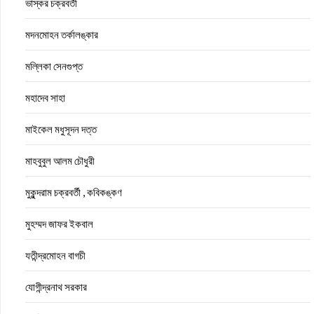
ভাস্কর চক্রবর্তী
মদনমোহন তর্কালঙ্কার
মল্লিকা সেনগুপ্ত
মহাদেব সাহা
মাইকেল মধুসূদন দত্ত
মাহবুবুল আলম চৌধুরী
মুকুন্দরাম চক্রবর্তী , কবিকঙ্কণ
মুহম্মদ জাফর ইকবাল
যতীন্দ্রমোহন বাগচী
যোগীন্দ্রনাথ সরকার