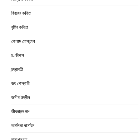
বিরহের কবিতা
বৃষ্টির কবিতা
গোলাম মোস্তফা
চণ্ডীদাস
চন্দ্রাবতী
জয় গোস্বামী
জসীম উদ্‌দীন
জীবনানন্দ দাশ
তসলিমা নাসরিন
তারাপদ রায়