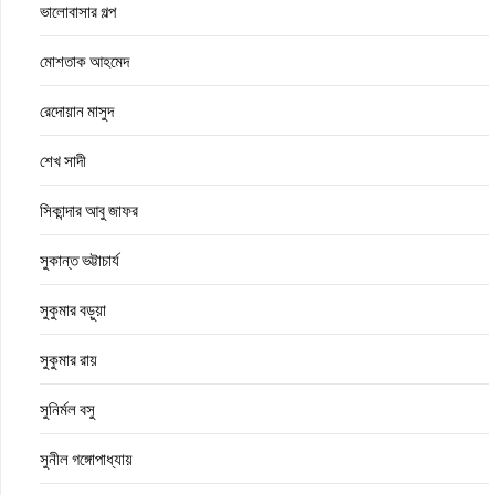
ভালোবাসার গল্প
মোশতাক আহমেদ
রেদোয়ান মাসুদ
শেখ সাদী
সিকান্দার আবু জাফর
সুকান্ত ভট্টাচার্য
সুকুমার বড়ুয়া
সুকুমার রায়
সুনির্মল বসু
সুনীল গঙ্গোপাধ্যায়