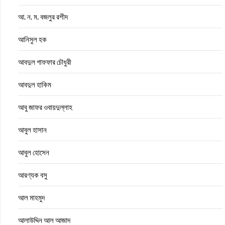
আ. ন. ম. বজলুর রশীদ
আনিসুল হক
আবদুল গাফফার চৌধুরী
আবদুল হাকিম
আবু জাফর ওবায়দুল্লাহ
আবুল হাসান
আবুল হোসেন
আরণ্যক বসু
আল মাহমুদ
আলাউদ্দিন আল আজাদ