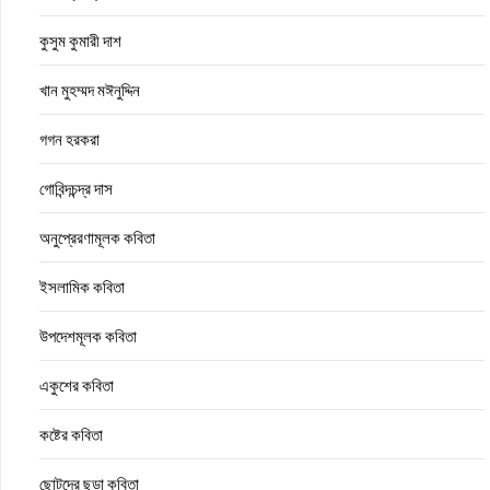
কুসুম কুমারী দাশ
খান মুহম্মদ মঈনুদ্দিন
গগন হরকরা
গোবিন্দচন্দ্র দাস
অনুপ্রেরণামূলক কবিতা
ইসলামিক কবিতা
উপদেশমূলক কবিতা
একুশের কবিতা
কষ্টের কবিতা
ছোটদের ছড়া কবিতা