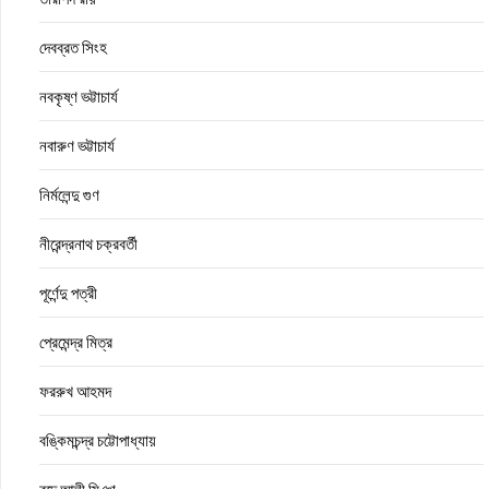
দেবব্রত সিংহ
নবকৃষ্ণ ভট্টাচার্য
নবারুণ ভট্টাচার্য
নির্মলেন্দু গুণ
নীরেন্দ্রনাথ চক্রবর্তী
পূর্ণেন্দু পত্রী
প্রেমেন্দ্র মিত্র
ফররুখ আহমদ
বঙ্কিমচন্দ্র চট্টোপাধ্যায়