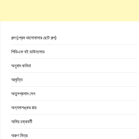
গল্প (প্রেম ভালোবাসার ছোট গল্প)
পিডিএফ বই ডাউনলোড
অনুবাদ কবিতা
আবৃত্তি
অতুলপ্রসাদ সেন
অন্নদাশঙ্কর রায়
অমিয় চক্রবর্তী
অরুণ মিত্র