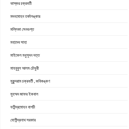
ভাস্কর চক্রবর্তী
মদনমোহন তর্কালঙ্কার
মল্লিকা সেনগুপ্ত
মহাদেব সাহা
মাইকেল মধুসূদন দত্ত
মাহবুবুল আলম চৌধুরী
মুকুন্দরাম চক্রবর্তী , কবিকঙ্কণ
মুহম্মদ জাফর ইকবাল
যতীন্দ্রমোহন বাগচী
যোগীন্দ্রনাথ সরকার