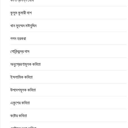
কুসুম কুমারী দাশ
খান মুহম্মদ মঈনুদ্দিন
গগন হরকরা
গোবিন্দচন্দ্র দাস
অনুপ্রেরণামূলক কবিতা
ইসলামিক কবিতা
উপদেশমূলক কবিতা
একুশের কবিতা
কষ্টের কবিতা