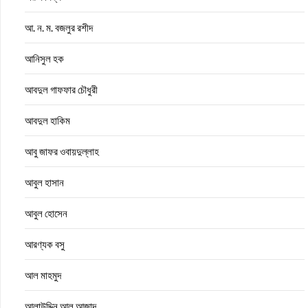
আ. ন. ম. বজলুর রশীদ
আনিসুল হক
আবদুল গাফফার চৌধুরী
আবদুল হাকিম
আবু জাফর ওবায়দুল্লাহ
আবুল হাসান
আবুল হোসেন
আরণ্যক বসু
আল মাহমুদ
আলাউদ্দিন আল আজাদ