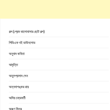
গল্প (প্রেম ভালোবাসার ছোট গল্প)
পিডিএফ বই ডাউনলোড
অনুবাদ কবিতা
আবৃত্তি
অতুলপ্রসাদ সেন
অন্নদাশঙ্কর রায়
অমিয় চক্রবর্তী
অরুণ মিত্র