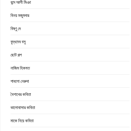
বন্দে আলী মিঞা
বিনয় মজুমদার
বিষ্ণু দে
বুদ্ধদেব বসু
ছোট গল্প
নাজিম হিকমত
পাবলো নেরুদা
বৈশাখের কবিতা
ভালোবাসার কবিতা
মাকে নিয়ে কবিতা