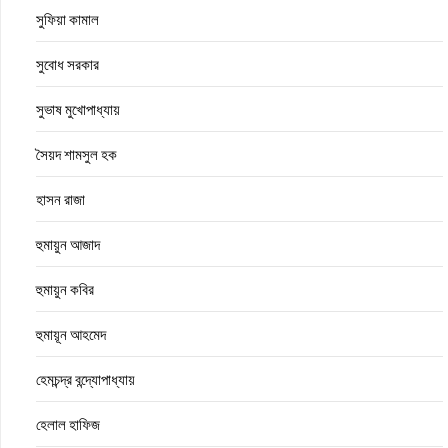
সুফিয়া কামাল
সুবোধ সরকার
সুভাষ মুখোপাধ্যায়
সৈয়দ শামসুল হক
হাসন রাজা
হুমায়ুন আজাদ
হুমায়ুন কবির
হুমায়ূন আহমেদ
হেমচন্দ্র বন্দ্যোপাধ্যায়
হেলাল হাফিজ