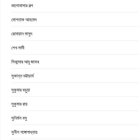
ভালোবাসার গল্প
মোশতাক আহমেদ
রেদোয়ান মাসুদ
শেখ সাদী
সিকান্দার আবু জাফর
সুকান্ত ভট্টাচার্য
সুকুমার বড়ুয়া
সুকুমার রায়
সুনির্মল বসু
সুনীল গঙ্গোপাধ্যায়