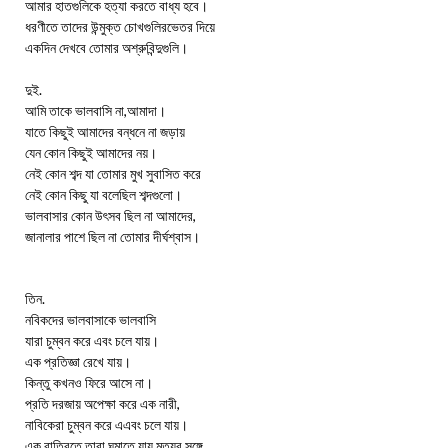
আমার হাতগুলিকে হত্যা করতে বাধ্য হবে।
ধরণীতে তাদের উন্মুক্ত চোখগুলিরভেতর দিয়ে
একদিন দেখবে তোমার অশ্রুবিন্দুগুলি।
দুই.
আমি তাকে ভালবাসি না,আমাদা।
যাতে কিছুই আমাদের বন্ধনে না জড়ায়
যেন কোন কিছুই আমাদের নয়।
নেই কোন শব্দ যা তোমার মুখ সুবাসিত করে
নেই কোন কিছু যা বলেছিল শব্দগুলো।
ভালবাসার কোন উৎসব ছিল না আমাদের,
জানালার পাশে ছিল না তোমার দীর্ঘশ্বাস।
তিন.
নবিকদের ভালবাসাকে ভালবাসি
যারা চুম্বন করে এবং চলে যায়।
এক প্রতিজ্ঞা রেখে যায়।
কিন্তু কখনও ফিরে আসে না।
প্রতি দরজায় অপেক্ষা করে এক নারী,
নাবিকেরা চুম্বন করে এএবং চলে যায়।
এক রাত্রিতে তারা ঘুমাতে যায় মৃত্যুর সঙ্গে