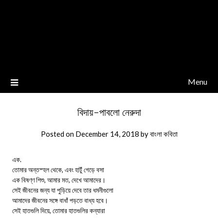
Menu
বিদায়-পাবলো নেরুদা
Posted on
December 14, 2018
by
বাংলা কবিতা
এক.
তোমার অন্তস্হল থেকে, এবং হাটুঁ গেড়ে বসা
এক বিষণ্ণ শিশু, আমার মত, দেখে আমাদের।
সেই জীবনের জন্য যা পুড়িয়ে দেবে তার ধমনীগুলো
আমাদের জীবনের সঙ্গে বাধাঁ পড়তে বাধ্য হবে।
সেই হাতগুলি দিয়ে, তোমার হাতগুলির কন্যারা