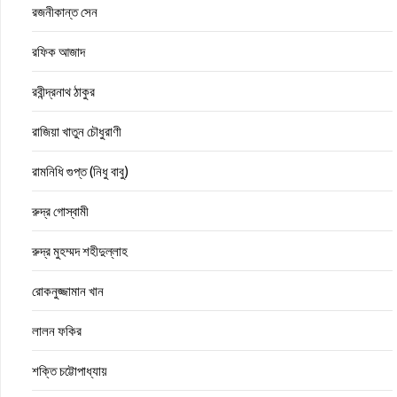
রজনীকান্ত সেন
রফিক আজাদ
রবীন্দ্রনাথ ঠাকুর
রাজিয়া খাতুন চৌধুরাণী
রামনিধি গুপ্ত (নিধু বাবু)
রুদ্র গোস্বামী
রুদ্র মুহম্মদ শহীদুল্লাহ
রোকনুজ্জামান খান
লালন ফকির
শক্তি চট্টোপাধ্যায়