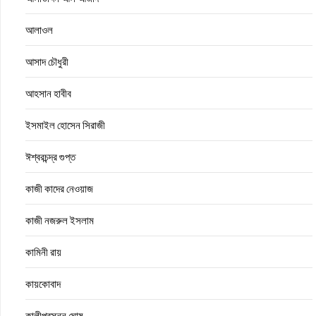
আলাওল
আসাদ চৌধুরী
আহসান হাবীব
ইসমাইল হোসেন সিরাজী
ঈশ্বরচন্দ্র গুপ্ত
কাজী কাদের নেওয়াজ
কাজী নজরুল ইসলাম
কামিনী রায়
কায়কোবাদ
কালীপ্রসন্ন ঘোষ