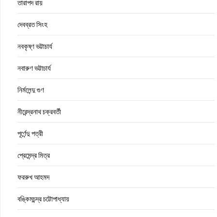
তারাপদ রায়
দেবব্রত সিংহ
নবকৃষ্ণ ভট্টাচার্য
নবারুণ ভট্টাচার্য
নির্মলেন্দু গুণ
নীরেন্দ্রনাথ চক্রবর্তী
পূর্ণেন্দু পত্রী
প্রেমেন্দ্র মিত্র
ফররুখ আহমদ
বঙ্কিমচন্দ্র চট্টোপাধ্যায়