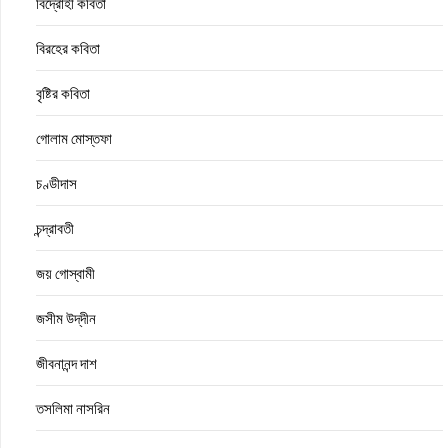
বিদ্রোহী কবিতা
বিরহের কবিতা
বৃষ্টির কবিতা
গোলাম মোস্তফা
চণ্ডীদাস
চন্দ্রাবতী
জয় গোস্বামী
জসীম উদ্‌দীন
জীবনানন্দ দাশ
তসলিমা নাসরিন