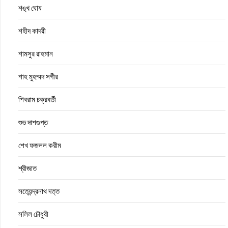
শঙ্খ ঘোষ
শহীদ কাদরী
শামসুর রাহমান
শাহ মুহম্মদ সগীর
শিবরাম চক্রবর্তী
শুভ দাশগুপ্ত
শেখ ফজলল করীম
শ্রীজাত
সত্যেন্দ্রনাথ দত্ত
সলিল চৌধুরী