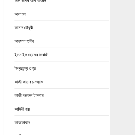
আলাউদ্দিন আল আজাদ
আলাওল
আসাদ চৌধুরী
আহসান হাবীব
ইসমাইল হোসেন সিরাজী
ঈশ্বরচন্দ্র গুপ্ত
কাজী কাদের নেওয়াজ
কাজী নজরুল ইসলাম
কামিনী রায়
কায়কোবাদ