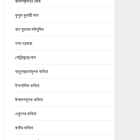
কালীপ্রসন্ন ঘোষ
কুসুম কুমারী দাশ
খান মুহম্মদ মঈনুদ্দিন
গগন হরকরা
গোবিন্দচন্দ্র দাস
অনুপ্রেরণামূলক কবিতা
ইসলামিক কবিতা
উপদেশমূলক কবিতা
একুশের কবিতা
কষ্টের কবিতা