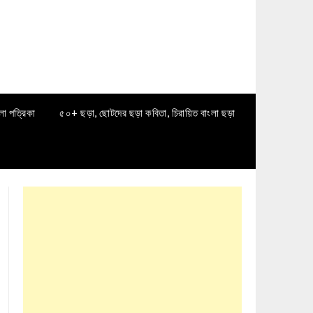
লা পত্রিকা
৫০+ ছড়া, ছোটদের ছড়া কবিতা, চিরায়িত বাংলা ছড়া