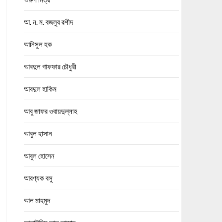
আ. ন. ম. বজলুর রশীদ
আনিসুল হক
আবদুল গাফফার চৌধুরী
আবদুল হাকিম
আবু জাফর ওবায়দুল্লাহ
আবুল হাসান
আবুল হোসেন
আরণ্যক বসু
আল মাহমুদ