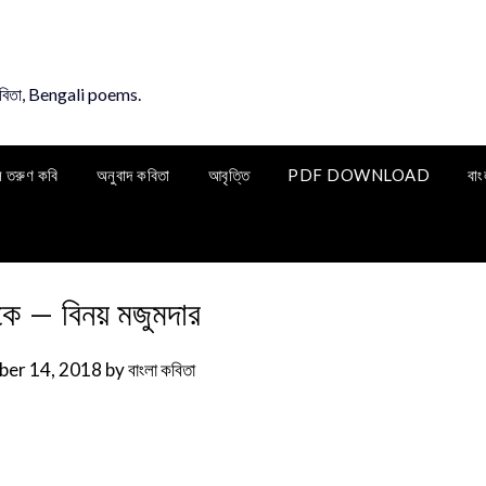
কবিতা, Bengali poems.
ি তরুণ কবি
অনুবাদ কবিতা
আবৃত্তি
PDF DOWNLOAD
বাং
দিকে – বিনয় মজুমদার
er 14, 2018
by
বাংলা কবিতা