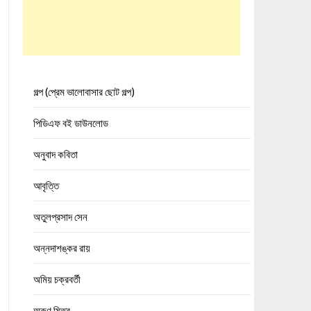
গল্প (প্রেম ভালোবাসার ছোট গল্প)
পিডিএফ বই ডাউনলোড
অনুবাদ কবিতা
আবৃত্তি
অতুলপ্রসাদ সেন
অন্নদাশঙ্কর রায়
অমিয় চক্রবর্তী
অরুণ মিত্র