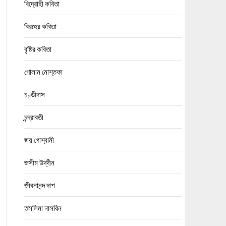
বিদ্রোহী কবিতা
বিরহের কবিতা
বৃষ্টির কবিতা
গোলাম মোস্তফা
চণ্ডীদাস
চন্দ্রাবতী
জয় গোস্বামী
জসীম উদ্‌দীন
জীবনানন্দ দাশ
তসলিমা নাসরিন