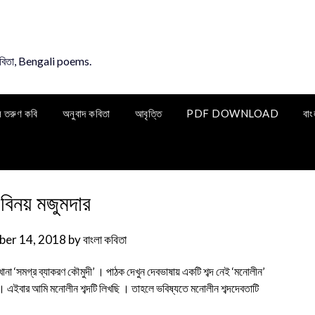
কবিতা, Bengali poems.
ি তরুণ কবি
অনুবাদ কবিতা
আবৃত্তি
PDF DOWNLOAD
বাং
 বিনয় মজুমদার
er 14, 2018
by
বাংলা কবিতা
খানা ‘সমগ্র ব্যাকরণ কৌমুদী’ । পাঠক দেখুন দেবভাষায় একটি শব্দ নেই ‘মনোলীন’
ই । এইবার আমি মনোলীন শব্দটি লিখছি । তাহলে ভবিষ্যতে মনোলীন শব্দদেবতাটি