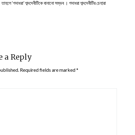
 তাহলে ‘গদাধরা’ শব্দদেবীটিকে বানানো সম্ভব । গদাধরা শব্দদেবীটির চেহারা
e a Reply
published.
Required fields are marked
*