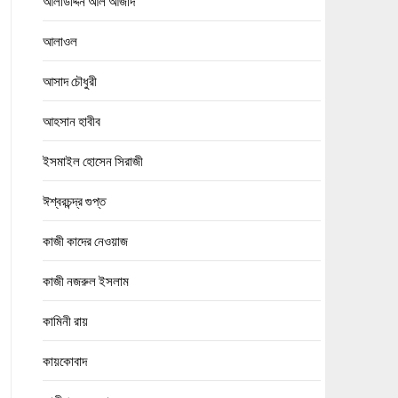
আলাউদ্দিন আল আজাদ
আলাওল
আসাদ চৌধুরী
আহসান হাবীব
ইসমাইল হোসেন সিরাজী
ঈশ্বরচন্দ্র গুপ্ত
কাজী কাদের নেওয়াজ
কাজী নজরুল ইসলাম
কামিনী রায়
কায়কোবাদ