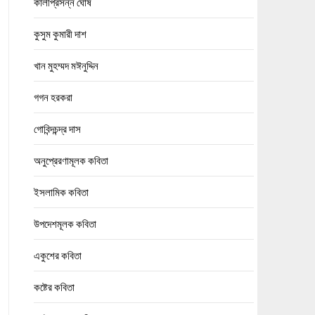
কালীপ্রসন্ন ঘোষ
কুসুম কুমারী দাশ
খান মুহম্মদ মঈনুদ্দিন
গগন হরকরা
গোবিন্দচন্দ্র দাস
অনুপ্রেরণামূলক কবিতা
ইসলামিক কবিতা
উপদেশমূলক কবিতা
একুশের কবিতা
কষ্টের কবিতা