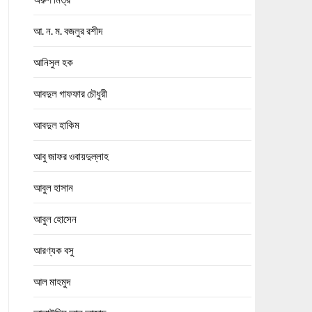
আ. ন. ম. বজলুর রশীদ
আনিসুল হক
আবদুল গাফফার চৌধুরী
আবদুল হাকিম
আবু জাফর ওবায়দুল্লাহ
আবুল হাসান
আবুল হোসেন
আরণ্যক বসু
আল মাহমুদ