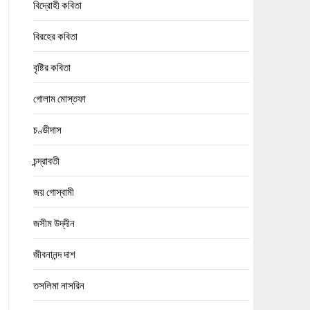
বিদ্রোহী কবিতা
বিরহের কবিতা
বৃষ্টির কবিতা
গোলাম মোস্তফা
চণ্ডীদাস
চন্দ্রাবতী
জয় গোস্বামী
জসীম উদ্‌দীন
জীবনানন্দ দাশ
তসলিমা নাসরিন