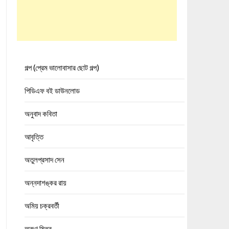
গল্প (প্রেম ভালোবাসার ছোট গল্প)
পিডিএফ বই ডাউনলোড
অনুবাদ কবিতা
আবৃত্তি
অতুলপ্রসাদ সেন
অন্নদাশঙ্কর রায়
অমিয় চক্রবর্তী
অরুণ মিত্র