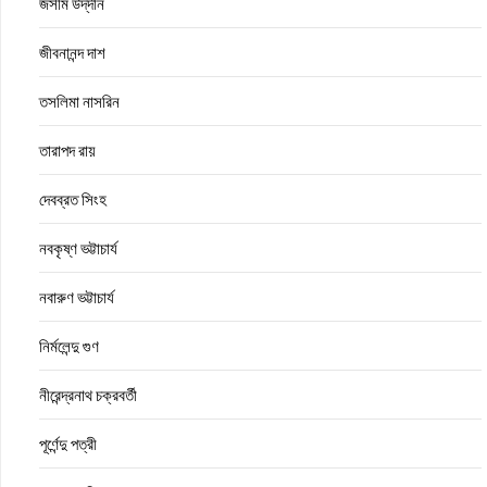
জসীম উদ্‌দীন
জীবনানন্দ দাশ
তসলিমা নাসরিন
তারাপদ রায়
দেবব্রত সিংহ
নবকৃষ্ণ ভট্টাচার্য
নবারুণ ভট্টাচার্য
নির্মলেন্দু গুণ
নীরেন্দ্রনাথ চক্রবর্তী
পূর্ণেন্দু পত্রী