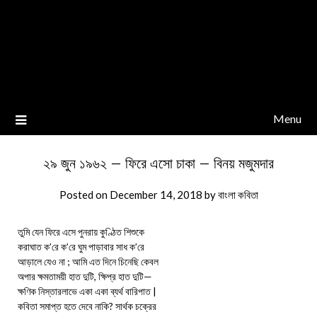
Menu
২৯ জুন ১৯৬২ – ফিরে এসো চাকা – বিনয় মজুমদার
Posted on
December 14, 2018
by
বাংলা কবিতা
তুমি যেন ফিরে এসে পুনরায় কুণ্ঠিত শিশুকে
করাঘাত ক’রে ক’রে ঘুম পাড়াবার সাধ ক’রে
আড়ালে যেও না ; আমি এত দিনে চিনেছি কেবল
অপার ক্ষমতাময়ী হাত দুটি, ক্ষিপ্র হাত দুটি—
ক্ষণিক নিস্তারলাভে একা একা ব্যর্থ বারিপাত |
কবিতা সমাপ্ত হতে দেবে নাকি? সার্থক চক্রের