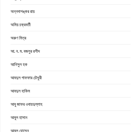
অন্নদাশঙ্কর রায়
অমিয় চক্রবর্তী
অরুণ মিত্র
আ. ন. ম. বজলুর রশীদ
আনিসুল হক
আবদুল গাফফার চৌধুরী
আবদুল হাকিম
আবু জাফর ওবায়দুল্লাহ
আবুল হাসান
আবুল হোসেন