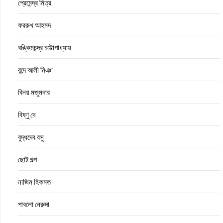
প্রেমেন্দ্র মিত্র
ফররুখ আহমদ
বঙ্কিমচন্দ্র চট্টোপাধ্যায়
বন্দে আলী মিঞা
বিনয় মজুমদার
বিষ্ণু দে
বুদ্ধদেব বসু
ছোট গল্প
নাজিম হিকমত
পাবলো নেরুদা