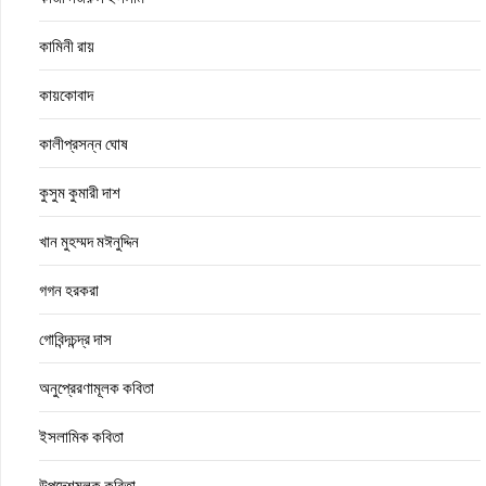
কামিনী রায়
কায়কোবাদ
কালীপ্রসন্ন ঘোষ
কুসুম কুমারী দাশ
খান মুহম্মদ মঈনুদ্দিন
গগন হরকরা
গোবিন্দচন্দ্র দাস
অনুপ্রেরণামূলক কবিতা
ইসলামিক কবিতা
উপদেশমূলক কবিতা