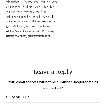
আশায় শেষের পংক্তি ভেবে ভেবে নিদ্রা চ’লে গেছে |
কেবলি কবোষ্ণ চিন্তা, রস এসে চাপ দিতে থাকে |
তারা যেন কুসুমের অভ্যন্তরে মধুর ঈর্ষিত
স্থান চায়, মালিকায় গাঁথা হয়ে ঘ্রাণ দিতে চায় |
কবিতা সমাপ্ত হতে দাও, নারী, ক্রমে—ক্রমাগত
ছন্দিত ঘর্ষণে, দ্যাখ, উত্তেজনা শির্ষ লাভ করে,
আমাদের চিন্তাপাত, কসপাত ঘটে, শান্তি নামে |
আড়ালে যেও না যেন, ঘুম পাড়াবার সাধ ক’রে |
Leave a Reply
Your email address will not be published.
Required fields
are marked
*
COMMENT
*