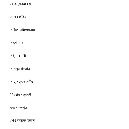
রোকনুজ্জামান খান
লালন ফকির
শক্তি চট্টোপাধ্যায়
শঙ্খ ঘোষ
শহীদ কাদরী
শামসুর রাহমান
শাহ মুহম্মদ সগীর
শিবরাম চক্রবর্তী
শুভ দাশগুপ্ত
শেখ ফজলল করীম