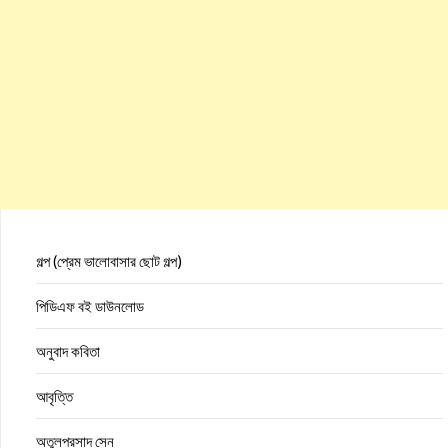
গল্প (প্রেম ভালোবাসার ছোট গল্প)
পিডিএফ বই ডাউনলোড
অনুবাদ কবিতা
আবৃত্তি
অতুলপ্রসাদ সেন