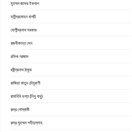
মুহম্মদ জাফর ইকবাল
যতীন্দ্রমোহন বাগচী
যোগীন্দ্রনাথ সরকার
রজনীকান্ত সেন
রফিক আজাদ
রবীন্দ্রনাথ ঠাকুর
রাজিয়া খাতুন চৌধুরাণী
রামনিধি গুপ্ত (নিধু বাবু)
রুদ্র গোস্বামী
রুদ্র মুহম্মদ শহীদুল্লাহ