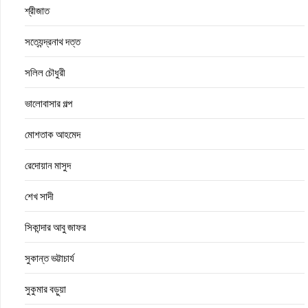
শ্রীজাত
সত্যেন্দ্রনাথ দত্ত
সলিল চৌধুরী
ভালোবাসার গল্প
মোশতাক আহমেদ
রেদোয়ান মাসুদ
শেখ সাদী
সিকান্দার আবু জাফর
সুকান্ত ভট্টাচার্য
সুকুমার বড়ুয়া