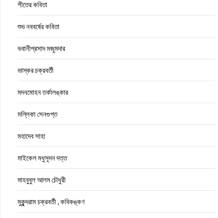
শীতের কবিতা
শুভ নববর্ষের কবিতা
ভবানীপ্রসাদ মজুমদার
ভাস্কর চক্রবর্তী
মদনমোহন তর্কালঙ্কার
মল্লিকা সেনগুপ্ত
মহাদেব সাহা
মাইকেল মধুসূদন দত্ত
মাহবুবুল আলম চৌধুরী
মুকুন্দরাম চক্রবর্তী , কবিকঙ্কণ