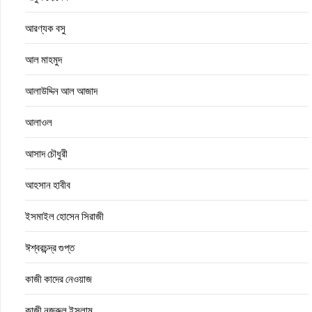
আরণ্যক বসু
আল মাহমুদ
আলাউদ্দিন আল আজাদ
আলাওল
আসাদ চৌধুরী
আহসান হাবীব
ইসমাইল হোসেন সিরাজী
ঈশ্বরচন্দ্র গুপ্ত
কাজী কাদের নেওয়াজ
কাজী নজরুল ইসলাম