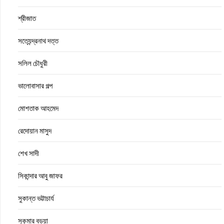
শ্রীজাত
সত্যেন্দ্রনাথ দত্ত
সলিল চৌধুরী
ভালোবাসার গল্প
মোশতাক আহমেদ
রেদোয়ান মাসুদ
শেখ সাদী
সিকান্দার আবু জাফর
সুকান্ত ভট্টাচার্য
সুকুমার বড়ুয়া