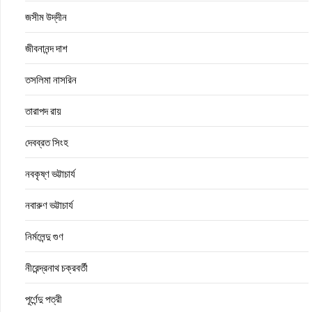
জসীম উদ্‌দীন
জীবনানন্দ দাশ
তসলিমা নাসরিন
তারাপদ রায়
দেবব্রত সিংহ
নবকৃষ্ণ ভট্টাচার্য
নবারুণ ভট্টাচার্য
নির্মলেন্দু গুণ
নীরেন্দ্রনাথ চক্রবর্তী
পূর্ণেন্দু পত্রী