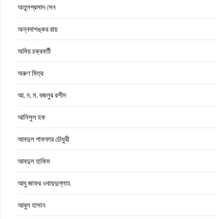
অতুলপ্রসাদ সেন
অন্নদাশঙ্কর রায়
অমিয় চক্রবর্তী
অরুণ মিত্র
আ. ন. ম. বজলুর রশীদ
আনিসুল হক
আবদুল গাফফার চৌধুরী
আবদুল হাকিম
আবু জাফর ওবায়দুল্লাহ
আবুল হাসান