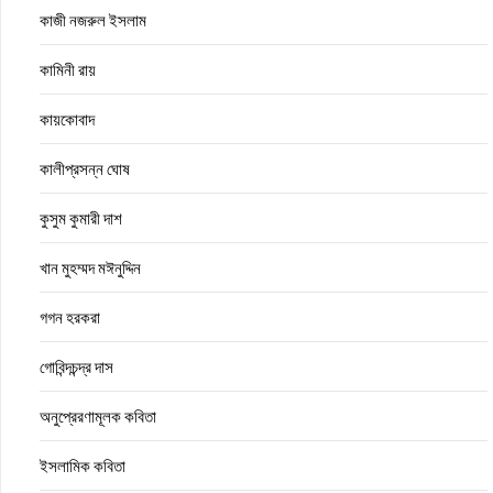
কাজী নজরুল ইসলাম
কামিনী রায়
কায়কোবাদ
কালীপ্রসন্ন ঘোষ
কুসুম কুমারী দাশ
খান মুহম্মদ মঈনুদ্দিন
গগন হরকরা
গোবিন্দচন্দ্র দাস
অনুপ্রেরণামূলক কবিতা
ইসলামিক কবিতা