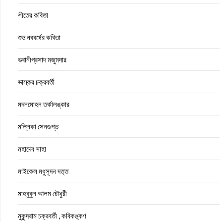
শীতের কবিতা
শুভ নববর্ষের কবিতা
ভবানীপ্রসাদ মজুমদার
ভাস্কর চক্রবর্তী
মদনমোহন তর্কালঙ্কার
মল্লিকা সেনগুপ্ত
মহাদেব সাহা
মাইকেল মধুসূদন দত্ত
মাহবুবুল আলম চৌধুরী
মুকুন্দরাম চক্রবর্তী , কবিকঙ্কণ