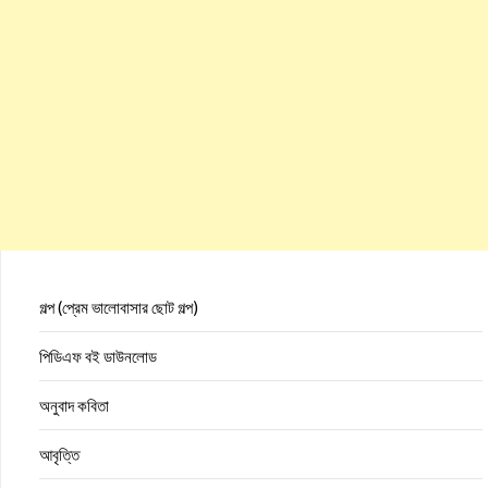
গল্প (প্রেম ভালোবাসার ছোট গল্প)
পিডিএফ বই ডাউনলোড
অনুবাদ কবিতা
আবৃত্তি