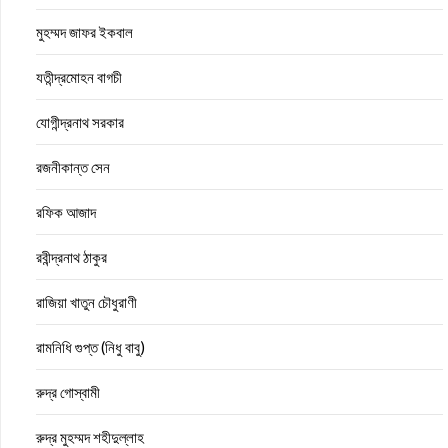
মুহম্মদ জাফর ইকবাল
যতীন্দ্রমোহন বাগচী
যোগীন্দ্রনাথ সরকার
রজনীকান্ত সেন
রফিক আজাদ
রবীন্দ্রনাথ ঠাকুর
রাজিয়া খাতুন চৌধুরাণী
রামনিধি গুপ্ত (নিধু বাবু)
রুদ্র গোস্বামী
রুদ্র মুহম্মদ শহীদুল্লাহ