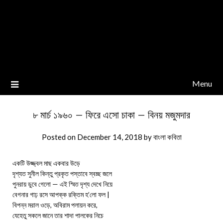
Menu
৮ মার্চ ১৯৬০ – ফিরে এসো চাকা – বিনয় মজুমদার
Posted on
December 14, 2018
by
বাংলা কবিতা
একটি উজ্জ্বল মাছ একবার উড়ে
দৃশ্যত সুনীল কিন্তু প্রকৃত পস্তাবে স্বচ্ছ জলে
পুনরায় ডুবে গেলো — এই স্মিত দৃশ্য দেখে নিয়ে
বেগনার গাঢ় রসে আপক্ক রক্তিম হ’লো ফল |
বিপন্ন মরাল ওড়ে, অবিরাম পলায়ন করে,
যেহেতু সকলে জানে তার শাদা পালকের নিচে