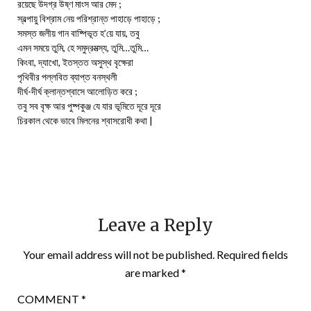
রয়েছে উদগ্র উষ্ণ মাংস আর মেদ ;
স্বল্পায়ু বিশ্রাম নেয় পরিশ্রান্ত পাহাড়ে পাহাড়ে ;
সমস্ত জলীয় গান বাষ্পিভূত হ’য়ে যায়, তবু
এমন সময়ে তুমি, হে সমুদ্রমত্স্য, তুমি…তুমি…
কিংবা, দ্যাখো, ইতস্তত অসুস্থ বৃক্ষেরা
পৃথিবীর পল্লবিত ব্যাপ্ত বনস্থলী
দীর্ঘ-দীর্ঘ ক্লান্তশ্বাসে আলোড়িত করে ;
তবু সব বৃক্ষ আর পুষ্পকুঞ্জ যে যার ভূমিতে দূরে দূরে
চিরকাল থেকে ভাবে মিলনের শ্বাসরোধী কথা |
Leave a Reply
Your email address will not be published.
Required fields
are marked
*
COMMENT
*