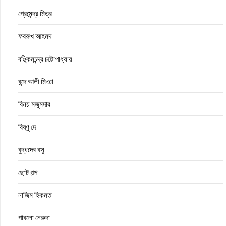
প্রেমেন্দ্র মিত্র
ফররুখ আহমদ
বঙ্কিমচন্দ্র চট্টোপাধ্যায়
বন্দে আলী মিঞা
বিনয় মজুমদার
বিষ্ণু দে
বুদ্ধদেব বসু
ছোট গল্প
নাজিম হিকমত
পাবলো নেরুদা