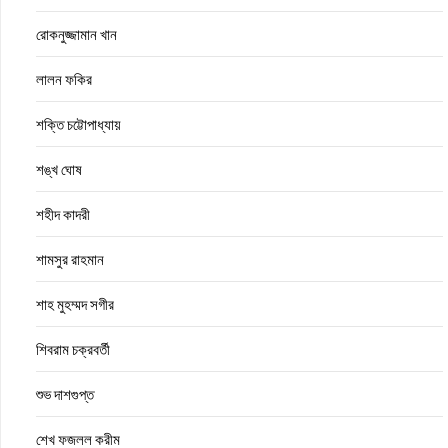
রোকনুজ্জামান খান
লালন ফকির
শক্তি চট্টোপাধ্যায়
শঙ্খ ঘোষ
শহীদ কাদরী
শামসুর রাহমান
শাহ মুহম্মদ সগীর
শিবরাম চক্রবর্তী
শুভ দাশগুপ্ত
শেখ ফজলল করীম