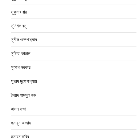
সুকুমার রায়
সুনির্মল বসু
সুনীল গঙ্গোপাধ্যায়
সুফিয়া কামাল
সুবোধ সরকার
সুভাষ মুখোপাধ্যায়
সৈয়দ শামসুল হক
হাসন রাজা
হুমায়ুন আজাদ
হুমায়ুন কবির