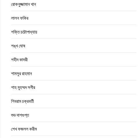
রোকনুজ্জামান খান
লালন ফকির
শক্তি চট্টোপাধ্যায়
শঙ্খ ঘোষ
শহীদ কাদরী
শামসুর রাহমান
শাহ মুহম্মদ সগীর
শিবরাম চক্রবর্তী
শুভ দাশগুপ্ত
শেখ ফজলল করীম