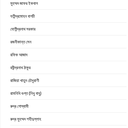
মুহম্মদ জাফর ইকবাল
যতীন্দ্রমোহন বাগচী
যোগীন্দ্রনাথ সরকার
রজনীকান্ত সেন
রফিক আজাদ
রবীন্দ্রনাথ ঠাকুর
রাজিয়া খাতুন চৌধুরাণী
রামনিধি গুপ্ত (নিধু বাবু)
রুদ্র গোস্বামী
রুদ্র মুহম্মদ শহীদুল্লাহ