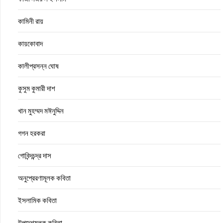
কামিনী রায়
কায়কোবাদ
কালীপ্রসন্ন ঘোষ
কুসুম কুমারী দাশ
খান মুহম্মদ মঈনুদ্দিন
গগন হরকরা
গোবিন্দচন্দ্র দাস
অনুপ্রেরণামূলক কবিতা
ইসলামিক কবিতা
উপদেশমূলক কবিতা