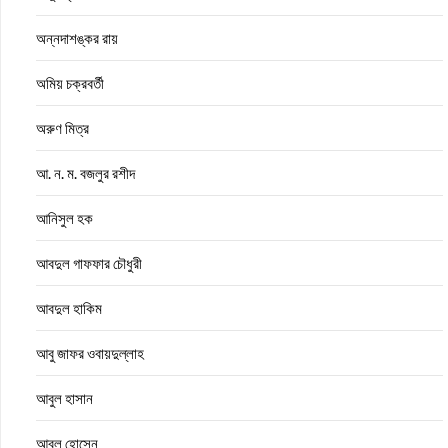
অন্নদাশঙ্কর রায়
অমিয় চক্রবর্তী
অরুণ মিত্র
আ. ন. ম. বজলুর রশীদ
আনিসুল হক
আবদুল গাফফার চৌধুরী
আবদুল হাকিম
আবু জাফর ওবায়দুল্লাহ
আবুল হাসান
আবুল হোসেন