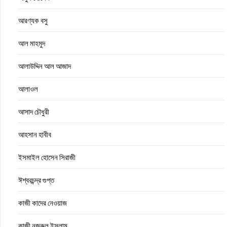
আরণ্যক বসু
আল মাহমুদ
আলাউদ্দিন আল আজাদ
আলাওল
আসাদ চৌধুরী
আহসান হাবীব
ইসমাইল হোসেন সিরাজী
ঈশ্বরচন্দ্র গুপ্ত
কাজী কাদের নেওয়াজ
কাজী নজরুল ইসলাম