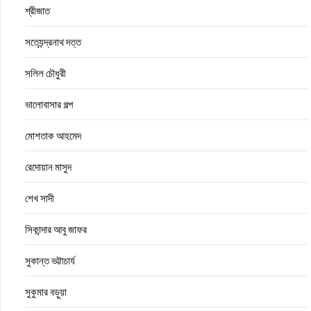
শ্রীজাত
সত্যেন্দ্রনাথ দত্ত
সলিল চৌধুরী
ভালোবাসার গল্প
মোশতাক আহমেদ
রেদোয়ান মাসুদ
শেখ সাদী
সিকান্দার আবু জাফর
সুকান্ত ভট্টাচার্য
সুকুমার বড়ুয়া