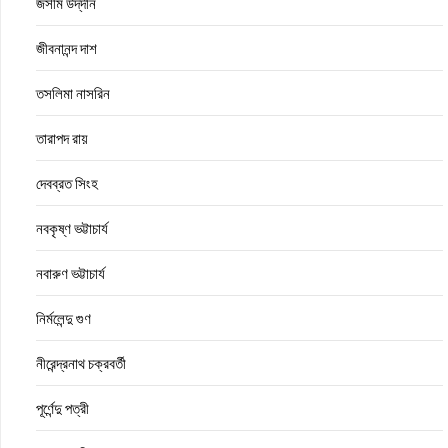
জসীম উদ্‌দীন
জীবনানন্দ দাশ
তসলিমা নাসরিন
তারাপদ রায়
দেবব্রত সিংহ
নবকৃষ্ণ ভট্টাচার্য
নবারুণ ভট্টাচার্য
নির্মলেন্দু গুণ
নীরেন্দ্রনাথ চক্রবর্তী
পূর্ণেন্দু পত্রী