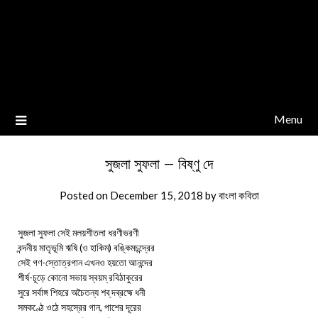
Menu
সুজলা সুফলা – বিষ্ণু দে
Posted on
December 15, 2018
by
বাংলা কবিতা
সুজলা সুফলা সেই মলয়শীতলা ধরণীভরণী
বন্দনীয় মাতৃভূমি ঋষি (ও হাকিম) বঙ্কিমচন্দ্রের
সেই গণ-স্তোত্রগান এখনও হয়তো আনন্দের
শীর্ষ-চূড়ে কোনো সভায় স্বয়ম্ রবিঠাকুরের
সুরে সর্বাঙ্গ শিহরে অচৈতন্য শব্ দব্রহ্মে ধনী
সমকণ্ঠে ওঠে সহস্রের গান, পাশের দূরের