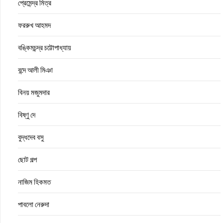
প্রেমেন্দ্র মিত্র
ফররুখ আহমদ
বঙ্কিমচন্দ্র চট্টোপাধ্যায়
বন্দে আলী মিঞা
বিনয় মজুমদার
বিষ্ণু দে
বুদ্ধদেব বসু
ছোট গল্প
নাজিম হিকমত
পাবলো নেরুদা