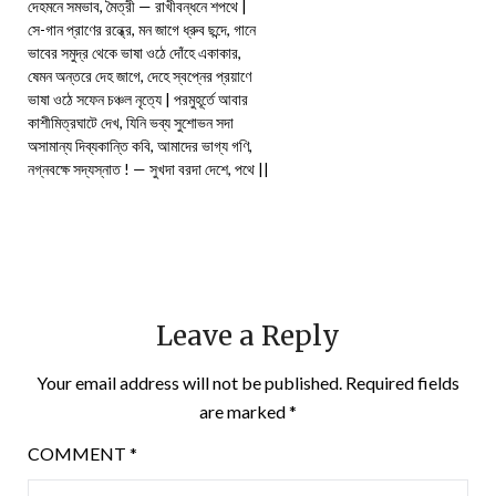
দেহমনে সমভাব, মৈত্রী — রাখীবন্ধনে শপথে |
সে-গান প্রাণের রন্ধ্রে, মন জাগে ধ্রুব ছন্দে, গানে
ভাবের সমুদ্র থেকে ভাষা ওঠে দোঁহে একাকার,
ষেমন অন্তরে দেহ জাগে, দেহে স্বপ্নের প্রয়াণে
ভাষা ওঠে সফেন চঞ্চল নৃত্যে | পরমুহূর্তে আবার
কাশীমিত্রঘাটে দেখ, যিনি ভব্য সুশোভন সদা
অসামান্য দিব্যকান্তি কবি, আমাদের ভাগ্য গণি,
নগ্নবক্ষে সদ্যস্নাত ! — সুখদা বরদা দেশে, পথে ||
Leave a Reply
Your email address will not be published.
Required fields
are marked
*
COMMENT
*