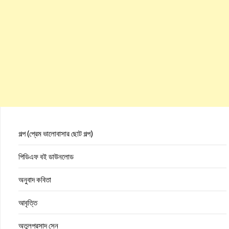
গল্প (প্রেম ভালোবাসার ছোট গল্প)
পিডিএফ বই ডাউনলোড
অনুবাদ কবিতা
আবৃত্তি
অতুলপ্রসাদ সেন