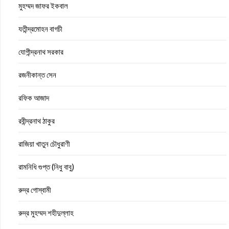
মুহম্মদ জাফর ইকবাল
যতীন্দ্রমোহন বাগচী
যোগীন্দ্রনাথ সরকার
রজনীকান্ত সেন
রফিক আজাদ
রবীন্দ্রনাথ ঠাকুর
রাজিয়া খাতুন চৌধুরাণী
রামনিধি গুপ্ত (নিধু বাবু)
রুদ্র গোস্বামী
রুদ্র মুহম্মদ শহীদুল্লাহ