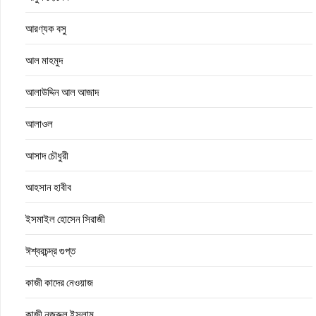
আরণ্যক বসু
আল মাহমুদ
আলাউদ্দিন আল আজাদ
আলাওল
আসাদ চৌধুরী
আহসান হাবীব
ইসমাইল হোসেন সিরাজী
ঈশ্বরচন্দ্র গুপ্ত
কাজী কাদের নেওয়াজ
কাজী নজরুল ইসলাম