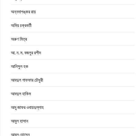
অন্নদাশঙ্কর রায়
অমিয় চক্রবর্তী
অরুণ মিত্র
আ. ন. ম. বজলুর রশীদ
আনিসুল হক
আবদুল গাফফার চৌধুরী
আবদুল হাকিম
আবু জাফর ওবায়দুল্লাহ
আবুল হাসান
আবুল হোসেন