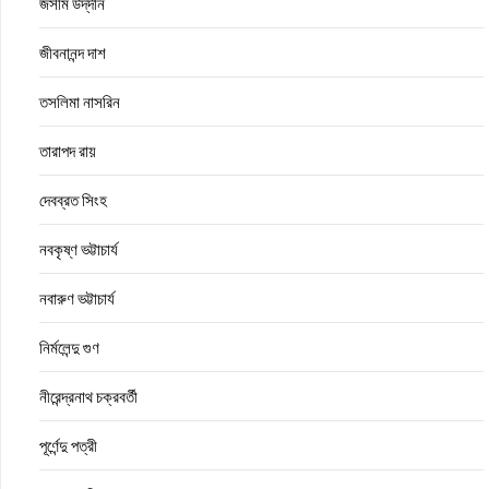
জসীম উদ্‌দীন
জীবনানন্দ দাশ
তসলিমা নাসরিন
তারাপদ রায়
দেবব্রত সিংহ
নবকৃষ্ণ ভট্টাচার্য
নবারুণ ভট্টাচার্য
নির্মলেন্দু গুণ
নীরেন্দ্রনাথ চক্রবর্তী
পূর্ণেন্দু পত্রী