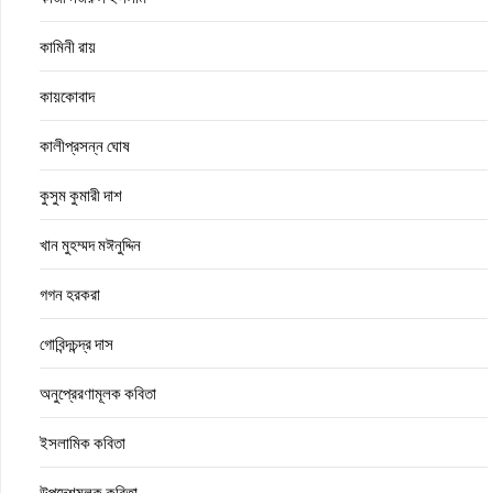
কামিনী রায়
কায়কোবাদ
কালীপ্রসন্ন ঘোষ
কুসুম কুমারী দাশ
খান মুহম্মদ মঈনুদ্দিন
গগন হরকরা
গোবিন্দচন্দ্র দাস
অনুপ্রেরণামূলক কবিতা
ইসলামিক কবিতা
উপদেশমূলক কবিতা