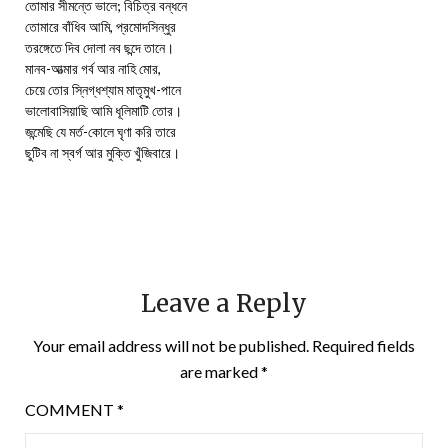
তোমার সীমন্তে ভালে; বিচিত্র বন্ধনে
তোমারে বাঁধিব আমি, প্রমোদসিন্ধুর
তরঙ্গেতে দিব দোলা নব ছন্দে তানে।
মানব-আত্মার গর্ব আর নাহি মোর,
চেয়ে তোর স্নিগ্ধশ্যাম মাতৃমুখ-পানে
ভালোবাসিয়াছি আমি ধূলিমাটি তোর।
জন্মেছি যে মর্ত-কোলে ঘৃণা করি তারে
ছুটিব না স্বর্গ আর মুক্তি খুঁজিবারে।
Leave a Reply
Your email address will not be published.
Required fields
are marked
*
COMMENT
*