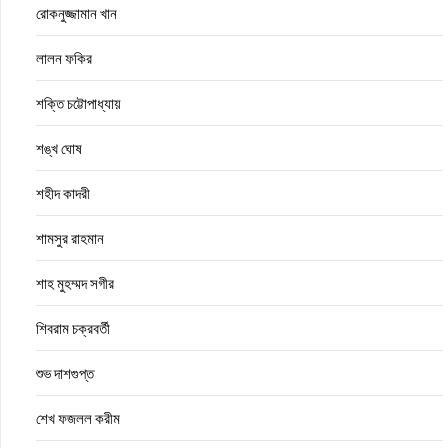
রোকনুজ্জামান খান
লালন ফকির
শক্তি চট্টোপাধ্যায়
শঙ্খ ঘোষ
শহীদ কাদরী
শামসুর রাহমান
শাহ মুহম্মদ সগীর
শিবরাম চক্রবর্তী
শুভ দাশগুপ্ত
শেখ ফজলল করীম