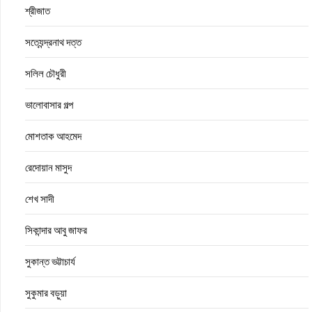
শ্রীজাত
সত্যেন্দ্রনাথ দত্ত
সলিল চৌধুরী
ভালোবাসার গল্প
মোশতাক আহমেদ
রেদোয়ান মাসুদ
শেখ সাদী
সিকান্দার আবু জাফর
সুকান্ত ভট্টাচার্য
সুকুমার বড়ুয়া