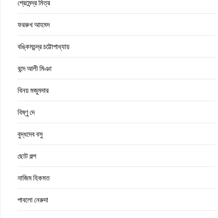
প্রেমেন্দ্র মিত্র
ফররুখ আহমদ
বঙ্কিমচন্দ্র চট্টোপাধ্যায়
বন্দে আলী মিঞা
বিনয় মজুমদার
বিষ্ণু দে
বুদ্ধদেব বসু
ছোট গল্প
নাজিম হিকমত
পাবলো নেরুদা