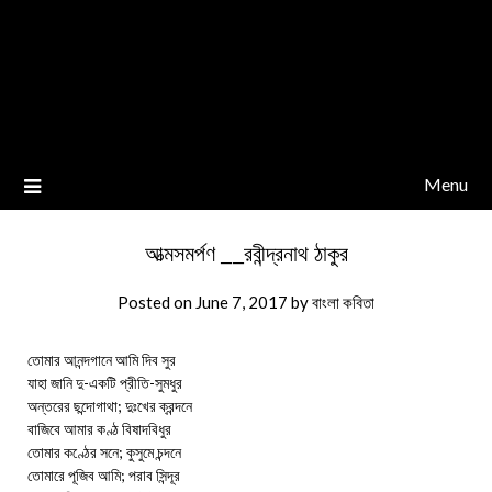
Menu
আত্মসমর্পণ __রবীন্দ্রনাথ ঠাকুর
Posted on
June 7, 2017
by
বাংলা কবিতা
তোমার আনন্দগানে আমি দিব সুর
যাহা জানি দু-একটি প্রীতি-সুমধুর
অন্তরের ছন্দোগাথা; দুঃখের ক্রন্দনে
বাজিবে আমার কণ্ঠ বিষাদবিধুর
তোমার কণ্ঠের সনে; কুসুমে চন্দনে
তোমারে পূজিব আমি; পরাব সিন্দূর