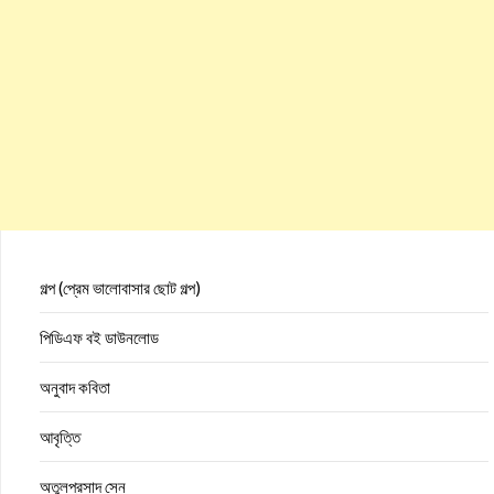
গল্প (প্রেম ভালোবাসার ছোট গল্প)
পিডিএফ বই ডাউনলোড
অনুবাদ কবিতা
আবৃত্তি
অতুলপ্রসাদ সেন