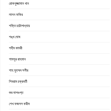
রোকনুজ্জামান খান
লালন ফকির
শক্তি চট্টোপাধ্যায়
শঙ্খ ঘোষ
শহীদ কাদরী
শামসুর রাহমান
শাহ মুহম্মদ সগীর
শিবরাম চক্রবর্তী
শুভ দাশগুপ্ত
শেখ ফজলল করীম