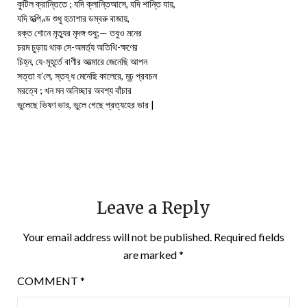
কুটিল ক্রান্তিতে ; যদি ক্লান্তিআসে, যদি শান্তি যায়,
যদি হৃত্পিণ্ড শুধু হতাশার ডম্বরু বাজায়,
রক্ত শোনে মৃত্যুর মৃদঙ্গ শুধু;— তবুও মনের
চরম চুড়ায় থাক সে-অমর্ত্য অতিথি-ক্ষণের
চিহ্ন, যে-মূহূর্তে বাণীর আত্মারে জেনেছি আপন
সত্তা ব’লে, স্তব্ ধ মেনেছি কালেরে, মূঢ় প্রবচন
মরত্বে ; খন মন অনিচ্ছার অবশ্য বাঁচার
ভুলেছে ভিষণ ভার, ভুলে গেছে প্রত্যহের ভার |
Leave a Reply
Your email address will not be published.
Required fields
are marked
*
COMMENT
*