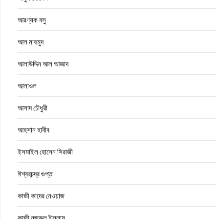
আরণ্যক বসু
আল মাহমুদ
আলাউদ্দিন আল আজাদ
আলাওল
আসাদ চৌধুরী
আহসান হাবীব
ইসমাইল হোসেন সিরাজী
ঈশ্বরচন্দ্র গুপ্ত
কাজী কাদের নেওয়াজ
কাজী নজরুল ইসলাম