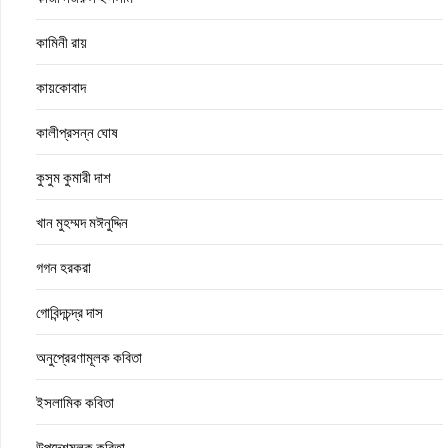
কামিনী রায়
কায়কোবাদ
কালীপ্রসন্ন ঘোষ
কুসুম কুমারী দাশ
খান মুহম্মদ মঈনুদ্দিন
গগন হরকরা
গোবিন্দচন্দ্র দাস
অনুপ্রেরণামূলক কবিতা
ইসলামিক কবিতা
উপদেশমূলক কবিতা