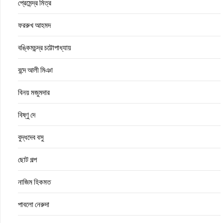
প্রেমেন্দ্র মিত্র
ফররুখ আহমদ
বঙ্কিমচন্দ্র চট্টোপাধ্যায়
বন্দে আলী মিঞা
বিনয় মজুমদার
বিষ্ণু দে
বুদ্ধদেব বসু
ছোট গল্প
নাজিম হিকমত
পাবলো নেরুদা