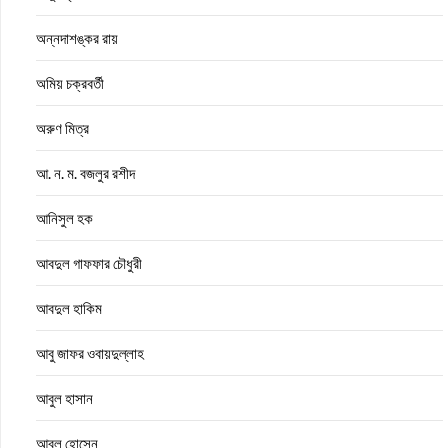
অন্নদাশঙ্কর রায়
অমিয় চক্রবর্তী
অরুণ মিত্র
আ. ন. ম. বজলুর রশীদ
আনিসুল হক
আবদুল গাফফার চৌধুরী
আবদুল হাকিম
আবু জাফর ওবায়দুল্লাহ
আবুল হাসান
আবুল হোসেন