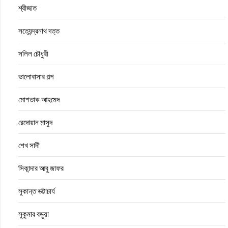
শ্রীজাত
সত্যেন্দ্রনাথ দত্ত
সলিল চৌধুরী
ভালোবাসার গল্প
মোশতাক আহমেদ
রেদোয়ান মাসুদ
শেখ সাদী
সিকান্দার আবু জাফর
সুকান্ত ভট্টাচার্য
সুকুমার বড়ুয়া