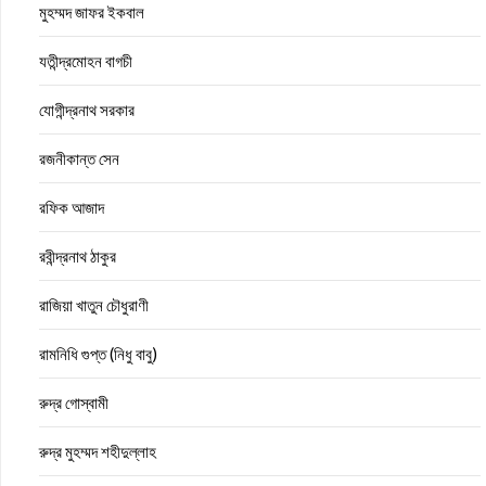
মুহম্মদ জাফর ইকবাল
যতীন্দ্রমোহন বাগচী
যোগীন্দ্রনাথ সরকার
রজনীকান্ত সেন
রফিক আজাদ
রবীন্দ্রনাথ ঠাকুর
রাজিয়া খাতুন চৌধুরাণী
রামনিধি গুপ্ত (নিধু বাবু)
রুদ্র গোস্বামী
রুদ্র মুহম্মদ শহীদুল্লাহ