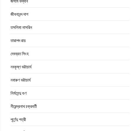
জসীম উদ্‌দীন
জীবনানন্দ দাশ
তসলিমা নাসরিন
তারাপদ রায়
দেবব্রত সিংহ
নবকৃষ্ণ ভট্টাচার্য
নবারুণ ভট্টাচার্য
নির্মলেন্দু গুণ
নীরেন্দ্রনাথ চক্রবর্তী
পূর্ণেন্দু পত্রী