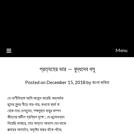
Menu
প্রত্যহের ভার – বুদ্ধদেব বসু
Posted on
December 15, 2018
by
বাংলা কবিতা
যে-বাণীবিহঙ্গে আমি আনন্দে করেছি অভ্যর্থনা
ছন্দের সুন্দর নীড়ে বার-বার, কখনো ব্যর্থ না
হোক তার বেগচ্যুত, পক্ষমুক্ত বায়ুর কম্পন
জীবনের জটীল গ্রন্থিল বৃক্ষে ; যে-ছন্দোবন্ধন
দিয়েছি ভাষারে, তার অন্তত আভাস যেন থাকে
বত্সরের আবর্তনে, অদৃষ্টের ক্রূর বাঁকে-বাঁকে,