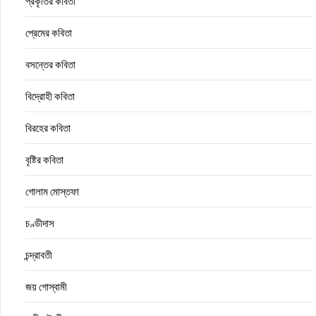
প্রকৃতির কবিতা
প্রেমের কবিতা
বসন্তের কবিতা
বিদ্রোহী কবিতা
বিরহের কবিতা
বৃষ্টির কবিতা
গোলাম মোস্তফা
চণ্ডীদাস
চন্দ্রাবতী
জয় গোস্বামী