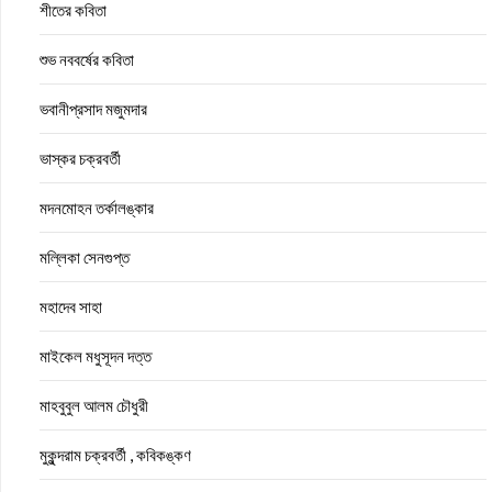
শীতের কবিতা
শুভ নববর্ষের কবিতা
ভবানীপ্রসাদ মজুমদার
ভাস্কর চক্রবর্তী
মদনমোহন তর্কালঙ্কার
মল্লিকা সেনগুপ্ত
মহাদেব সাহা
মাইকেল মধুসূদন দত্ত
মাহবুবুল আলম চৌধুরী
মুকুন্দরাম চক্রবর্তী , কবিকঙ্কণ