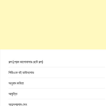
গল্প (প্রেম ভালোবাসার ছোট গল্প)
পিডিএফ বই ডাউনলোড
অনুবাদ কবিতা
আবৃত্তি
অতুলপ্রসাদ সেন