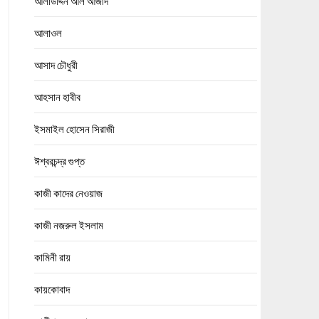
আলাউদ্দিন আল আজাদ
আলাওল
আসাদ চৌধুরী
আহসান হাবীব
ইসমাইল হোসেন সিরাজী
ঈশ্বরচন্দ্র গুপ্ত
কাজী কাদের নেওয়াজ
কাজী নজরুল ইসলাম
কামিনী রায়
কায়কোবাদ