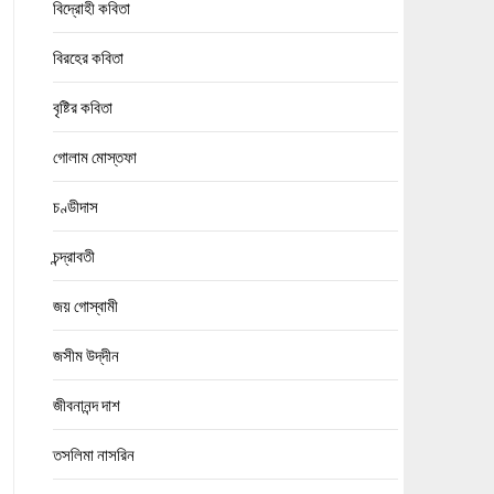
বিদ্রোহী কবিতা
বিরহের কবিতা
বৃষ্টির কবিতা
গোলাম মোস্তফা
চণ্ডীদাস
চন্দ্রাবতী
জয় গোস্বামী
জসীম উদ্‌দীন
জীবনানন্দ দাশ
তসলিমা নাসরিন