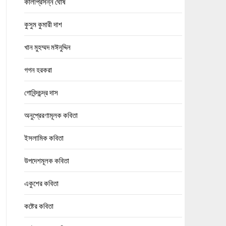
কালীপ্রসন্ন ঘোষ
কুসুম কুমারী দাশ
খান মুহম্মদ মঈনুদ্দিন
গগন হরকরা
গোবিন্দচন্দ্র দাস
অনুপ্রেরণামূলক কবিতা
ইসলামিক কবিতা
উপদেশমূলক কবিতা
একুশের কবিতা
কষ্টের কবিতা