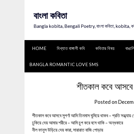
Skip
to
বাংলা কবিতা
content
Bangla kobita, Bengali Poetry, বাংলা কবিতা, kobita, 
HOME
বিখ্যাত বাঙ্গালী কবি
কবিতার বিষয়
বাঙাল
BANGLA ROMANTIC LOVE SMS
শীতকাল কবে আসবে সু
Posted on
Decemb
শীতকাল কবে আসবে সুপর্ণা আমি তিনমাস ঘুমিয়ে থাকব – প্রতি সন্ধ্যায় ক
ঢুকিয়ে দেয় আমার শরীরে – আমি চুপ করে বসে থাকি – অন্ধকারে
নীল ফানুস উড়িয়ে দেয় কারা, সারারাত বাজি পোড়ায়