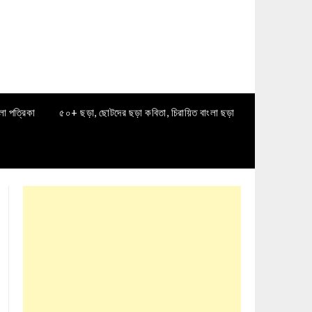
লা পত্রিকা
৫০+ ছড়া, ছোটদের ছড়া কবিতা, চিরায়িত বাংলা ছড়া