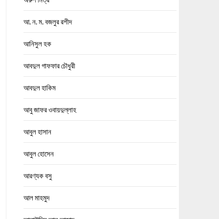
আ. ন. ম. বজলুর রশীদ
আনিসুল হক
আবদুল গাফফার চৌধুরী
আবদুল হাকিম
আবু জাফর ওবায়দুল্লাহ
আবুল হাসান
আবুল হোসেন
আরণ্যক বসু
আল মাহমুদ