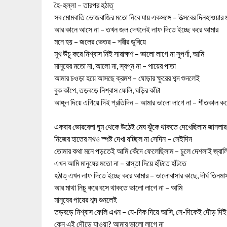
হৈ-হল্লা – তারপর হঠাত্
সব মোমবাতি ভোজবাজির মতো নিবে যায় একসঙ্গে – উত্সবের দিনহাওয়ার মতো
আর কানে আসে না – তখন জল দেখলেই লাফ দিতে ইচ্ছে করে আমার
মনে হয় – জলের ভেতর – শরীর ডুবিয়ে
মুখ উঁচু করে নিশ্বাস নিই সারাক্ষণ – ভালো লাগে না সুপর্ণা, আমি
মানুষের মতো না, আলো না, স্বপ্ন না – পায়ের পাতা
আমার চওড়া হয়ে আসছে ক্রমশ – ঘোড়ার ক্ষুরের শব্দ শুনলেই
বুক কাঁপে, তড়বড়ে নিশ্বাস ফেলি, ঘড়ির কাঁটা
আঙ্গুল দিয়ে এগিয়ে দিই প্রতিদিন – আমার ভালো লাগে না – শীতকাল কব
একবার ভোরবেলা ঘুম থেকে উঠেই মেঘ ঝুঁকে থাকতে দেখেছিলাম জানলার
নিজের হাতের নখও স্পষ্ট দেখা যচ্ছিল না সেদিন – সেইদিন
তোমার কথা মনে পড়তেই আমি কেঁদে ফেলেছিলাম – চুলে দেশলাই জ্বালি
এখন আমি মানুষের মতো না – রাস্তা দিয়ে হাঁটতে হাঁটতে
হঠাত্ এখন লাফ দিতে ইচ্ছে করে আমার – ভালোবাসার কাছে, দীর্ঘ তিনমা
আর মাথা নিচু করে বসে থাকতে ভালো লাগে না – আমি
মানুষের পায়ের শব্দ শুনলেই
তড়বড়ে নিশ্বাস ফেলি এখন – যে-দিক দিয়ে আসি, সে-দিকেই দৌড় দিই
কেন এই দৌড়ে যাওয়া? আমার ভালো লাগে না