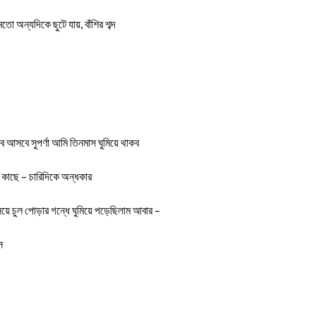
 অন্যদিকে ছুটে যায়, বাঁশির শব্দ
ে আসবে সুপর্ণা আমি তিনমাস ঘুমিয়ে থাকব
 কাছে – চারিদিকে অন্ধকার
য়ে চুল পোড়ার গন্ধে ঘুমিয়ে পড়েছিলাম আবার –
স