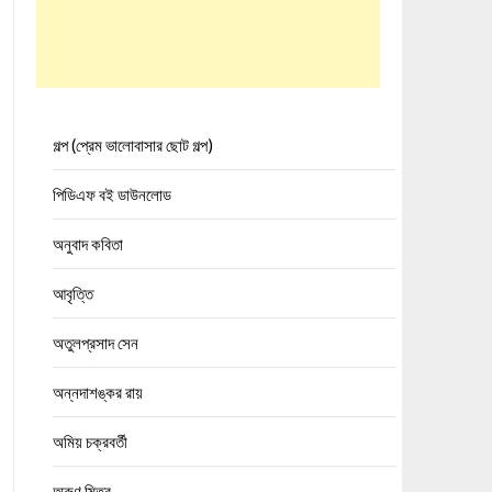
গল্প (প্রেম ভালোবাসার ছোট গল্প)
পিডিএফ বই ডাউনলোড
অনুবাদ কবিতা
আবৃত্তি
অতুলপ্রসাদ সেন
অন্নদাশঙ্কর রায়
অমিয় চক্রবর্তী
অরুণ মিত্র