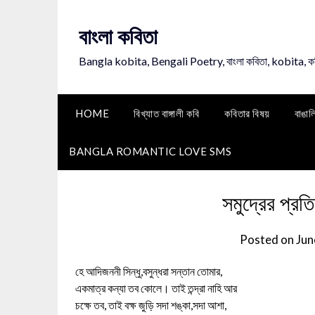
Skip
to
বাংলা কবিতা
content
Bangla kobita, Bengali Poetry, বাংলা কবিতা, kobita, 
HOME
বিখ্যাত বাঙ্গালী কবি
কবিতার বিষয়
বাঙাল
BANGLA ROMANTIC LOVE SMS
সমুদ্রের প্রতি
Posted on
Jun
হে আদিজননী সিন্ধু,বসুন্ধরা সন্তান তোমার,
একমাত্র কন্যা তব কোলে। তাই তন্দ্রা নাহি আর
চক্ষে তব, তাই বক্ষ জুড়ি সদা শঙ্কা,সদা আশা,