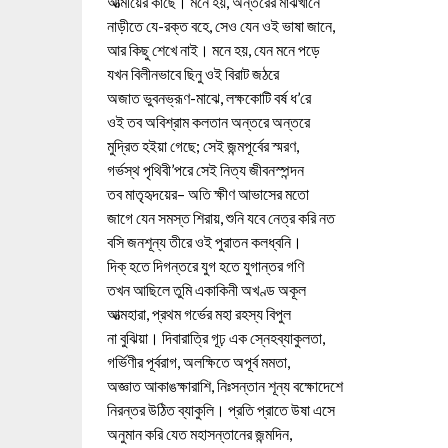
আত্মীয়ের কাছে। মনে হয়, অন্তরের মাঝখানে
নাড়ীতে যে-রক্ত বহে, সেও যেন ওই ভাষা জানে,
আর কিছু শেখে নাই। মনে হয়, যেন মনে পড়ে
যখন বিলীনভাবে ছিনু ওই বিরাট জঠরে
অজাত ভুবনভ্রূণ-মাঝে, লক্ষকোটি বর্ষ ধ’রে
ওই তব অবিশ্রাম কলতান অন্তরে অন্তরে
মুদ্রিত হইয়া গেছে; সেই জন্মপূর্বের স্মরণ,
গর্ভস্থ পৃথিবী’পরে সেই নিত্য জীবনস্পন্দন
তব মাতৃহৃদয়ের– অতি ক্ষীণ আভাসের মতো
জাগে যেন সমস্ত শিরায়, শুনি যবে নেত্র করি নত
বসি জনশূন্য তীরে ওই পুরাতন কলধ্বনি।
দিক্‌ হতে দিগন্তরে যুগ হতে যুগান্তর গণি
তখন আছিলে তুমি একাকিনী অখণ্ড অকূল
আত্মহারা, প্রথম গর্ভের মহা রহস্য বিপুল
না বুঝিয়া। দিবারাত্রি গূঢ় এক স্নেহব্যাকুলতা,
গর্ভিণীর পূর্বরাগ, অলক্ষিতে অপূর্ব মমতা,
অজ্ঞাত আকাঙক্ষারাশি, নিঃসন্তান শূন্য বক্ষোদেশে
নিরন্তর উঠিত ব্যাকুলি। প্রতি প্রাতে উষা এসে
অনুমান করি যেত মহাসন্তানের জন্মদিন,