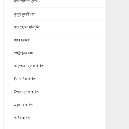
কালীপ্রসন্ন ঘোষ
কুসুম কুমারী দাশ
খান মুহম্মদ মঈনুদ্দিন
গগন হরকরা
গোবিন্দচন্দ্র দাস
অনুপ্রেরণামূলক কবিতা
ইসলামিক কবিতা
উপদেশমূলক কবিতা
একুশের কবিতা
কষ্টের কবিতা