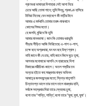
প্রাণভরা ভাষাহরা দিশাহারা সেই আশা নিয়ে
চেয়ে আছি তোমা পানে; তুমি সিন্ধু, প্রকাণ্ড হাসিয়ে
টানিয়া নিতেছ যেন মহাবেগে কী নাড়ীর টানে
আমার এ মর্মখানি তোমার তরঙ্গ-মাঝখানে
কোলের শিশুর মতো।
হে জলধি, বুঝিবে কি তুমি
আমার মানবভাষা। জান কি তোমার ধরাভূমি
পীড়ায় পীড়িত আজি ফিরিতেছে এ-পাশ ও-পাশ,
চক্ষে বহে অশ্রুধারা, ঘন ঘন বহে উষ্ণ শ্বাস।
নাহি জানে কী যে চায়, নাহি জানে কিসে ঘুচে তৃষা,
আপনার মনোমাঝে আপনি সে হারায়েছে দিশা
বিকারের মরীচিকা-জালে। অতল গম্ভীর তব
অন্তর হইতে কহ সান্ত্বনার বাক্য অভিনব
আষাঢ়ের জলদমন্দ্রের মতো; স্নিগ্ধ মাতৃপাণি
চিন্তাতপ্ত ভালে তার তালে তালে বারম্বার হানি,
সর্বাঙ্গে সহস্রবার দিয়া তারে স্নেহময় চুমা,
বলো তার “শান্তি, শান্তি’, বলো তারে “ঘুমা, ঘুমা, ঘুমা’।