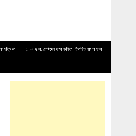
লা পত্রিকা
৫০+ ছড়া, ছোটদের ছড়া কবিতা, চিরায়িত বাংলা ছড়া