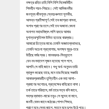
নক্ষত্র রহিত চাহি নিশি নিশি নিমেষবিহীন
শিশুহীন শয়ন-শিয়রে। সেই আদিজননীর
জনশূন্য জীবশূন্য স্নেহচঞ্চলতা সুগভীর,
আসন্ন প্রতীক্ষাপূর্ণ সেই তব জাগ্রত বাসনা,
অগাধ প্রাণের তলে সেই তব অজানা বেদনা
অনাগত মহাভবিষ্যৎ লাগি হৃদয়ে আমার
যুগান্তরস্মৃতিসম উদিত হতেছে বারম্বার।
আমারো চিত্তের মাঝে তেমনি অজ্ঞাতব্যথাভরে,
তেমনি অচেনা প্রত্যাশায়, অলক্ষ্য সুদূর-তরে
উঠিছে মর্মর স্বর। মানবহৃদয়-সিন্ধুতলে
যেন নব মহাদেশ সৃজন হতেছে পলে পলে,
আপনি সে নাহি জানে। শুধু অর্ধ-অনুভব তারি
ব্যাকুল করেছে তারে, মনে তার দিয়েছে সঞ্চারি
আকারপ্রকারহীন তৃপ্তিহীন এক মহা আশা–
প্রমাণের অগোচর, প্রত্যক্ষের বাহিরেতে বাসা।
তর্ক তারে পরিহাসে, মর্ম তারে সত্য বলি জানে,
সহস্র ব্যাঘাত-মাঝে তবুও সে সন্দেহ না মানে,
জননী যেমন জানে জঠরের গোপন শিশুরে,
প্রাণে যবে স্নেহ জাগে, স্তনে যবে দুগ্ধ উঠে পূরে।