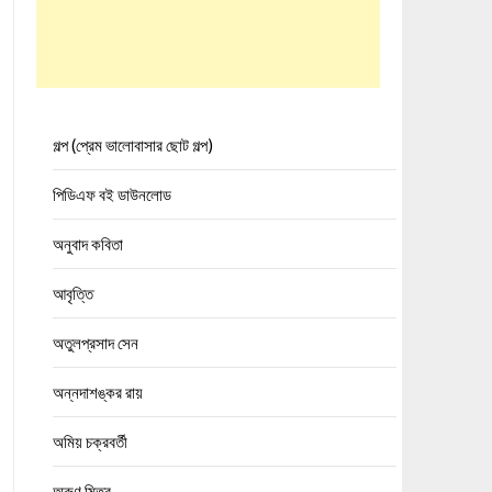
গল্প (প্রেম ভালোবাসার ছোট গল্প)
পিডিএফ বই ডাউনলোড
অনুবাদ কবিতা
আবৃত্তি
অতুলপ্রসাদ সেন
অন্নদাশঙ্কর রায়
অমিয় চক্রবর্তী
অরুণ মিত্র