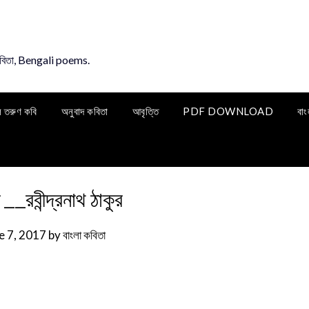
কবিতা, Bengali poems.
ি তরুণ কবি
অনুবাদ কবিতা
আবৃত্তি
PDF DOWNLOAD
বাং
 __রবীন্দ্রনাথ ঠাকুর
e 7, 2017
by
বাংলা কবিতা