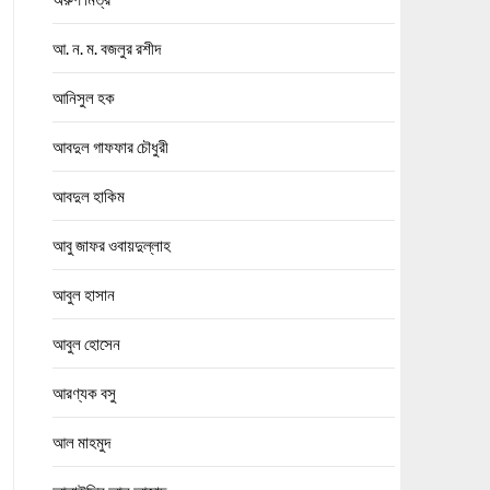
আ. ন. ম. বজলুর রশীদ
আনিসুল হক
আবদুল গাফফার চৌধুরী
আবদুল হাকিম
আবু জাফর ওবায়দুল্লাহ
আবুল হাসান
আবুল হোসেন
আরণ্যক বসু
আল মাহমুদ