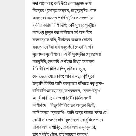
সদা আন্দোলন; তাই উঠে বেদমন্ত্রসম ভাষা
নিরন্তর প্রশান্ত অম্বরে, মহেন্দ্রমন্দির-পানে
অন্তরের অনন্ত প্রার্থনা, নিয়ত মঙ্গলগানে
ধ্বনিত করিয়া দিশি দিশি; তাই ঘুমন্ত পৃথ্বীরে
অসংখ্য চুম্বন কর আলিঙ্গনে সর্ব অঙ্গ ঘিরে
তরঙ্গবন্ধনে বাঁধি, নীলাম্বর অঞ্চলে তোমার
সযত্নে বেষ্টিয়া ধরি সন্তর্পণে দেহখানি তার
সুকোমল সুকৌশলে। এ কী সুগম্ভীর স্নেহখেলা
অম্বুনিধি, ছল করি দেখাইয়া মিথ্যা অবহেলা
ধীরি ধীরি পা টিপিয়া পিছু হটি যাও দূরে,
যেন ছেড়ে যেতে চাও; আবার আনন্দপূর্ণ সুরে
উল্লসি ফিরিয়া আসি কল্লোলে ঝাঁপায়ে পড় বুকে–
রাশি রাশি শুভ্রহাস্যে, অশ্রুজলে, স্নেহগর্বসুখে
আর্দ্র করি দিয়ে যাও ধরিত্রীর নির্মল ললাট
আশীর্বাদে। নিত্যবিগলিত তব অন্তর বিরাট,
আদি অন্ত স্নেহরাশি– আদি অন্ত তাহার কোথা রে!
কোথা তার তল! কোথা কূল! বলো কে বুঝিতে পারে
তাহার অগাধ শান্তি, তাহার অপার ব্যাকুলতা,
তার সুগভীর মৌন, তার সমুচ্ছল কলকথা,