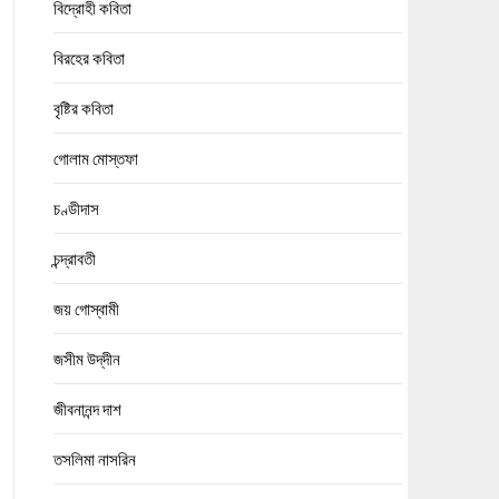
বিদ্রোহী কবিতা
বিরহের কবিতা
বৃষ্টির কবিতা
গোলাম মোস্তফা
চণ্ডীদাস
চন্দ্রাবতী
জয় গোস্বামী
জসীম উদ্‌দীন
জীবনানন্দ দাশ
তসলিমা নাসরিন