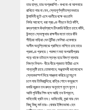
তার হাস্য, তার অশ্রুরাশি!– কখনো-বা আপনারে
রাখিতে পার না যেন, স্নেহপূর্ণস্ফীতস্তনভারে
উন্মাদিনী ছুটে এসে ধরণীরে বক্ষে ধর চাপি
নির্দয় আবেগে; ধরা প্রচণ্ড পীড়নে উঠে কাঁপি,
রুদ্ধশ্বাসে ঊর্ধ্বশ্বাসে চীৎকারি উঠিতে চাহে কাঁদি,
উন্মত্ত স্নেহক্ষুধায় রাক্ষসীর মতো তারে বাঁধি
পীড়িয়া নাড়িয়া যেন টুটিয়া ফেলিয়া একেবারে
অসীম অতৃপ্তিমাঝে গ্রাসিতে নাশিতে চাহ তারে
প্রকাণ্ড প্রলয়ে। পরক্ষণে মহা অপরাধীপ্রায়
পড়ে থাকে তটতলে স্তব্ধ হয়ে বিষণ্ণ ব্যথায়
নিষণ্ন নিশ্চল– ধীরে ধীরে প্রভাত উঠিয়া এসে
শান্তদৃষ্টি চাহে তোমাপানে; সন্ধ্যাসখী ভালোবেসে
স্নেহকরস্পর্শ দিয়ে সান্ত্বনা করিয়ে চুপেচুপে
চলে যায় তিমিরমন্দিরে; রাত্রি শোনে বন্ধুরূপে
গুমরি ক্রন্দন তব রুদ্ধ অনুতাপে ফুলে ফুলে।
আমি পৃথিবীর শিশু বসে আছি তব উপকূলে,
শুনিতেছি ধ্বনি তব। ভাবিতেছি, বুঝা যায় যেন
কিছু কিছু মর্ম তার– বোবার ইঙ্গিতভাষা-হেন