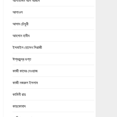
আলাউদ্দিন আল আজাদ
আলাওল
আসাদ চৌধুরী
আহসান হাবীব
ইসমাইল হোসেন সিরাজী
ঈশ্বরচন্দ্র গুপ্ত
কাজী কাদের নেওয়াজ
কাজী নজরুল ইসলাম
কামিনী রায়
কায়কোবাদ