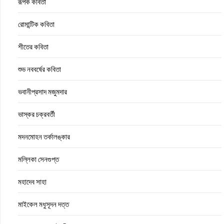
রূপক কবিতা
রোমান্টিক কবিতা
শীতের কবিতা
শুভ নববর্ষের কবিতা
ভবানীপ্রসাদ মজুমদার
ভাস্কর চক্রবর্তী
মদনমোহন তর্কালঙ্কার
মল্লিকা সেনগুপ্ত
মহাদেব সাহা
মাইকেল মধুসূদন দত্ত