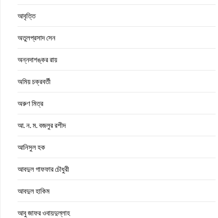
আবৃত্তি
অতুলপ্রসাদ সেন
অন্নদাশঙ্কর রায়
অমিয় চক্রবর্তী
অরুণ মিত্র
আ. ন. ম. বজলুর রশীদ
আনিসুল হক
আবদুল গাফফার চৌধুরী
আবদুল হাকিম
আবু জাফর ওবায়দুল্লাহ