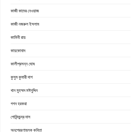
কাজী কাদের নেওয়াজ
কাজী নজরুল ইসলাম
কামিনী রায়
কায়কোবাদ
কালীপ্রসন্ন ঘোষ
কুসুম কুমারী দাশ
খান মুহম্মদ মঈনুদ্দিন
গগন হরকরা
গোবিন্দচন্দ্র দাস
অনুপ্রেরণামূলক কবিতা