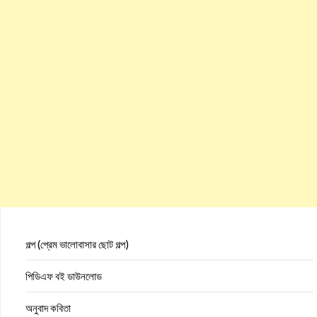
গল্প (প্রেম ভালোবাসার ছোট গল্প)
পিডিএফ বই ডাউনলোড
অনুবাদ কবিতা