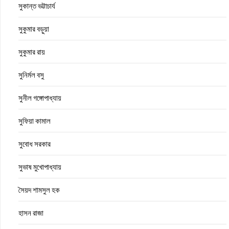
সুকান্ত ভট্টাচার্য
সুকুমার বড়ুয়া
সুকুমার রায়
সুনির্মল বসু
সুনীল গঙ্গোপাধ্যায়
সুফিয়া কামাল
সুবোধ সরকার
সুভাষ মুখোপাধ্যায়
সৈয়দ শামসুল হক
হাসন রাজা