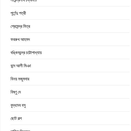
পূর্ণেন্দু পত্রী
প্রেমেন্দ্র মিত্র
ফররুখ আহমদ
বঙ্কিমচন্দ্র চট্টোপাধ্যায়
বন্দে আলী মিঞা
বিনয় মজুমদার
বিষ্ণু দে
বুদ্ধদেব বসু
ছোট গল্প