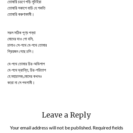
তোমারি চরণে পড়ি লুটাইয়া
তোমারি সকাশে যাচি হে শকতি
তোমারি করুণাকামী।
সরল সঠিক পূণ্য পন্থা
মোদের দাও গো বলি,
চালাও সে-পথে যে-পথে তোমার
প্রিয়জন গেছে চলি।
যে-পথে তোমার চির-অভিশাপ
যে-পথে ভ্রান্তি, চির-পরিতাপ
হে মহাচালক,মোদের কখনও
করো না সে পথগামী।
Leave a Reply
Your email address will not be published.
Required fields