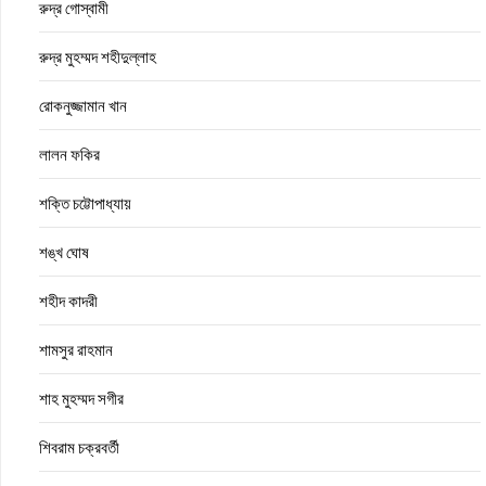
রুদ্র গোস্বামী
রুদ্র মুহম্মদ শহীদুল্লাহ
রোকনুজ্জামান খান
লালন ফকির
শক্তি চট্টোপাধ্যায়
শঙ্খ ঘোষ
শহীদ কাদরী
শামসুর রাহমান
শাহ মুহম্মদ সগীর
শিবরাম চক্রবর্তী