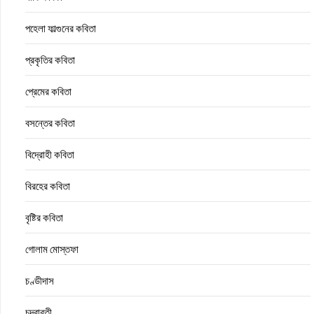
পহেলা ফাল্গুনের কবিতা
প্রকৃতির কবিতা
প্রেমের কবিতা
বসন্তের কবিতা
বিদ্রোহী কবিতা
বিরহের কবিতা
বৃষ্টির কবিতা
গোলাম মোস্তফা
চণ্ডীদাস
চন্দ্রাবতী