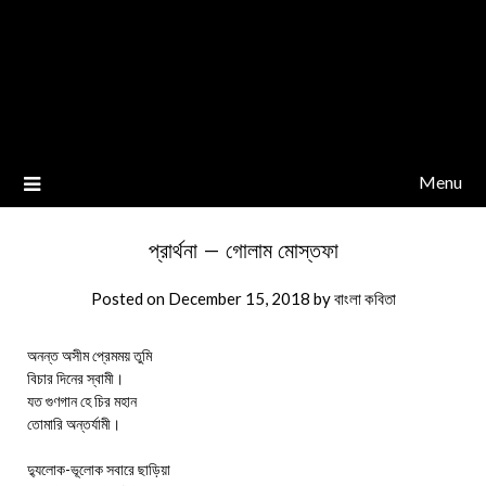
Menu
প্রার্থনা – গোলাম মোস্তফা
Posted on
December 15, 2018
by
বাংলা কবিতা
অনন্ত অসীম প্রেমময় তুমি
বিচার দিনের স্বামী।
যত গুণগান হে চির মহান
তোমারি অন্তর্যামী।
দ্যুলোক-ভূলোক সবারে ছাড়িয়া