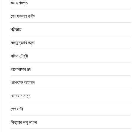
শুভ দাশগুপ্ত
শেখ ফজলল করীম
শ্রীজাত
সত্যেন্দ্রনাথ দত্ত
সলিল চৌধুরী
ভালোবাসার গল্প
মোশতাক আহমেদ
রেদোয়ান মাসুদ
শেখ সাদী
সিকান্দার আবু জাফর