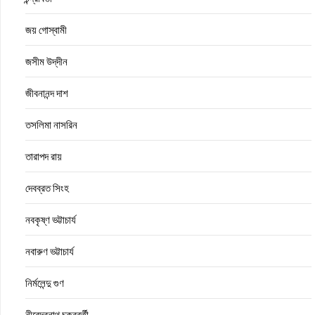
জয় গোস্বামী
জসীম উদ্‌দীন
জীবনানন্দ দাশ
তসলিমা নাসরিন
তারাপদ রায়
দেবব্রত সিংহ
নবকৃষ্ণ ভট্টাচার্য
নবারুণ ভট্টাচার্য
নির্মলেন্দু গুণ
নীরেন্দ্রনাথ চক্রবর্তী