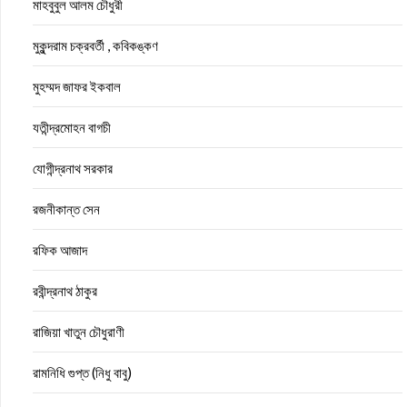
মাহবুবুল আলম চৌধুরী
মুকুন্দরাম চক্রবর্তী , কবিকঙ্কণ
মুহম্মদ জাফর ইকবাল
যতীন্দ্রমোহন বাগচী
যোগীন্দ্রনাথ সরকার
রজনীকান্ত সেন
রফিক আজাদ
রবীন্দ্রনাথ ঠাকুর
রাজিয়া খাতুন চৌধুরাণী
রামনিধি গুপ্ত (নিধু বাবু)