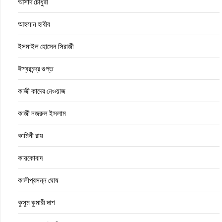
আসাদ চৌধুরী
আহসান হাবীব
ইসমাইল হোসেন সিরাজী
ঈশ্বরচন্দ্র গুপ্ত
কাজী কাদের নেওয়াজ
কাজী নজরুল ইসলাম
কামিনী রায়
কায়কোবাদ
কালীপ্রসন্ন ঘোষ
কুসুম কুমারী দাশ