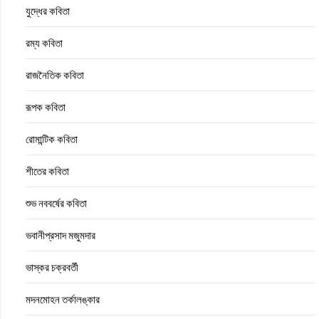
যুদ্ধের কবিতা
রম্য কবিতা
রাজনৈতিক কবিতা
রূপক কবিতা
রোমান্টিক কবিতা
শীতের কবিতা
শুভ নববর্ষের কবিতা
ভবানীপ্রসাদ মজুমদার
ভাস্কর চক্রবর্তী
মদনমোহন তর্কালঙ্কার