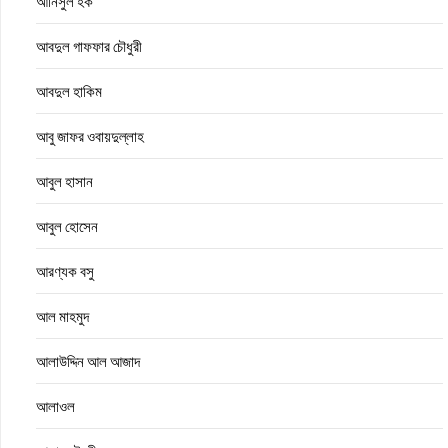
আনিসুল হক
আবদুল গাফফার চৌধুরী
আবদুল হাকিম
আবু জাফর ওবায়দুল্লাহ
আবুল হাসান
আবুল হোসেন
আরণ্যক বসু
আল মাহমুদ
আলাউদ্দিন আল আজাদ
আলাওল