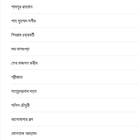
শামসুর রাহমান
শাহ মুহম্মদ সগীর
শিবরাম চক্রবর্তী
শুভ দাশগুপ্ত
শেখ ফজলল করীম
শ্রীজাত
সত্যেন্দ্রনাথ দত্ত
সলিল চৌধুরী
ভালোবাসার গল্প
মোশতাক আহমেদ