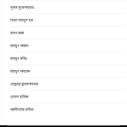
সুভাষ মুখোপাধ্যায়
সৈয়দ শামসুল হক
হাসন রাজা
হুমায়ুন আজাদ
হুমায়ুন কবির
হুমায়ূন আহমেদ
হেমচন্দ্র বন্দ্যোপাধ্যায়
হেলাল হাফিজ
স্বাধীনতার কবিতা