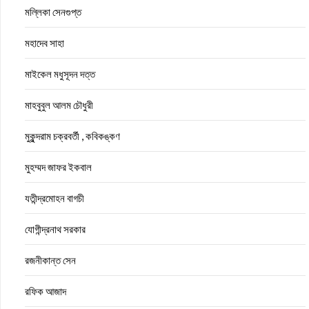
মল্লিকা সেনগুপ্ত
মহাদেব সাহা
মাইকেল মধুসূদন দত্ত
মাহবুবুল আলম চৌধুরী
মুকুন্দরাম চক্রবর্তী , কবিকঙ্কণ
মুহম্মদ জাফর ইকবাল
যতীন্দ্রমোহন বাগচী
যোগীন্দ্রনাথ সরকার
রজনীকান্ত সেন
রফিক আজাদ