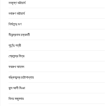
নবকৃষ্ণ ভট্টাচার্য
নবারুণ ভট্টাচার্য
নির্মলেন্দু গুণ
নীরেন্দ্রনাথ চক্রবর্তী
পূর্ণেন্দু পত্রী
প্রেমেন্দ্র মিত্র
ফররুখ আহমদ
বঙ্কিমচন্দ্র চট্টোপাধ্যায়
বন্দে আলী মিঞা
বিনয় মজুমদার