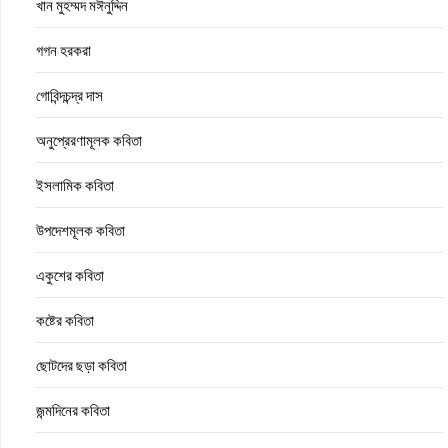
খান মুহম্মদ মঈনুদ্দিন
গগন হরকরা
গোবিন্দচন্দ্র দাস
অনুপ্রেরণামূলক কবিতা
ইসলামিক কবিতা
উপদেশমূলক কবিতা
একুশের কবিতা
কষ্টের কবিতা
ছোটদের ছড়া কবিতা
জন্মদিনের কবিতা