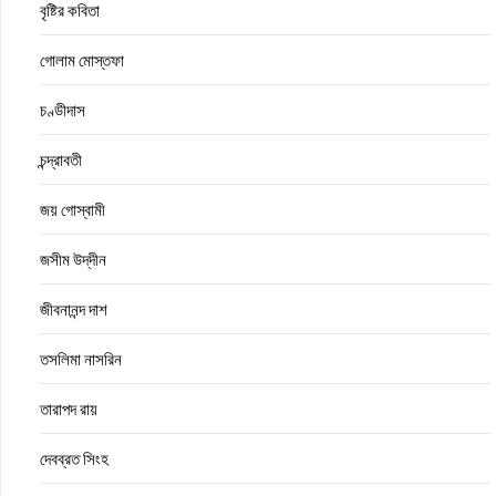
বৃষ্টির কবিতা
গোলাম মোস্তফা
চণ্ডীদাস
চন্দ্রাবতী
জয় গোস্বামী
জসীম উদ্‌দীন
জীবনানন্দ দাশ
তসলিমা নাসরিন
তারাপদ রায়
দেবব্রত সিংহ