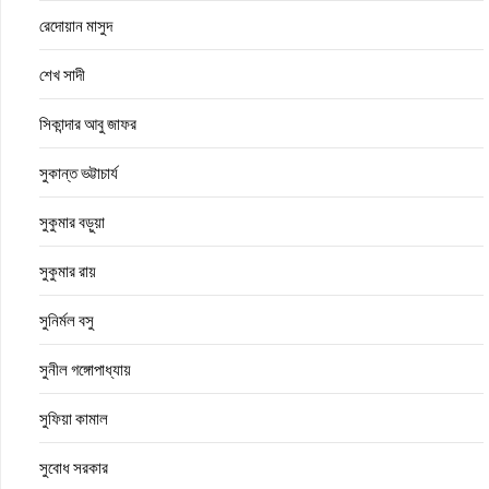
রেদোয়ান মাসুদ
শেখ সাদী
সিকান্দার আবু জাফর
সুকান্ত ভট্টাচার্য
সুকুমার বড়ুয়া
সুকুমার রায়
সুনির্মল বসু
সুনীল গঙ্গোপাধ্যায়
সুফিয়া কামাল
সুবোধ সরকার