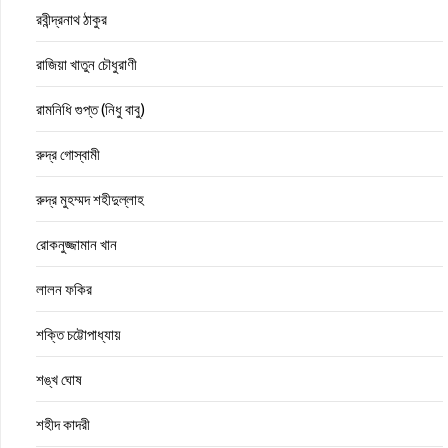
রবীন্দ্রনাথ ঠাকুর
রাজিয়া খাতুন চৌধুরাণী
রামনিধি গুপ্ত (নিধু বাবু)
রুদ্র গোস্বামী
রুদ্র মুহম্মদ শহীদুল্লাহ
রোকনুজ্জামান খান
লালন ফকির
শক্তি চট্টোপাধ্যায়
শঙ্খ ঘোষ
শহীদ কাদরী