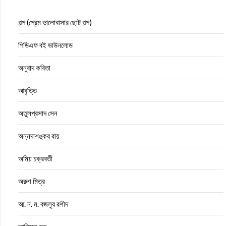
গল্প (প্রেম ভালোবাসার ছোট গল্প)
পিডিএফ বই ডাউনলোড
অনুবাদ কবিতা
আবৃত্তি
অতুলপ্রসাদ সেন
অন্নদাশঙ্কর রায়
অমিয় চক্রবর্তী
অরুণ মিত্র
আ. ন. ম. বজলুর রশীদ