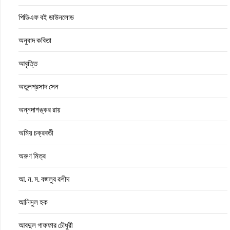
পিডিএফ বই ডাউনলোড
অনুবাদ কবিতা
আবৃত্তি
অতুলপ্রসাদ সেন
অন্নদাশঙ্কর রায়
অমিয় চক্রবর্তী
অরুণ মিত্র
আ. ন. ম. বজলুর রশীদ
আনিসুল হক
আবদুল গাফফার চৌধুরী