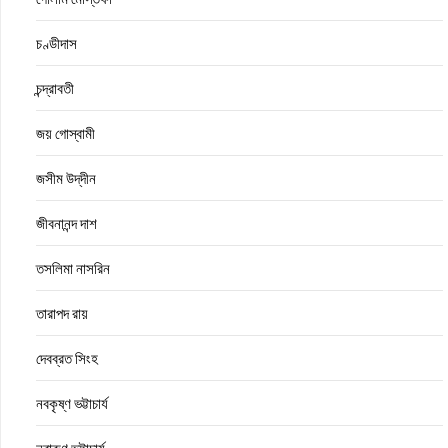
চণ্ডীদাস
চন্দ্রাবতী
জয় গোস্বামী
জসীম উদ্‌দীন
জীবনানন্দ দাশ
তসলিমা নাসরিন
তারাপদ রায়
দেবব্রত সিংহ
নবকৃষ্ণ ভট্টাচার্য