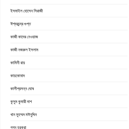
ইসমাইল হোসেন সিরাজী
ঈশ্বরচন্দ্র গুপ্ত
কাজী কাদের নেওয়াজ
কাজী নজরুল ইসলাম
কামিনী রায়
কায়কোবাদ
কালীপ্রসন্ন ঘোষ
কুসুম কুমারী দাশ
খান মুহম্মদ মঈনুদ্দিন
গগন হরকরা