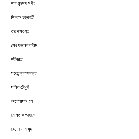
শাহ মুহম্মদ সগীর
শিবরাম চক্রবর্তী
শুভ দাশগুপ্ত
শেখ ফজলল করীম
শ্রীজাত
সত্যেন্দ্রনাথ দত্ত
সলিল চৌধুরী
ভালোবাসার গল্প
মোশতাক আহমেদ
রেদোয়ান মাসুদ