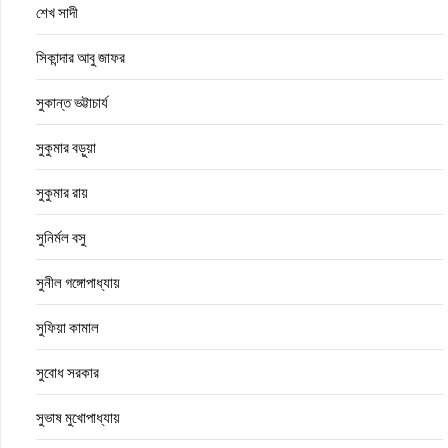
শেখ সাদী
সিকান্দার আবু জাফর
সুকান্ত ভট্টাচার্য
সুকুমার বড়ুয়া
সুকুমার রায়
সুনির্মল বসু
সুনীল গঙ্গোপাধ্যায়
সুফিয়া কামাল
সুবোধ সরকার
সুভাষ মুখোপাধ্যায়