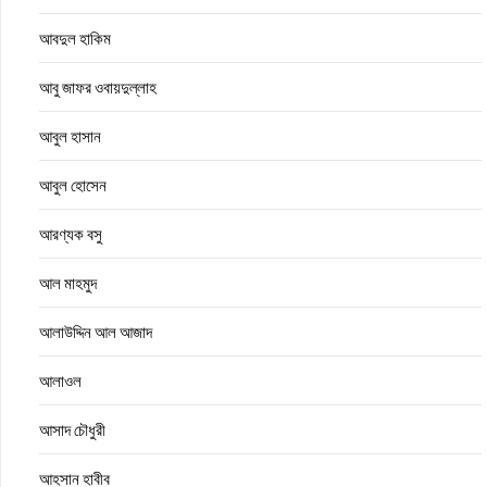
আবদুল হাকিম
আবু জাফর ওবায়দুল্লাহ
আবুল হাসান
আবুল হোসেন
আরণ্যক বসু
আল মাহমুদ
আলাউদ্দিন আল আজাদ
আলাওল
আসাদ চৌধুরী
আহসান হাবীব