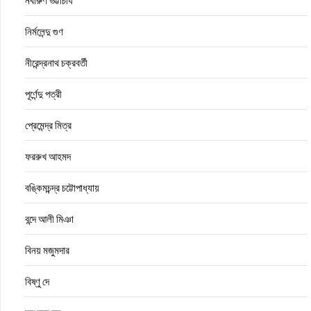
নবারুণ ভট্টাচার্য
নির্মলেন্দু গুণ
নীরেন্দ্রনাথ চক্রবর্তী
পূর্ণেন্দু পত্রী
প্রেমেন্দ্র মিত্র
ফররুখ আহমদ
বঙ্কিমচন্দ্র চট্টোপাধ্যায়
বন্দে আলী মিঞা
বিনয় মজুমদার
বিষ্ণু দে