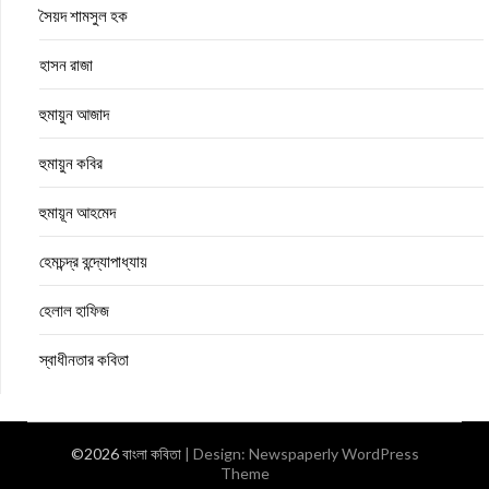
সৈয়দ শামসুল হক
হাসন রাজা
হুমায়ুন আজাদ
হুমায়ুন কবির
হুমায়ূন আহমেদ
হেমচন্দ্র বন্দ্যোপাধ্যায়
হেলাল হাফিজ
স্বাধীনতার কবিতা
©2026 বাংলা কবিতা
| Design:
Newspaperly WordPress
Theme