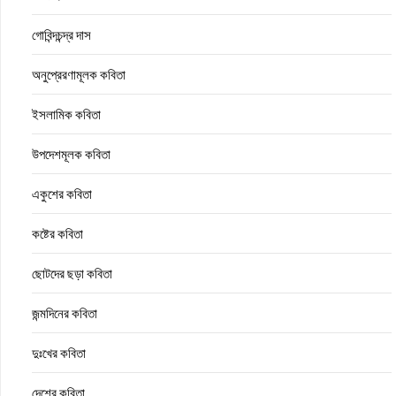
গোবিন্দচন্দ্র দাস
অনুপ্রেরণামূলক কবিতা
ইসলামিক কবিতা
উপদেশমূলক কবিতা
একুশের কবিতা
কষ্টের কবিতা
ছোটদের ছড়া কবিতা
জন্মদিনের কবিতা
দুঃখের কবিতা
দেশের কবিতা