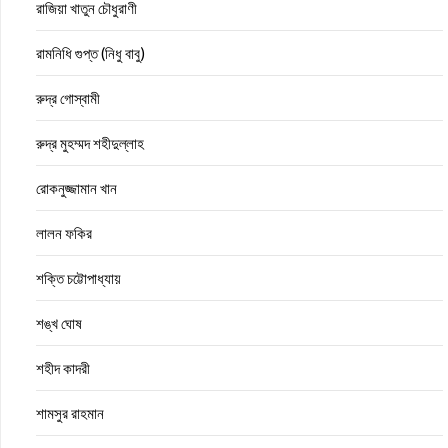
রাজিয়া খাতুন চৌধুরাণী
রামনিধি গুপ্ত (নিধু বাবু)
রুদ্র গোস্বামী
রুদ্র মুহম্মদ শহীদুল্লাহ
রোকনুজ্জামান খান
লালন ফকির
শক্তি চট্টোপাধ্যায়
শঙ্খ ঘোষ
শহীদ কাদরী
শামসুর রাহমান