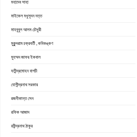
মহাদেব সাহা
মাইকেল মধুসূদন দত্ত
মাহবুবুল আলম চৌধুরী
মুকুন্দরাম চক্রবর্তী , কবিকঙ্কণ
মুহম্মদ জাফর ইকবাল
যতীন্দ্রমোহন বাগচী
যোগীন্দ্রনাথ সরকার
রজনীকান্ত সেন
রফিক আজাদ
রবীন্দ্রনাথ ঠাকুর