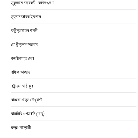
মুকুন্দরাম চক্রবর্তী , কবিকঙ্কণ
মুহম্মদ জাফর ইকবাল
যতীন্দ্রমোহন বাগচী
যোগীন্দ্রনাথ সরকার
রজনীকান্ত সেন
রফিক আজাদ
রবীন্দ্রনাথ ঠাকুর
রাজিয়া খাতুন চৌধুরাণী
রামনিধি গুপ্ত (নিধু বাবু)
রুদ্র গোস্বামী