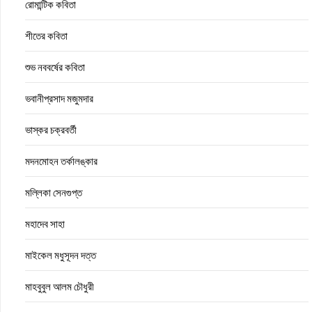
রোমান্টিক কবিতা
শীতের কবিতা
শুভ নববর্ষের কবিতা
ভবানীপ্রসাদ মজুমদার
ভাস্কর চক্রবর্তী
মদনমোহন তর্কালঙ্কার
মল্লিকা সেনগুপ্ত
মহাদেব সাহা
মাইকেল মধুসূদন দত্ত
মাহবুবুল আলম চৌধুরী