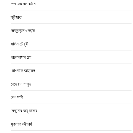
শেখ ফজলল করীম
শ্রীজাত
সত্যেন্দ্রনাথ দত্ত
সলিল চৌধুরী
ভালোবাসার গল্প
মোশতাক আহমেদ
রেদোয়ান মাসুদ
শেখ সাদী
সিকান্দার আবু জাফর
সুকান্ত ভট্টাচার্য