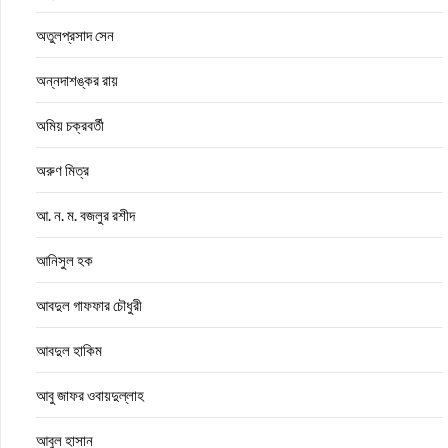
অতুলপ্রসাদ সেন
অন্নদাশঙ্কর রায়
অমিয় চক্রবর্তী
অরুণ মিত্র
আ. ন. ম. বজলুর রশীদ
আনিসুল হক
আবদুল গাফফার চৌধুরী
আবদুল হাকিম
আবু জাফর ওবায়দুল্লাহ
আবুল হাসান