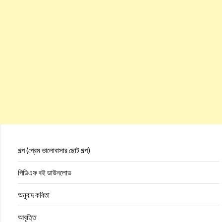
গল্প (প্রেম ভালোবাসার ছোট গল্প)
পিডিএফ বই ডাউনলোড
অনুবাদ কবিতা
আবৃত্তি