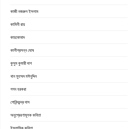
কাজী নজরুল ইসলাম
কামিনী রায়
কায়কোবাদ
কালীপ্রসন্ন ঘোষ
কুসুম কুমারী দাশ
খান মুহম্মদ মঈনুদ্দিন
গগন হরকরা
গোবিন্দচন্দ্র দাস
অনুপ্রেরণামূলক কবিতা
ইসলামিক কবিতা