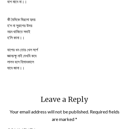
বাগ মানে না।।
কী বৈদিকে ঘিরলো হৃদয়
হ’ল না সুরাগের উদয়
নয়ন থাকিতে সদাই
হ’লি কানা।।
বাপের ধন তোর খেল সর্পে
জ্ঞানচক্ষু নাই দেখবি কবে
লালন বলে হিসাবকালে
যাবে জানা।।
Leave a Reply
Your email address will not be published.
Required fields
are marked
*