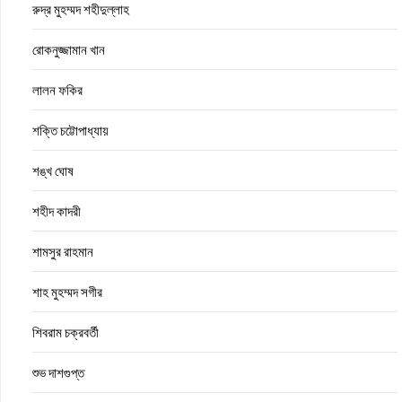
রুদ্র মুহম্মদ শহীদুল্লাহ
রোকনুজ্জামান খান
লালন ফকির
শক্তি চট্টোপাধ্যায়
শঙ্খ ঘোষ
শহীদ কাদরী
শামসুর রাহমান
শাহ মুহম্মদ সগীর
শিবরাম চক্রবর্তী
শুভ দাশগুপ্ত