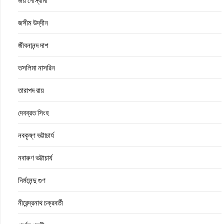
জয় গোস্বামী
জসীম উদ্‌দীন
জীবনানন্দ দাশ
তসলিমা নাসরিন
তারাপদ রায়
দেবব্রত সিংহ
নবকৃষ্ণ ভট্টাচার্য
নবারুণ ভট্টাচার্য
নির্মলেন্দু গুণ
নীরেন্দ্রনাথ চক্রবর্তী