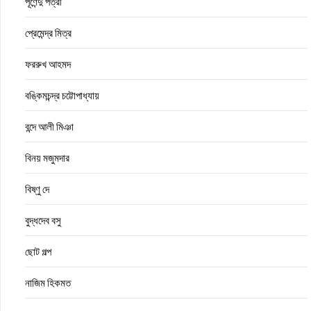
পূর্ণেন্দু পত্রী
প্রেমেন্দ্র মিত্র
ফররুখ আহমদ
বঙ্কিমচন্দ্র চট্টোপাধ্যায়
বন্দে আলী মিঞা
বিনয় মজুমদার
বিষ্ণু দে
বুদ্ধদেব বসু
ছোট গল্প
নাজিম হিকমত