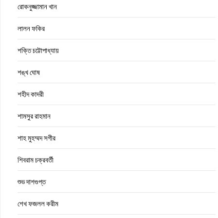
রোকনুজ্জামান খান
লালন ফকির
শক্তি চট্টোপাধ্যায়
শঙ্খ ঘোষ
শহীদ কাদরী
শামসুর রাহমান
শাহ মুহম্মদ সগীর
শিবরাম চক্রবর্তী
শুভ দাশগুপ্ত
শেখ ফজলল করীম