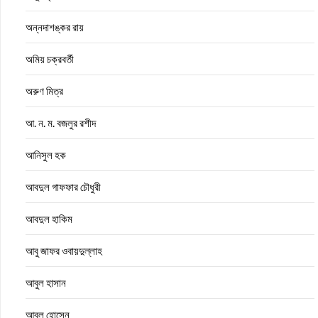
অন্নদাশঙ্কর রায়
অমিয় চক্রবর্তী
অরুণ মিত্র
আ. ন. ম. বজলুর রশীদ
আনিসুল হক
আবদুল গাফফার চৌধুরী
আবদুল হাকিম
আবু জাফর ওবায়দুল্লাহ
আবুল হাসান
আবুল হোসেন