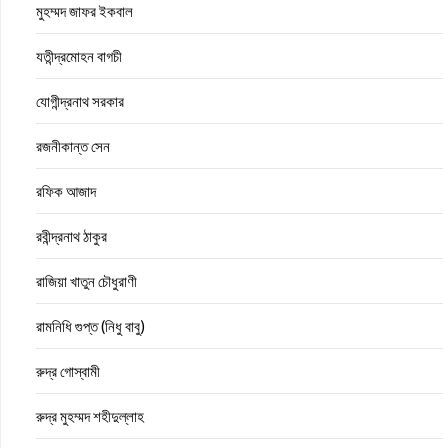
মুহম্মদ জাফর ইকবাল
যতীন্দ্রমোহন বাগচী
যোগীন্দ্রনাথ সরকার
রজনীকান্ত সেন
রফিক আজাদ
রবীন্দ্রনাথ ঠাকুর
রাজিয়া খাতুন চৌধুরাণী
রামনিধি গুপ্ত (নিধু বাবু)
রুদ্র গোস্বামী
রুদ্র মুহম্মদ শহীদুল্লাহ