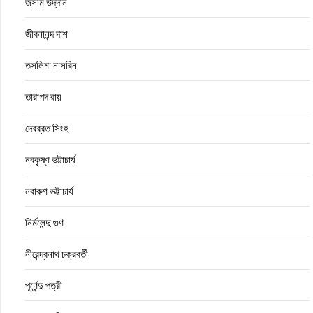
জসীম উদ্‌দীন
জীবনানন্দ দাশ
তসলিমা নাসরিন
তারাপদ রায়
দেবব্রত সিংহ
নবকৃষ্ণ ভট্টাচার্য
নবারুণ ভট্টাচার্য
নির্মলেন্দু গুণ
নীরেন্দ্রনাথ চক্রবর্তী
পূর্ণেন্দু পত্রী