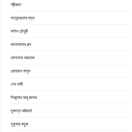
শ্রীজাত
সত্যেন্দ্রনাথ দত্ত
সলিল চৌধুরী
ভালোবাসার গল্প
মোশতাক আহমেদ
রেদোয়ান মাসুদ
শেখ সাদী
সিকান্দার আবু জাফর
সুকান্ত ভট্টাচার্য
সুকুমার বড়ুয়া