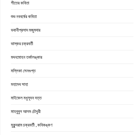
শীতের কবিতা
শুভ নববর্ষের কবিতা
ভবানীপ্রসাদ মজুমদার
ভাস্কর চক্রবর্তী
মদনমোহন তর্কালঙ্কার
মল্লিকা সেনগুপ্ত
মহাদেব সাহা
মাইকেল মধুসূদন দত্ত
মাহবুবুল আলম চৌধুরী
মুকুন্দরাম চক্রবর্তী , কবিকঙ্কণ