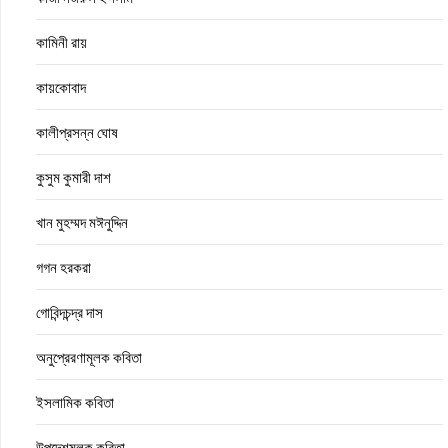
কামিনী রায়
কায়কোবাদ
কালীপ্রসন্ন ঘোষ
কুসুম কুমারী দাশ
খান মুহম্মদ মঈনুদ্দিন
গগন হরকরা
গোবিন্দচন্দ্র দাস
অনুপ্রেরণামূলক কবিতা
ইসলামিক কবিতা
উপদেশমূলক কবিতা