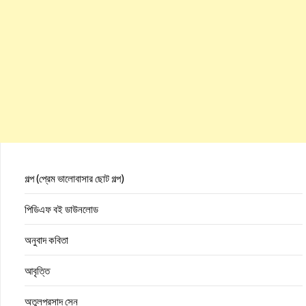
গল্প (প্রেম ভালোবাসার ছোট গল্প)
পিডিএফ বই ডাউনলোড
অনুবাদ কবিতা
আবৃত্তি
অতুলপ্রসাদ সেন