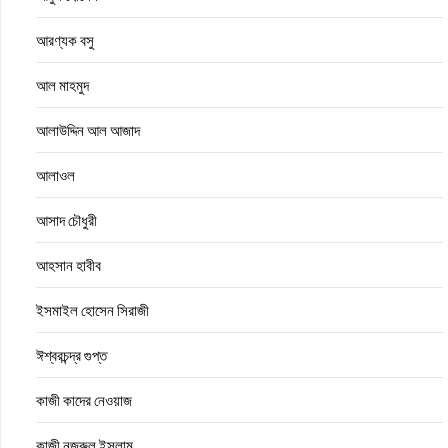
আরণ্যক বসু
আল মাহমুদ
আলাউদ্দিন আল আজাদ
আলাওল
আসাদ চৌধুরী
আহসান হাবীব
ইসমাইল হোসেন সিরাজী
ঈশ্বরচন্দ্র গুপ্ত
কাজী কাদের নেওয়াজ
কাজী নজরুল ইসলাম