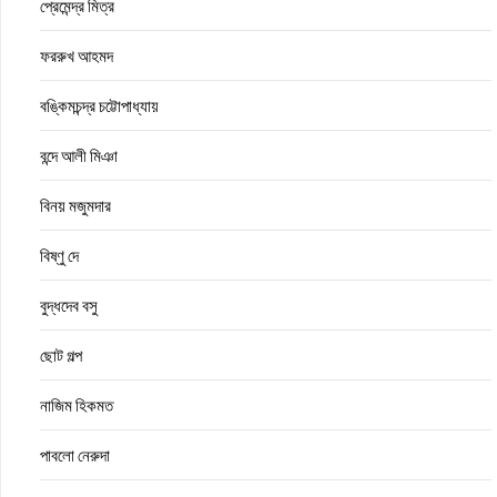
প্রেমেন্দ্র মিত্র
ফররুখ আহমদ
বঙ্কিমচন্দ্র চট্টোপাধ্যায়
বন্দে আলী মিঞা
বিনয় মজুমদার
বিষ্ণু দে
বুদ্ধদেব বসু
ছোট গল্প
নাজিম হিকমত
পাবলো নেরুদা