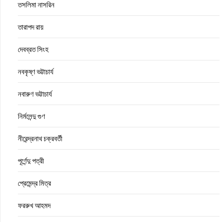
তসলিমা নাসরিন
তারাপদ রায়
দেবব্রত সিংহ
নবকৃষ্ণ ভট্টাচার্য
নবারুণ ভট্টাচার্য
নির্মলেন্দু গুণ
নীরেন্দ্রনাথ চক্রবর্তী
পূর্ণেন্দু পত্রী
প্রেমেন্দ্র মিত্র
ফররুখ আহমদ