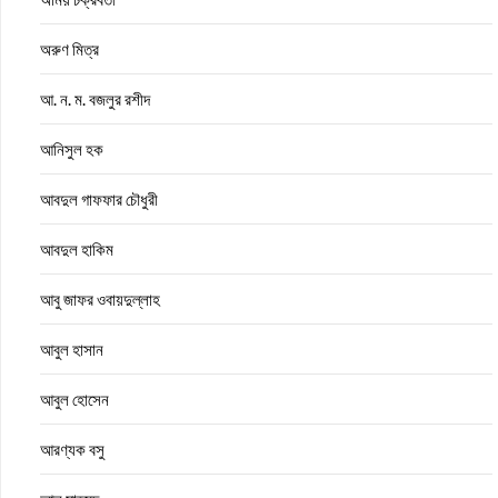
অরুণ মিত্র
আ. ন. ম. বজলুর রশীদ
আনিসুল হক
আবদুল গাফফার চৌধুরী
আবদুল হাকিম
আবু জাফর ওবায়দুল্লাহ
আবুল হাসান
আবুল হোসেন
আরণ্যক বসু