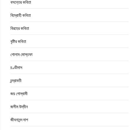
বসন্তের কবিতা
বিদ্রোহী কবিতা
বিরহের কবিতা
বৃষ্টির কবিতা
গোলাম মোস্তফা
চণ্ডীদাস
চন্দ্রাবতী
জয় গোস্বামী
জসীম উদ্‌দীন
জীবনানন্দ দাশ