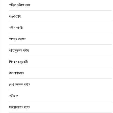
শক্তি চট্টোপাধ্যায়
শঙ্খ ঘোষ
শহীদ কাদরী
শামসুর রাহমান
শাহ মুহম্মদ সগীর
শিবরাম চক্রবর্তী
শুভ দাশগুপ্ত
শেখ ফজলল করীম
শ্রীজাত
সত্যেন্দ্রনাথ দত্ত