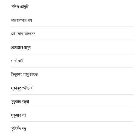
সলিল চৌধুরী
ভালোবাসার গল্প
মোশতাক আহমেদ
রেদোয়ান মাসুদ
শেখ সাদী
সিকান্দার আবু জাফর
সুকান্ত ভট্টাচার্য
সুকুমার বড়ুয়া
সুকুমার রায়
সুনির্মল বসু