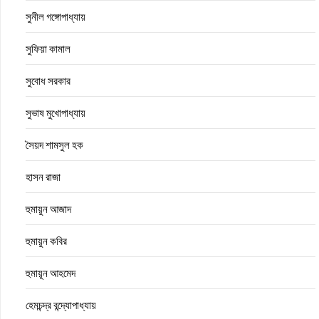
সুনীল গঙ্গোপাধ্যায়
সুফিয়া কামাল
সুবোধ সরকার
সুভাষ মুখোপাধ্যায়
সৈয়দ শামসুল হক
হাসন রাজা
হুমায়ুন আজাদ
হুমায়ুন কবির
হুমায়ূন আহমেদ
হেমচন্দ্র বন্দ্যোপাধ্যায়