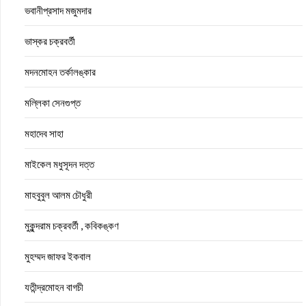
ভবানীপ্রসাদ মজুমদার
ভাস্কর চক্রবর্তী
মদনমোহন তর্কালঙ্কার
মল্লিকা সেনগুপ্ত
মহাদেব সাহা
মাইকেল মধুসূদন দত্ত
মাহবুবুল আলম চৌধুরী
মুকুন্দরাম চক্রবর্তী , কবিকঙ্কণ
মুহম্মদ জাফর ইকবাল
যতীন্দ্রমোহন বাগচী