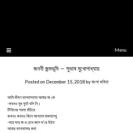
Menu
জননী জন্মভূমি – সুভাষ মুখোপাধ্যায়
Posted on
December 15, 2018
by
বাংলা কবিতা
আমি ভীষণ ভালবাসতাম আমার মা-কে
-কখনও মুখ ফুটে বলি নি।
টিফিনের পয়সা বাঁচিয়ে
কখনও কখনও কিনে আনতাম কমলালেবু
-শুয়ে শুয়ে মা-র চোখ জলে ভ’রে উঠত
আমার ভালাবাসার কথা