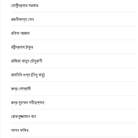
যোগীন্দ্রনাথ সরকার
রজনীকান্ত সেন
রফিক আজাদ
রবীন্দ্রনাথ ঠাকুর
রাজিয়া খাতুন চৌধুরাণী
রামনিধি গুপ্ত (নিধু বাবু)
রুদ্র গোস্বামী
রুদ্র মুহম্মদ শহীদুল্লাহ
রোকনুজ্জামান খান
লালন ফকির