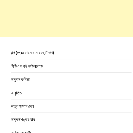
গল্প (প্রেম ভালোবাসার ছোট গল্প)
পিডিএফ বই ডাউনলোড
অনুবাদ কবিতা
আবৃত্তি
অতুলপ্রসাদ সেন
অন্নদাশঙ্কর রায়
অমিয় চক্রবর্তী