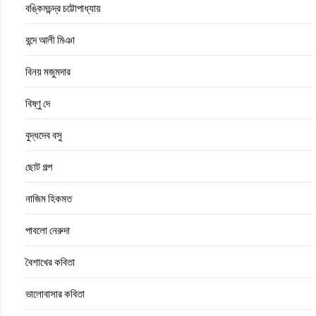
বঙ্কিমচন্দ্র চট্টোপাধ্যায়
বন্দে আলী মিঞা
বিনয় মজুমদার
বিষ্ণু দে
বুদ্ধদেব বসু
ছোট গল্প
নাজিম হিকমত
পাবলো নেরুদা
বৈশাখের কবিতা
ভালোবাসার কবিতা