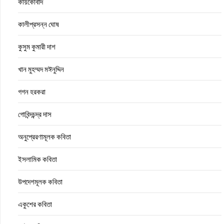
কায়কোবাদ
কালীপ্রসন্ন ঘোষ
কুসুম কুমারী দাশ
খান মুহম্মদ মঈনুদ্দিন
গগন হরকরা
গোবিন্দচন্দ্র দাস
অনুপ্রেরণামূলক কবিতা
ইসলামিক কবিতা
উপদেশমূলক কবিতা
একুশের কবিতা