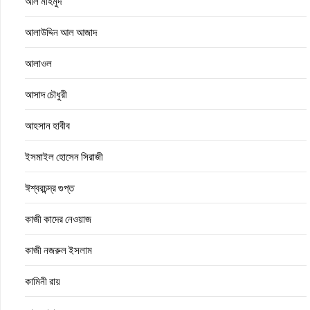
আল মাহমুদ
আলাউদ্দিন আল আজাদ
আলাওল
আসাদ চৌধুরী
আহসান হাবীব
ইসমাইল হোসেন সিরাজী
ঈশ্বরচন্দ্র গুপ্ত
কাজী কাদের নেওয়াজ
কাজী নজরুল ইসলাম
কামিনী রায়