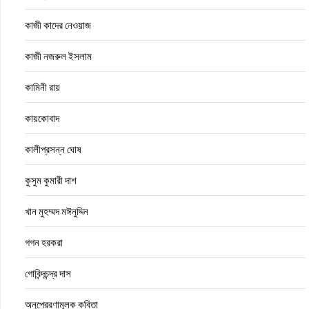
কাজী কাদের নেওয়াজ
কাজী নজরুল ইসলাম
কামিনী রায়
কায়কোবাদ
কালীপ্রসন্ন ঘোষ
কুসুম কুমারী দাশ
খান মুহম্মদ মঈনুদ্দিন
গগন হরকরা
গোবিন্দচন্দ্র দাস
অনুপ্রেরণামূলক কবিতা