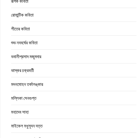
রূপক কবিতা
রোমান্টিক কবিতা
শীতের কবিতা
শুভ নববর্ষের কবিতা
ভবানীপ্রসাদ মজুমদার
ভাস্কর চক্রবর্তী
মদনমোহন তর্কালঙ্কার
মল্লিকা সেনগুপ্ত
মহাদেব সাহা
মাইকেল মধুসূদন দত্ত