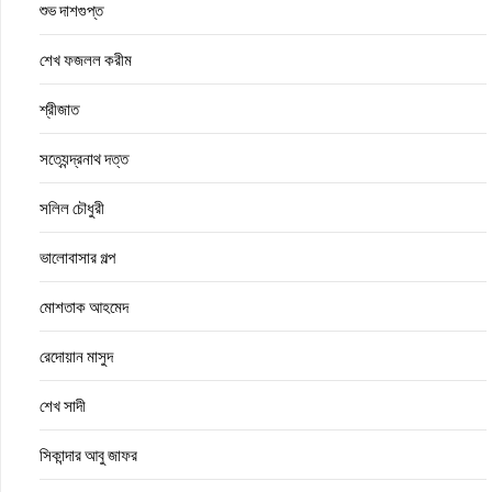
শুভ দাশগুপ্ত
শেখ ফজলল করীম
শ্রীজাত
সত্যেন্দ্রনাথ দত্ত
সলিল চৌধুরী
ভালোবাসার গল্প
মোশতাক আহমেদ
রেদোয়ান মাসুদ
শেখ সাদী
সিকান্দার আবু জাফর