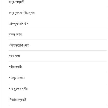
রুদ্র গোস্বামী
রুদ্র মুহম্মদ শহীদুল্লাহ
রোকনুজ্জামান খান
লালন ফকির
শক্তি চট্টোপাধ্যায়
শঙ্খ ঘোষ
শহীদ কাদরী
শামসুর রাহমান
শাহ মুহম্মদ সগীর
শিবরাম চক্রবর্তী