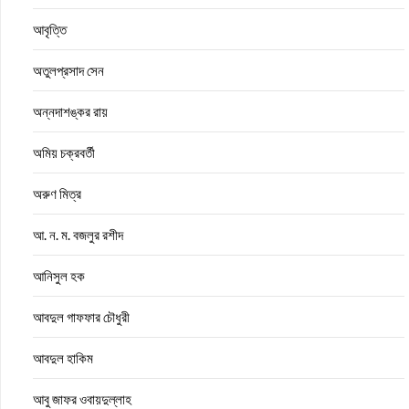
আবৃত্তি
অতুলপ্রসাদ সেন
অন্নদাশঙ্কর রায়
অমিয় চক্রবর্তী
অরুণ মিত্র
আ. ন. ম. বজলুর রশীদ
আনিসুল হক
আবদুল গাফফার চৌধুরী
আবদুল হাকিম
আবু জাফর ওবায়দুল্লাহ