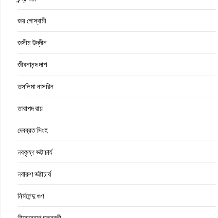
জয় গোস্বামী
জসীম উদ্‌দীন
জীবনানন্দ দাশ
তসলিমা নাসরিন
তারাপদ রায়
দেবব্রত সিংহ
নবকৃষ্ণ ভট্টাচার্য
নবারুণ ভট্টাচার্য
নির্মলেন্দু গুণ
নীরেন্দ্রনাথ চক্রবর্তী