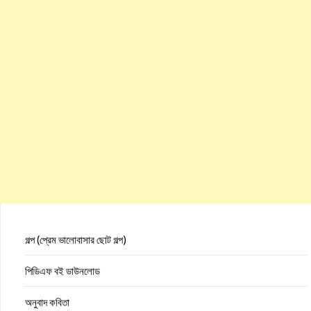
গল্প (প্রেম ভালোবাসার ছোট গল্প)
পিডিএফ বই ডাউনলোড
অনুবাদ কবিতা