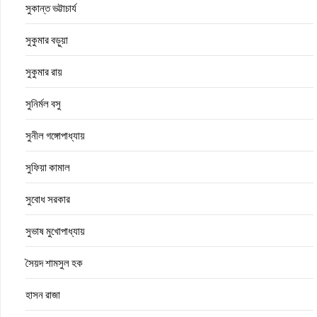
সুকান্ত ভট্টাচার্য
সুকুমার বড়ুয়া
সুকুমার রায়
সুনির্মল বসু
সুনীল গঙ্গোপাধ্যায়
সুফিয়া কামাল
সুবোধ সরকার
সুভাষ মুখোপাধ্যায়
সৈয়দ শামসুল হক
হাসন রাজা