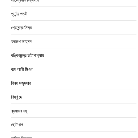
পূর্ণেন্দু পত্রী
প্রেমেন্দ্র মিত্র
ফররুখ আহমদ
বঙ্কিমচন্দ্র চট্টোপাধ্যায়
বন্দে আলী মিঞা
বিনয় মজুমদার
বিষ্ণু দে
বুদ্ধদেব বসু
ছোট গল্প