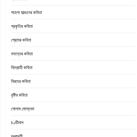
পহেলা ফাল্গুনের কবিতা
প্রকৃতির কবিতা
প্রেমের কবিতা
বসন্তের কবিতা
বিদ্রোহী কবিতা
বিরহের কবিতা
বৃষ্টির কবিতা
গোলাম মোস্তফা
চণ্ডীদাস
চন্দ্রাবতী