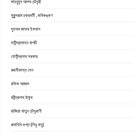
মাহবুবুল আলম চৌধুরী
মুকুন্দরাম চক্রবর্তী , কবিকঙ্কণ
মুহম্মদ জাফর ইকবাল
যতীন্দ্রমোহন বাগচী
যোগীন্দ্রনাথ সরকার
রজনীকান্ত সেন
রফিক আজাদ
রবীন্দ্রনাথ ঠাকুর
রাজিয়া খাতুন চৌধুরাণী
রামনিধি গুপ্ত (নিধু বাবু)