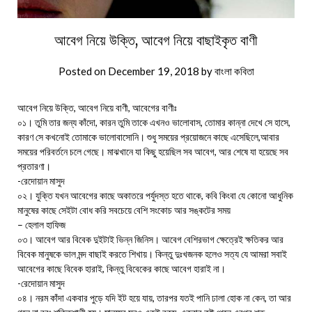
আবেগ নিয়ে উক্তি, আবেগ নিয়ে বাছাইকৃত বাণী
Posted on
December 19, 2018
by
বাংলা কবিতা
আবেগ নিয়ে উক্তি, আবেগ নিয়ে বাণী, আবেগের বাণীঃ
০১। তুমি তার জন্য কাঁদো, কারন তুমি তাকে এখনও ভালোবাস, তোমার কান্না দেখে সে হাসে,
কারণ সে কখনোই তোমাকে ভালোবাসোনি। শুধু সময়ের প্রয়োজনে কাছে এসেছিলে,আবার
সময়ের পরিবর্তনে চলে গেছে। মাঝখানে যা কিছু হয়েছিল সব আবেগ, আর শেষে যা হয়েছে সব
প্রতারণা।
-রেদোয়ান মাসুদ
০২। যুক্তি যখন আবেগের কাছে অকাতরে পর্যুদস্ত হতে থাকে, কবি কিংবা যে কোনো আধুনিক
মানুষের কাছে সেইটা বোধ করি সবচেয়ে বেশি সংকোচ আর সঙ্কটের সময়
– হেলাল হাফিজ
০৩। আবেগ আর বিবেক দুইটাই ভিন্ন জিনিস। আবেগ বেশিরভাগ ক্ষেত্রেই ক্ষতিকর আর
বিবেক মানুষকে ভাল মন্দ বাছাই করতে শিখায়। কিন্তু দুঃখজনক হলেও সত্য যে আমরা সবাই
আবেগের কাছে বিবেক হারাই, কিন্তু বিবেকের কাছে আবেগ হারাই না।
-রেদোয়ান মাসুদ
০৪। নরম কাঁদা একবার পুড়ে যদি ইট হয়ে যায়, তারপর যতই পানি ঢালা হোক না কেন, তা আর