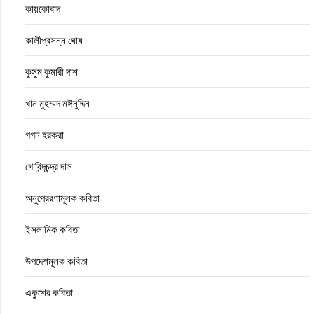
কায়কোবাদ
কালীপ্রসন্ন ঘোষ
কুসুম কুমারী দাশ
খান মুহম্মদ মঈনুদ্দিন
গগন হরকরা
গোবিন্দচন্দ্র দাস
অনুপ্রেরণামূলক কবিতা
ইসলামিক কবিতা
উপদেশমূলক কবিতা
একুশের কবিতা