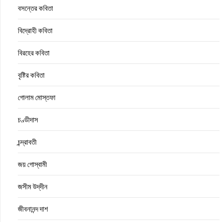
বসন্তের কবিতা
বিদ্রোহী কবিতা
বিরহের কবিতা
বৃষ্টির কবিতা
গোলাম মোস্তফা
চণ্ডীদাস
চন্দ্রাবতী
জয় গোস্বামী
জসীম উদ্‌দীন
জীবনানন্দ দাশ