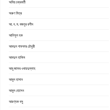
অমিয় চক্রবর্তী
অরুণ মিত্র
আ. ন. ম. বজলুর রশীদ
আনিসুল হক
আবদুল গাফফার চৌধুরী
আবদুল হাকিম
আবু জাফর ওবায়দুল্লাহ
আবুল হাসান
আবুল হোসেন
আরণ্যক বসু