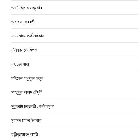
ভবানীপ্রসাদ মজুমদার
ভাস্কর চক্রবর্তী
মদনমোহন তর্কালঙ্কার
মল্লিকা সেনগুপ্ত
মহাদেব সাহা
মাইকেল মধুসূদন দত্ত
মাহবুবুল আলম চৌধুরী
মুকুন্দরাম চক্রবর্তী , কবিকঙ্কণ
মুহম্মদ জাফর ইকবাল
যতীন্দ্রমোহন বাগচী