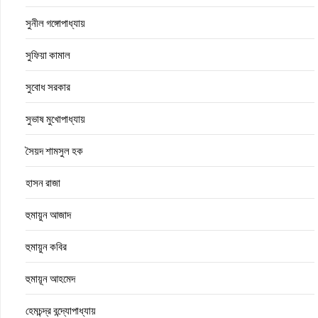
সুনীল গঙ্গোপাধ্যায়
সুফিয়া কামাল
সুবোধ সরকার
সুভাষ মুখোপাধ্যায়
সৈয়দ শামসুল হক
হাসন রাজা
হুমায়ুন আজাদ
হুমায়ুন কবির
হুমায়ূন আহমেদ
হেমচন্দ্র বন্দ্যোপাধ্যায়