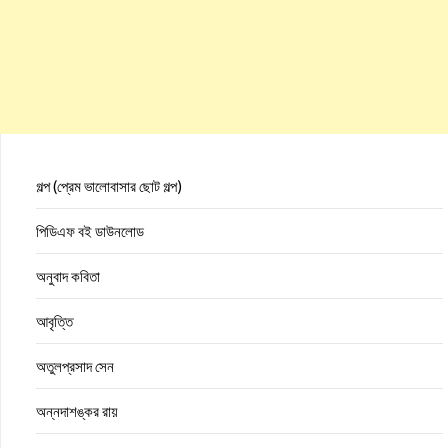
গল্প (প্রেম ভালোবাসার ছোট গল্প)
পিডিএফ বই ডাউনলোড
অনুবাদ কবিতা
আবৃত্তি
অতুলপ্রসাদ সেন
অন্নদাশঙ্কর রায়