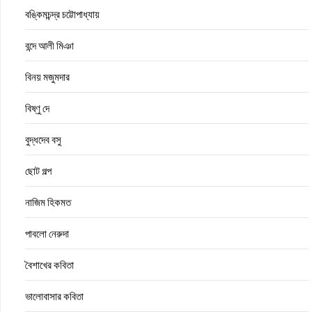
বঙ্কিমচন্দ্র চট্টোপাধ্যায়
বন্দে আলী মিঞা
বিনয় মজুমদার
বিষ্ণু দে
বুদ্ধদেব বসু
ছোট গল্প
নাজিম হিকমত
পাবলো নেরুদা
বৈশাখের কবিতা
ভালোবাসার কবিতা