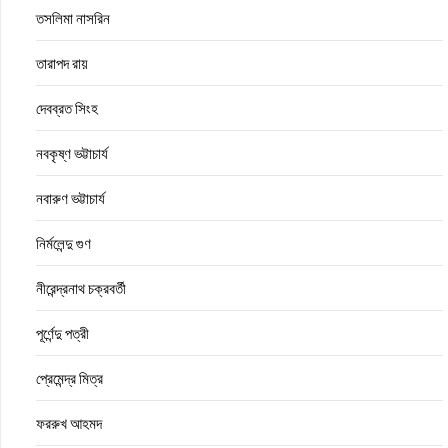
তসলিমা নাসরিন
তারাপদ রায়
দেবব্রত সিংহ
নবকৃষ্ণ ভট্টাচার্য
নবারুণ ভট্টাচার্য
নির্মলেন্দু গুণ
নীরেন্দ্রনাথ চক্রবর্তী
পূর্ণেন্দু পত্রী
প্রেমেন্দ্র মিত্র
ফররুখ আহমদ