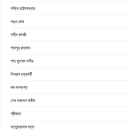
শক্তি চট্টোপাধ্যায়
শঙ্খ ঘোষ
শহীদ কাদরী
শামসুর রাহমান
শাহ মুহম্মদ সগীর
শিবরাম চক্রবর্তী
শুভ দাশগুপ্ত
শেখ ফজলল করীম
শ্রীজাত
সত্যেন্দ্রনাথ দত্ত