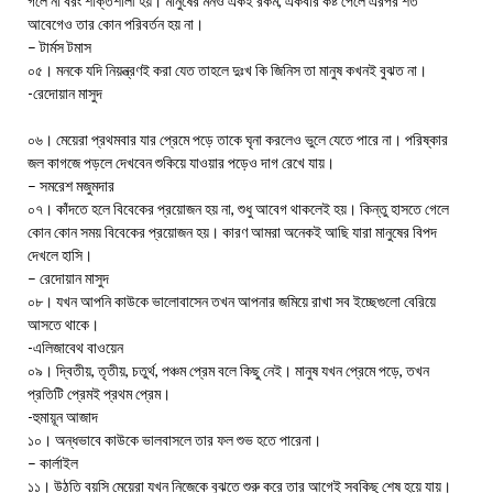
গলে না বরং শক্তিশালী হয়। মানুষের মনও একই রকম, একবার কষ্ট পেলে এরপর শত
আবেগেও তার কোন পরিবর্তন হয় না।
– টার্মস টমাস
০৫। মনকে যদি নিয়ন্ত্রণই করা যেত তাহলে দুঃখ কি জিনিস তা মানুষ কখনই বুঝত না।
-রেদোয়ান মাসুদ
০৬। মেয়েরা প্রথমবার যার প্রেমে পড়ে তাকে ঘৃনা করলেও ভুলে যেতে পারে না। পরিষ্কার
জল কাগজে পড়লে দেখবেন শুকিয়ে যাওয়ার পড়েও দাগ রেখে যায়।
– সমরেশ মজুমদার
০৭। কাঁদতে হলে বিবেকের প্রয়োজন হয় না, শুধু আবেগ থাকলেই হয়। কিন্তু হাসতে গেলে
কোন কোন সময় বিবেকের প্রয়োজন হয়। কারণ আমরা অনেকই আছি যারা মানুষের বিপদ
দেখলে হাসি।
– রেদোয়ান মাসুদ
০৮। যখন আপনি কাউকে ভালোবাসেন তখন আপনার জমিয়ে রাখা সব ইচ্ছেগুলো বেরিয়ে
আসতে থাকে।
-এলিজাবেথ বাওয়েন
০৯। দ্বিতীয়, তৃতীয়, চতুর্থ, পঞ্চম প্রেম বলে কিছু নেই। মানুষ যখন প্রেমে পড়ে, তখন
প্রতিটি প্রেমই প্রথম প্রেম।
-হুমায়ূন আজাদ
১০। অন্ধভাবে কাউকে ভালবাসলে তার ফল শুভ হতে পারেনা।
– কার্লাইল
১১। উঠতি বয়সি মেয়েরা যখন নিজেকে বুঝতে শুরু করে তার আগেই সবকিছু শেষ হয়ে যায়।