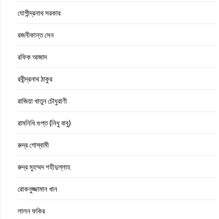
যোগীন্দ্রনাথ সরকার
রজনীকান্ত সেন
রফিক আজাদ
রবীন্দ্রনাথ ঠাকুর
রাজিয়া খাতুন চৌধুরাণী
রামনিধি গুপ্ত (নিধু বাবু)
রুদ্র গোস্বামী
রুদ্র মুহম্মদ শহীদুল্লাহ
রোকনুজ্জামান খান
লালন ফকির