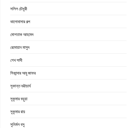
সলিল চৌধুরী
ভালোবাসার গল্প
মোশতাক আহমেদ
রেদোয়ান মাসুদ
শেখ সাদী
সিকান্দার আবু জাফর
সুকান্ত ভট্টাচার্য
সুকুমার বড়ুয়া
সুকুমার রায়
সুনির্মল বসু