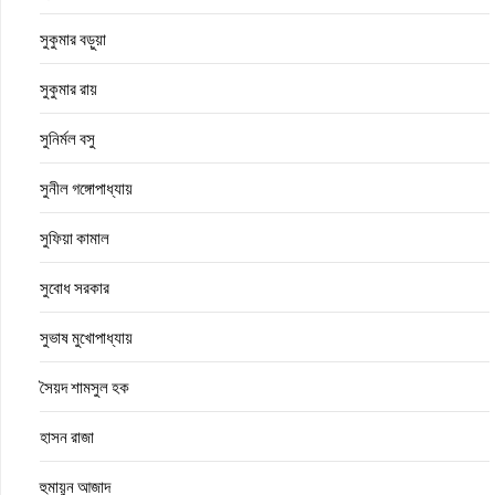
সুকুমার বড়ুয়া
সুকুমার রায়
সুনির্মল বসু
সুনীল গঙ্গোপাধ্যায়
সুফিয়া কামাল
সুবোধ সরকার
সুভাষ মুখোপাধ্যায়
সৈয়দ শামসুল হক
হাসন রাজা
হুমায়ুন আজাদ