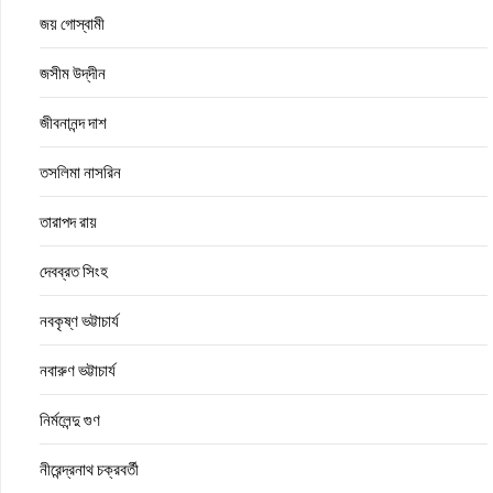
জয় গোস্বামী
জসীম উদ্‌দীন
জীবনানন্দ দাশ
তসলিমা নাসরিন
তারাপদ রায়
দেবব্রত সিংহ
নবকৃষ্ণ ভট্টাচার্য
নবারুণ ভট্টাচার্য
নির্মলেন্দু গুণ
নীরেন্দ্রনাথ চক্রবর্তী