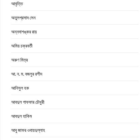
আবৃত্তি
অতুলপ্রসাদ সেন
অন্নদাশঙ্কর রায়
অমিয় চক্রবর্তী
অরুণ মিত্র
আ. ন. ম. বজলুর রশীদ
আনিসুল হক
আবদুল গাফফার চৌধুরী
আবদুল হাকিম
আবু জাফর ওবায়দুল্লাহ