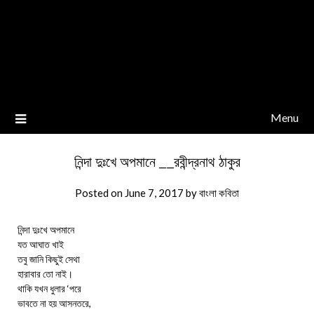
Menu
নিন্দা দুঃখে অপমানে __রবীন্দ্রনাথ ঠাকুর
Posted on
June 7, 2017
by
বাংলা কবিতা
নিন্দা দুঃখে অপমানে
যত আঘাত খাই
তবু জানি কিছুই সেথা
হারাবার তো নাই।
থাকি যখন ধুলার ‘পরে
ভাবতে না হয় আসনতরে,