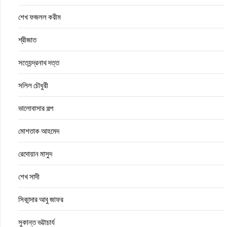
শেখ ফজলল করীম
শ্রীজাত
সত্যেন্দ্রনাথ দত্ত
সলিল চৌধুরী
ভালোবাসার গল্প
মোশতাক আহমেদ
রেদোয়ান মাসুদ
শেখ সাদী
সিকান্দার আবু জাফর
সুকান্ত ভট্টাচার্য