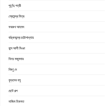
পূর্ণেন্দু পত্রী
প্রেমেন্দ্র মিত্র
ফররুখ আহমদ
বঙ্কিমচন্দ্র চট্টোপাধ্যায়
বন্দে আলী মিঞা
বিনয় মজুমদার
বিষ্ণু দে
বুদ্ধদেব বসু
ছোট গল্প
নাজিম হিকমত