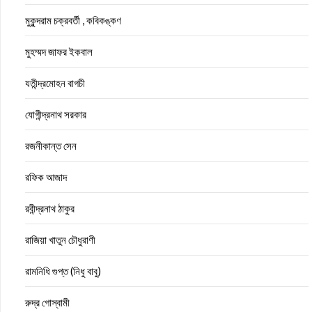
মুকুন্দরাম চক্রবর্তী , কবিকঙ্কণ
মুহম্মদ জাফর ইকবাল
যতীন্দ্রমোহন বাগচী
যোগীন্দ্রনাথ সরকার
রজনীকান্ত সেন
রফিক আজাদ
রবীন্দ্রনাথ ঠাকুর
রাজিয়া খাতুন চৌধুরাণী
রামনিধি গুপ্ত (নিধু বাবু)
রুদ্র গোস্বামী