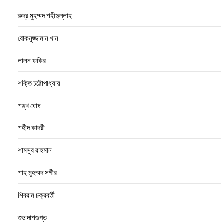
রুদ্র মুহম্মদ শহীদুল্লাহ
রোকনুজ্জামান খান
লালন ফকির
শক্তি চট্টোপাধ্যায়
শঙ্খ ঘোষ
শহীদ কাদরী
শামসুর রাহমান
শাহ মুহম্মদ সগীর
শিবরাম চক্রবর্তী
শুভ দাশগুপ্ত