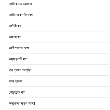
কাজী কাদের নেওয়াজ
কাজী নজরুল ইসলাম
কামিনী রায়
কায়কোবাদ
কালীপ্রসন্ন ঘোষ
কুসুম কুমারী দাশ
খান মুহম্মদ মঈনুদ্দিন
গগন হরকরা
গোবিন্দচন্দ্র দাস
অনুপ্রেরণামূলক কবিতা