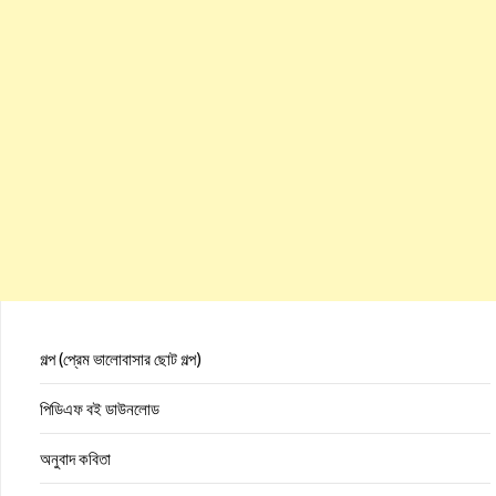
গল্প (প্রেম ভালোবাসার ছোট গল্প)
পিডিএফ বই ডাউনলোড
অনুবাদ কবিতা