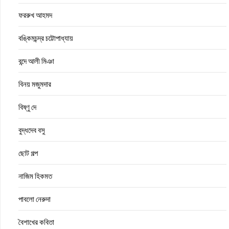
ফররুখ আহমদ
বঙ্কিমচন্দ্র চট্টোপাধ্যায়
বন্দে আলী মিঞা
বিনয় মজুমদার
বিষ্ণু দে
বুদ্ধদেব বসু
ছোট গল্প
নাজিম হিকমত
পাবলো নেরুদা
বৈশাখের কবিতা