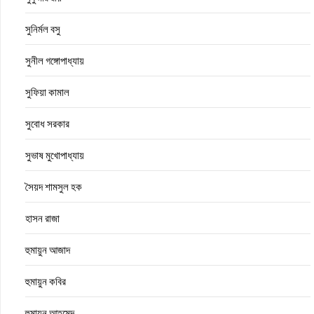
সুনির্মল বসু
সুনীল গঙ্গোপাধ্যায়
সুফিয়া কামাল
সুবোধ সরকার
সুভাষ মুখোপাধ্যায়
সৈয়দ শামসুল হক
হাসন রাজা
হুমায়ুন আজাদ
হুমায়ুন কবির
হুমায়ূন আহমেদ