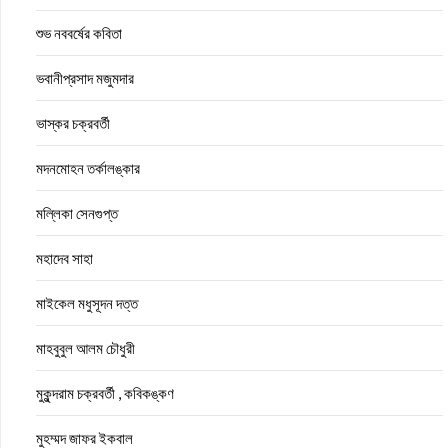
শুভ নববর্ষের কবিতা
ভবানীপ্রসাদ মজুমদার
ভাস্কর চক্রবর্তী
মদনমোহন তর্কালঙ্কার
মল্লিকা সেনগুপ্ত
মহাদেব সাহা
মাইকেল মধুসূদন দত্ত
মাহবুবুল আলম চৌধুরী
মুকুন্দরাম চক্রবর্তী , কবিকঙ্কণ
মুহম্মদ জাফর ইকবাল