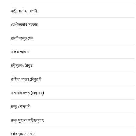
যতীন্দ্রমোহন বাগচী
যোগীন্দ্রনাথ সরকার
রজনীকান্ত সেন
রফিক আজাদ
রবীন্দ্রনাথ ঠাকুর
রাজিয়া খাতুন চৌধুরাণী
রামনিধি গুপ্ত (নিধু বাবু)
রুদ্র গোস্বামী
রুদ্র মুহম্মদ শহীদুল্লাহ
রোকনুজ্জামান খান