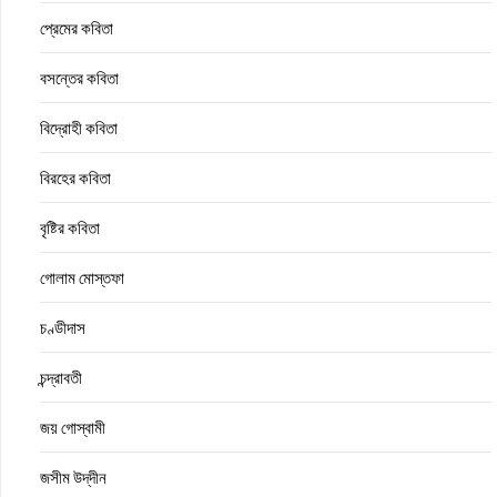
প্রেমের কবিতা
বসন্তের কবিতা
বিদ্রোহী কবিতা
বিরহের কবিতা
বৃষ্টির কবিতা
গোলাম মোস্তফা
চণ্ডীদাস
চন্দ্রাবতী
জয় গোস্বামী
জসীম উদ্‌দীন