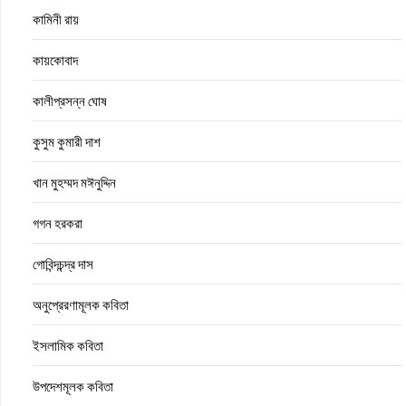
কামিনী রায়
কায়কোবাদ
কালীপ্রসন্ন ঘোষ
কুসুম কুমারী দাশ
খান মুহম্মদ মঈনুদ্দিন
গগন হরকরা
গোবিন্দচন্দ্র দাস
অনুপ্রেরণামূলক কবিতা
ইসলামিক কবিতা
উপদেশমূলক কবিতা