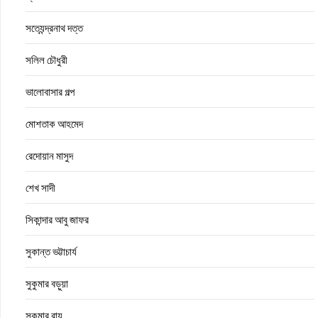
সত্যেন্দ্রনাথ দত্ত
সলিল চৌধুরী
ভালোবাসার গল্প
মোশতাক আহমেদ
রেদোয়ান মাসুদ
শেখ সাদী
সিকান্দার আবু জাফর
সুকান্ত ভট্টাচার্য
সুকুমার বড়ুয়া
সুকুমার রায়