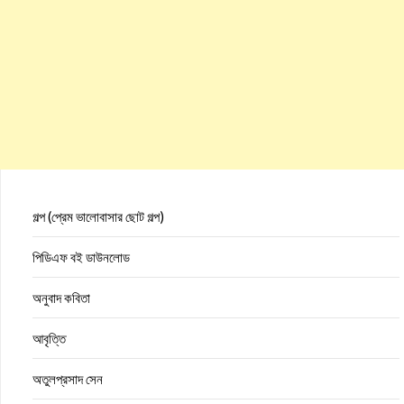
গল্প (প্রেম ভালোবাসার ছোট গল্প)
পিডিএফ বই ডাউনলোড
অনুবাদ কবিতা
আবৃত্তি
অতুলপ্রসাদ সেন