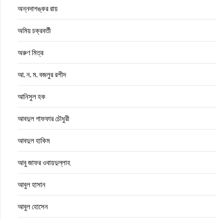
অন্নদাশঙ্কর রায়
অমিয় চক্রবর্তী
অরুণ মিত্র
আ. ন. ম. বজলুর রশীদ
আনিসুল হক
আবদুল গাফফার চৌধুরী
আবদুল হাকিম
আবু জাফর ওবায়দুল্লাহ
আবুল হাসান
আবুল হোসেন