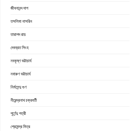
জীবনানন্দ দাশ
তসলিমা নাসরিন
তারাপদ রায়
দেবব্রত সিংহ
নবকৃষ্ণ ভট্টাচার্য
নবারুণ ভট্টাচার্য
নির্মলেন্দু গুণ
নীরেন্দ্রনাথ চক্রবর্তী
পূর্ণেন্দু পত্রী
প্রেমেন্দ্র মিত্র