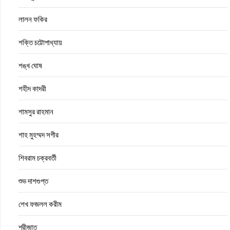
লালন ফকির
শক্তি চট্টোপাধ্যায়
শঙ্খ ঘোষ
শহীদ কাদরী
শামসুর রাহমান
শাহ মুহম্মদ সগীর
শিবরাম চক্রবর্তী
শুভ দাশগুপ্ত
শেখ ফজলল করীম
শ্রীজাত