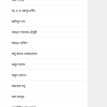
আ. ন. ম. বজলুর রশীদ
আনিসুল হক
আবদুল গাফফার চৌধুরী
আবদুল হাকিম
আবু জাফর ওবায়দুল্লাহ
আবুল হাসান
আবুল হোসেন
আরণ্যক বসু
আল মাহমুদ