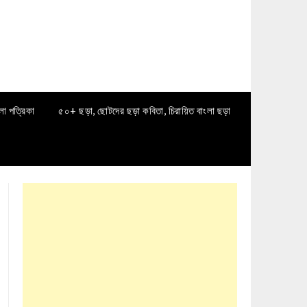
লা পত্রিকা
৫০+ ছড়া, ছোটদের ছড়া কবিতা, চিরায়িত বাংলা ছড়া