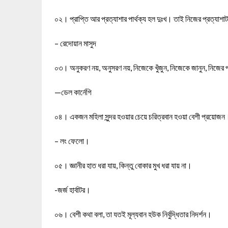
০২। প্রাপ্তি আর প্রত্যাশার পার্থক্য হল দুঃখ। তাই নিজের প্রত্যা
– রেদোয়ান মাসুদ
০৩। অনুকরণ নয়, অনুসরণ নয়, নিজেকে খুঁজুন, নিজেকে জানুন, নিজের
—ডেল কার্নেগি
০৪। একজন মহিলা সুন্দর হওয়ার চেয়ে চরিত্রবান হওয়া বেশী প্রয়োজন
– লং ফেলো।
০৫। জ্ঞানীর হাত ধরা যায়, কিন্তু বোকার মুখ ধরা যায় না।
-জর্জ হার্বাটর।
০৬। বেশী কথা বলা, তা যতই মূল্যবান হউক নির্বুদ্ধিতার নিদর্শন।