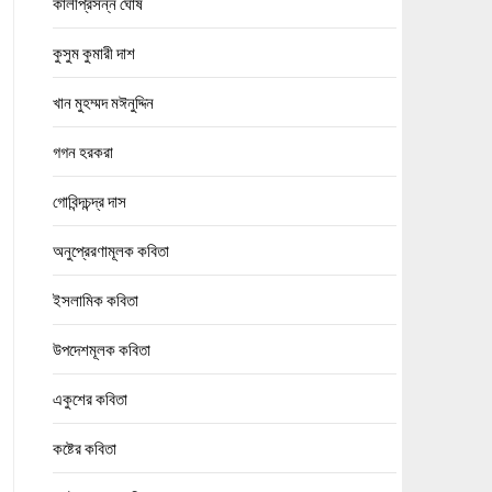
কালীপ্রসন্ন ঘোষ
কুসুম কুমারী দাশ
খান মুহম্মদ মঈনুদ্দিন
গগন হরকরা
গোবিন্দচন্দ্র দাস
অনুপ্রেরণামূলক কবিতা
ইসলামিক কবিতা
উপদেশমূলক কবিতা
একুশের কবিতা
কষ্টের কবিতা