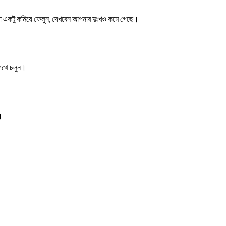
শাটা একটু কমিয়ে ফেলুন, দেখবেন আপনার দুঃখও কমে গেছে।
 পথে চলুন।
।