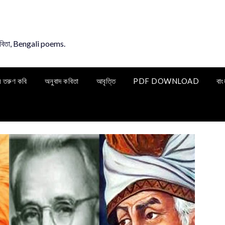
কবিতা, Bengali poems.
ি তরুণ কবি
অনুবাদ কবিতা
আবৃত্তি
PDF DOWNLOAD
বাং