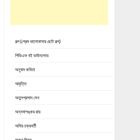
গল্প (প্রেম ভালোবাসার ছোট গল্প)
পিডিএফ বই ডাউনলোড
অনুবাদ কবিতা
আবৃত্তি
অতুলপ্রসাদ সেন
অন্নদাশঙ্কর রায়
অমিয় চক্রবর্তী
অরুণ মিত্র