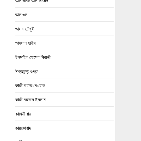
আলাউদ্দিন আল আজাদ
আলাওল
আসাদ চৌধুরী
আহসান হাবীব
ইসমাইল হোসেন সিরাজী
ঈশ্বরচন্দ্র গুপ্ত
কাজী কাদের নেওয়াজ
কাজী নজরুল ইসলাম
কামিনী রায়
কায়কোবাদ