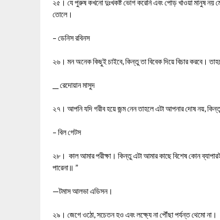
২৫। যে পুরুষ কখনো দুঃখকষ্ট ভোগ করেনি এবং পোড় খাওয়া মানুষ নয় মে
তোলে।
– ডেনিস রবিনস
২৬। মন অনেক কিছুই চাইবে, কিন্তু তা বিবেক দিয়ে বিচার করবে। ত
__ রেদোয়ান মাসুদ
২৭। আপনি যদি গরীব হয়ে জন্ম নেন তাহলে এটা আপনার দোষ নয়, কিন্
– বিল গেটস
২৮। কাল আমার পরীক্ষা। কিন্তু এটা আমার কাছে বিশেষ কোন ব্যাপারই না
পারেনা॥ ”
—টমাস আলভা এডিসন।
২৯। জেগে ওঠো, সচেতন হও এবং লক্ষ্যে না পৌঁছা পর্যন্ত থেমো না।