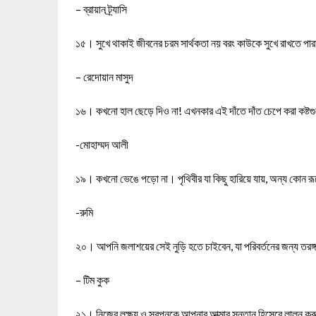
– ব্রায়ান ট্র্যাসি
১৫। সুখে থাকাই জীবনের চরম সার্থকতা নয় বরং কাউকে সুখে রাখতে পা
– রেদোয়ান মাসুদ
১৬। কখনো হাল ছেড়ে দিও না! এখনকার এই দাঁতে দাঁত চেপে করা কষ্ট
-মোহাম্মদ আলী
১৯। কখনো ভেঙে পড়ো না। পৃথিবীর যা কিছু হারিয়ে যায়, অন্য কোন
-রুমি
২০। আপনি জলাশয়ের সেই নুড়ি হতে চাইবেন, যা পরিবর্তনের জন্য তরঙ্গ সৃ
– টিম কুক
২১। নিজের লক্ষ্য ও স্বপ্নকে আপনার আত্মার সন্তান হিসেবে লালন ক