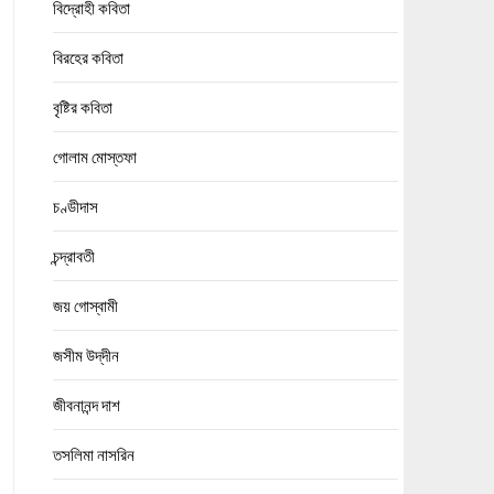
বিদ্রোহী কবিতা
বিরহের কবিতা
বৃষ্টির কবিতা
গোলাম মোস্তফা
চণ্ডীদাস
চন্দ্রাবতী
জয় গোস্বামী
জসীম উদ্‌দীন
জীবনানন্দ দাশ
তসলিমা নাসরিন