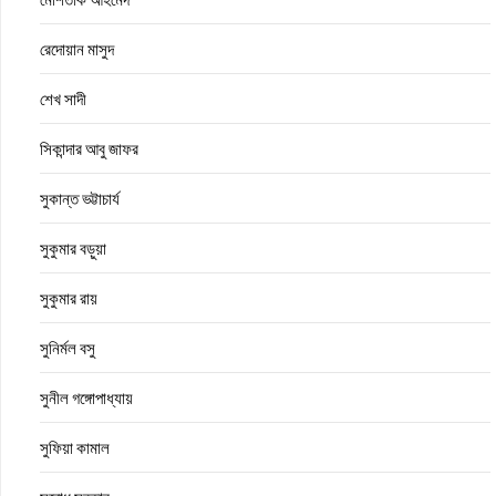
রেদোয়ান মাসুদ
শেখ সাদী
সিকান্দার আবু জাফর
সুকান্ত ভট্টাচার্য
সুকুমার বড়ুয়া
সুকুমার রায়
সুনির্মল বসু
সুনীল গঙ্গোপাধ্যায়
সুফিয়া কামাল