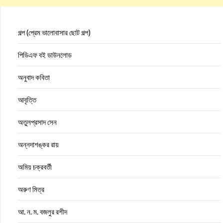
গল্প (প্রেম ভালোবাসার ছোট গল্প)
পিডিএফ বই ডাউনলোড
অনুবাদ কবিতা
আবৃত্তি
অতুলপ্রসাদ সেন
অন্নদাশঙ্কর রায়
অমিয় চক্রবর্তী
অরুণ মিত্র
আ. ন. ম. বজলুর রশীদ