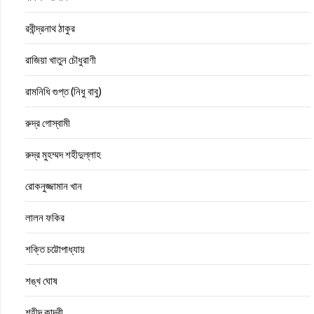
রবীন্দ্রনাথ ঠাকুর
রাজিয়া খাতুন চৌধুরাণী
রামনিধি গুপ্ত (নিধু বাবু)
রুদ্র গোস্বামী
রুদ্র মুহম্মদ শহীদুল্লাহ
রোকনুজ্জামান খান
লালন ফকির
শক্তি চট্টোপাধ্যায়
শঙ্খ ঘোষ
শহীদ কাদরী