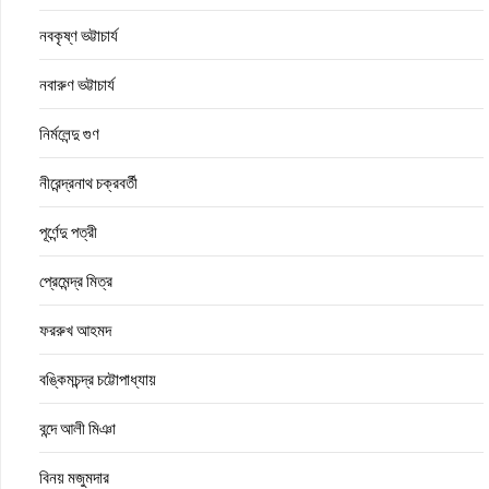
নবকৃষ্ণ ভট্টাচার্য
নবারুণ ভট্টাচার্য
নির্মলেন্দু গুণ
নীরেন্দ্রনাথ চক্রবর্তী
পূর্ণেন্দু পত্রী
প্রেমেন্দ্র মিত্র
ফররুখ আহমদ
বঙ্কিমচন্দ্র চট্টোপাধ্যায়
বন্দে আলী মিঞা
বিনয় মজুমদার