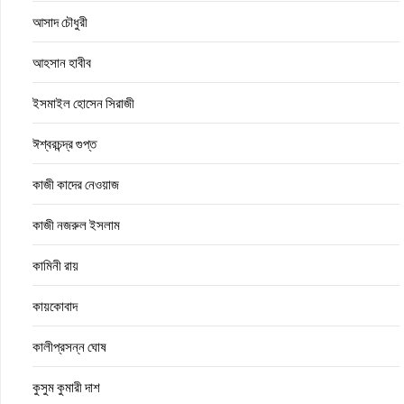
আসাদ চৌধুরী
আহসান হাবীব
ইসমাইল হোসেন সিরাজী
ঈশ্বরচন্দ্র গুপ্ত
কাজী কাদের নেওয়াজ
কাজী নজরুল ইসলাম
কামিনী রায়
কায়কোবাদ
কালীপ্রসন্ন ঘোষ
কুসুম কুমারী দাশ