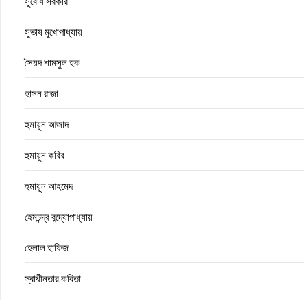
সুবোধ সরকার
সুভাষ মুখোপাধ্যায়
সৈয়দ শামসুল হক
হাসন রাজা
হুমায়ুন আজাদ
হুমায়ুন কবির
হুমায়ূন আহমেদ
হেমচন্দ্র বন্দ্যোপাধ্যায়
হেলাল হাফিজ
স্বাধীনতার কবিতা