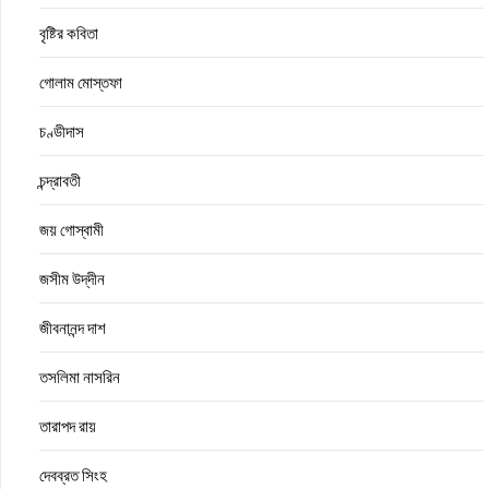
বৃষ্টির কবিতা
গোলাম মোস্তফা
চণ্ডীদাস
চন্দ্রাবতী
জয় গোস্বামী
জসীম উদ্‌দীন
জীবনানন্দ দাশ
তসলিমা নাসরিন
তারাপদ রায়
দেবব্রত সিংহ