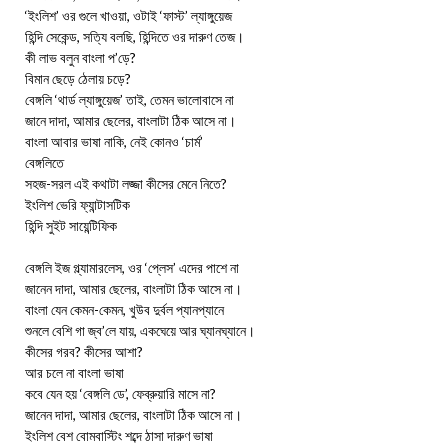
‘ইংলিশ’ ওর গুলে খাওয়া, ওটাই ‘ফাস্ট’ ল্যাঙ্গুয়েজ
হিন্দি সেকেন্ড, সত্যি বলছি, হিন্দিতে ওর দারুণ তেজ।
কী লাভ বলুন বাংলা প’ড়ে?
বিমান ছেড়ে ঠেলায় চড়ে?
বেঙ্গলি ‘থার্ড ল্যাঙ্গুয়েজ’ তাই, তেমন ভালোবাসে না
জানে দাদা, আমার ছেলের, বাংলাটা ঠিক আসে না।
বাংলা আবার ভাষা নাকি, নেই কোনও ‘চার্ম’
বেঙ্গলিতে
সহজ-সরল এই কথাটা লজ্জা কীসের মেনে নিতে?
ইংলিশ ভেরি ফ্যান্টাসটিক
হিন্দি সুইট সায়েন্টিফিক
বেঙ্গলি ইজ গ্ল্যামারলেস, ওর ‘প্লেস’ এদের পাশে না
জানেন দাদা, আমার ছেলের, বাংলাটা ঠিক আসে না।
বাংলা যেন কেমন-কেমন, খুউব দুর্বল প্যানপ্যানে
শুনলে বেশি গা জ্ব’লে যায়, একঘেয়ে আর ঘ্যানঘ্যানে।
কীসের গরব? কীসের আশা?
আর চলে না বাংলা ভাষা
কবে যেন হয় ‘বেঙ্গলি ডে’, ফেব্রুয়ারি মাসে না?
জানেন দাদা, আমার ছেলের, বাংলাটা ঠিক আসে না।
ইংলিশ বেশ বোমবাস্টিং শব্দে ঠাসা দারুণ ভাষা