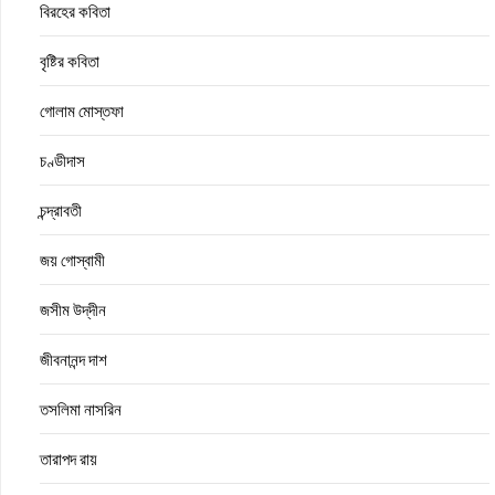
বিরহের কবিতা
বৃষ্টির কবিতা
গোলাম মোস্তফা
চণ্ডীদাস
চন্দ্রাবতী
জয় গোস্বামী
জসীম উদ্‌দীন
জীবনানন্দ দাশ
তসলিমা নাসরিন
তারাপদ রায়