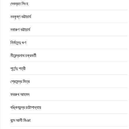
দেবব্রত সিংহ
নবকৃষ্ণ ভট্টাচার্য
নবারুণ ভট্টাচার্য
নির্মলেন্দু গুণ
নীরেন্দ্রনাথ চক্রবর্তী
পূর্ণেন্দু পত্রী
প্রেমেন্দ্র মিত্র
ফররুখ আহমদ
বঙ্কিমচন্দ্র চট্টোপাধ্যায়
বন্দে আলী মিঞা