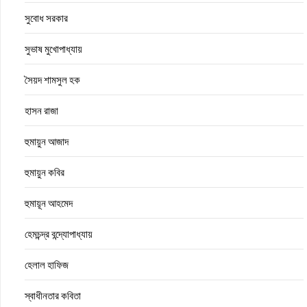
সুবোধ সরকার
সুভাষ মুখোপাধ্যায়
সৈয়দ শামসুল হক
হাসন রাজা
হুমায়ুন আজাদ
হুমায়ুন কবির
হুমায়ূন আহমেদ
হেমচন্দ্র বন্দ্যোপাধ্যায়
হেলাল হাফিজ
স্বাধীনতার কবিতা