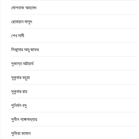
মোশতাক আহমেদ
রেদোয়ান মাসুদ
শেখ সাদী
সিকান্দার আবু জাফর
সুকান্ত ভট্টাচার্য
সুকুমার বড়ুয়া
সুকুমার রায়
সুনির্মল বসু
সুনীল গঙ্গোপাধ্যায়
সুফিয়া কামাল