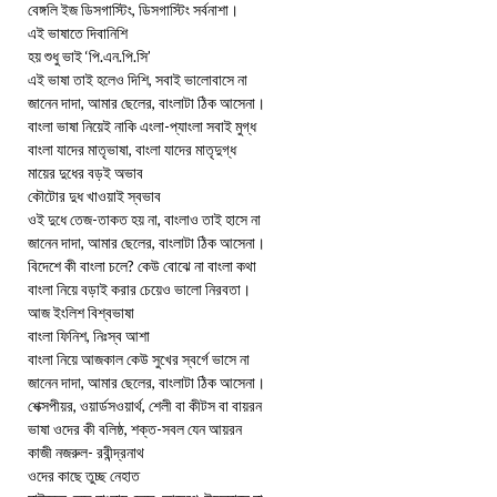
বেঙ্গলি ইজ ডিসগাস্টিং, ডিসগাস্টিং সর্বনাশা।
এই ভাষাতে দিবানিশি
হয় শুধু ভাই ‘পি.এন.পি.সি’
এই ভাষা তাই হলেও দিশি, সবাই ভালোবাসে না
জানেন দাদা, আমার ছেলের, বাংলাটা ঠিক আসেনা।
বাংলা ভাষা নিয়েই নাকি এংলা-প্যাংলা সবাই মুগ্ধ
বাংলা যাদের মাতৃভাষা, বাংলা যাদের মাতৃদুগ্ধ
মায়ের দুধের বড়ই অভাব
কৌটোর দুধ খাওয়াই স্বভাব
ওই দুধে তেজ-তাকত হয় না, বাংলাও তাই হাসে না
জানেন দাদা, আমার ছেলের, বাংলাটা ঠিক আসেনা।
বিদেশে কী বাংলা চলে? কেউ বোঝে না বাংলা কথা
বাংলা নিয়ে বড়াই করার চেয়েও ভালো নিরবতা।
আজ ইংলিশ বিশ্বভাষা
বাংলা ফিনিশ, নিঃস্ব আশা
বাংলা নিয়ে আজকাল কেউ সুখের স্বর্গে ভাসে না
জানেন দাদা, আমার ছেলের, বাংলাটা ঠিক আসেনা।
শেক্সপীয়র, ওয়ার্ডসওয়ার্থ, শেলী বা কীটস বা বায়রন
ভাষা ওদের কী বলিষ্ঠ, শক্ত-সবল যেন আয়রন
কাজী নজরুল- রবীন্দ্রনাথ
ওদের কাছে তুচ্ছ নেহাত