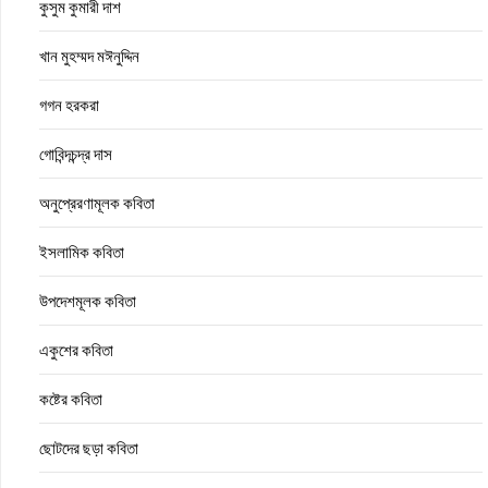
কুসুম কুমারী দাশ
খান মুহম্মদ মঈনুদ্দিন
গগন হরকরা
গোবিন্দচন্দ্র দাস
অনুপ্রেরণামূলক কবিতা
ইসলামিক কবিতা
উপদেশমূলক কবিতা
একুশের কবিতা
কষ্টের কবিতা
ছোটদের ছড়া কবিতা