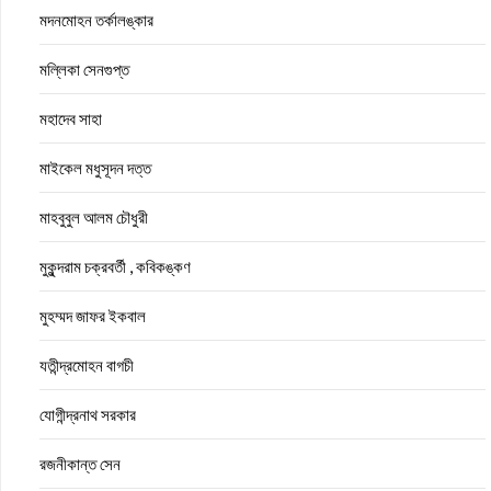
মদনমোহন তর্কালঙ্কার
মল্লিকা সেনগুপ্ত
মহাদেব সাহা
মাইকেল মধুসূদন দত্ত
মাহবুবুল আলম চৌধুরী
মুকুন্দরাম চক্রবর্তী , কবিকঙ্কণ
মুহম্মদ জাফর ইকবাল
যতীন্দ্রমোহন বাগচী
যোগীন্দ্রনাথ সরকার
রজনীকান্ত সেন