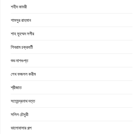
শহীদ কাদরী
শামসুর রাহমান
শাহ মুহম্মদ সগীর
শিবরাম চক্রবর্তী
শুভ দাশগুপ্ত
শেখ ফজলল করীম
শ্রীজাত
সত্যেন্দ্রনাথ দত্ত
সলিল চৌধুরী
ভালোবাসার গল্প