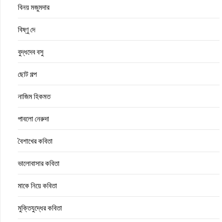
বিনয় মজুমদার
বিষ্ণু দে
বুদ্ধদেব বসু
ছোট গল্প
নাজিম হিকমত
পাবলো নেরুদা
বৈশাখের কবিতা
ভালোবাসার কবিতা
মাকে নিয়ে কবিতা
মুক্তিযুদ্ধের কবিতা