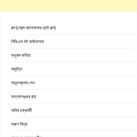
গল্প (প্রেম ভালোবাসার ছোট গল্প)
পিডিএফ বই ডাউনলোড
অনুবাদ কবিতা
আবৃত্তি
অতুলপ্রসাদ সেন
অন্নদাশঙ্কর রায়
অমিয় চক্রবর্তী
অরুণ মিত্র