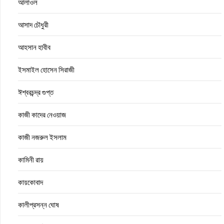
আলাওল
আসাদ চৌধুরী
আহসান হাবীব
ইসমাইল হোসেন সিরাজী
ঈশ্বরচন্দ্র গুপ্ত
কাজী কাদের নেওয়াজ
কাজী নজরুল ইসলাম
কামিনী রায়
কায়কোবাদ
কালীপ্রসন্ন ঘোষ