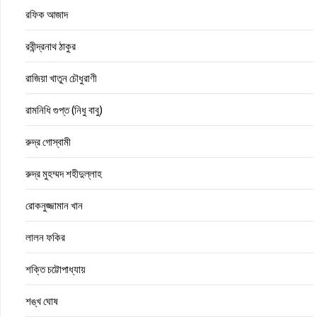
রফিক আজাদ
রবীন্দ্রনাথ ঠাকুর
রাজিয়া খাতুন চৌধুরাণী
রামনিধি গুপ্ত (নিধু বাবু)
রুদ্র গোস্বামী
রুদ্র মুহম্মদ শহীদুল্লাহ
রোকনুজ্জামান খান
লালন ফকির
শক্তি চট্টোপাধ্যায়
শঙ্খ ঘোষ