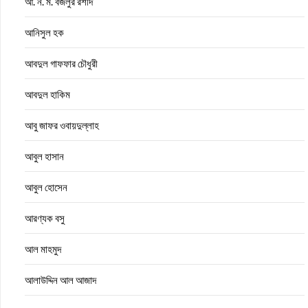
আ. ন. ম. বজলুর রশীদ
আনিসুল হক
আবদুল গাফফার চৌধুরী
আবদুল হাকিম
আবু জাফর ওবায়দুল্লাহ
আবুল হাসান
আবুল হোসেন
আরণ্যক বসু
আল মাহমুদ
আলাউদ্দিন আল আজাদ