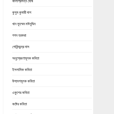
কালীপ্রসন্ন ঘোষ
কুসুম কুমারী দাশ
খান মুহম্মদ মঈনুদ্দিন
গগন হরকরা
গোবিন্দচন্দ্র দাস
অনুপ্রেরণামূলক কবিতা
ইসলামিক কবিতা
উপদেশমূলক কবিতা
একুশের কবিতা
কষ্টের কবিতা