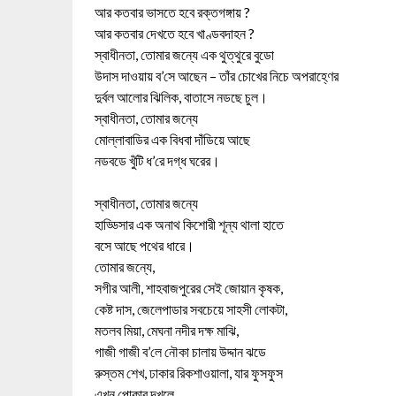
আর কতবার ভাসতে হবে রক্তগঙ্গায় ?
আর কতবার দেখতে হবে খাণ্ডবদাহন ?
স্বাধীনতা, তোমার জন্যে এক থুত্থুরে বুডো
উদাস দাওয়ায় ব’সে আছেন – তাঁর চোখের নিচে অপরাহ্ণের
দুর্বল আলোর ঝিলিক, বাতাসে নডছে চুল।
স্বাধীনতা, তোমার জন্যে
মোল্লাবাডির এক বিধবা দাঁডিয়ে আছে
নডবডে খুঁটি ধ’রে দগ্ধ ঘরের।
স্বাধীনতা, তোমার জন্যে
হাড্ডিসার এক অনাথ কিশোরী শূন্য থালা হাতে
বসে আছে পথের ধারে।
তোমার জন্যে,
সগীর আলী, শাহবাজপুরের সেই জোয়ান কৃষক,
কেষ্ট দাস, জেলেপাডার সবচেয়ে সাহসী লোকটা,
মতলব মিয়া, মেঘনা নদীর দক্ষ মাঝি,
গাজী গাজী ব’লে নৌকা চালায় উদ্দান ঝডে
রুস্তম শেখ, ঢাকার রিকশাওয়ালা, যার ফুসফুস
এখন পোকার দখলে