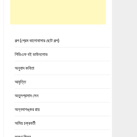
গল্প (প্রেম ভালোবাসার ছোট গল্প)
পিডিএফ বই ডাউনলোড
অনুবাদ কবিতা
আবৃত্তি
অতুলপ্রসাদ সেন
অন্নদাশঙ্কর রায়
অমিয় চক্রবর্তী
অরুণ মিত্র