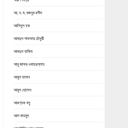
আ. ন. ম. বজলুর রশীদ
আনিসুল হক
আবদুল গাফফার চৌধুরী
আবদুল হাকিম
আবু জাফর ওবায়দুল্লাহ
আবুল হাসান
আবুল হোসেন
আরণ্যক বসু
আল মাহমুদ