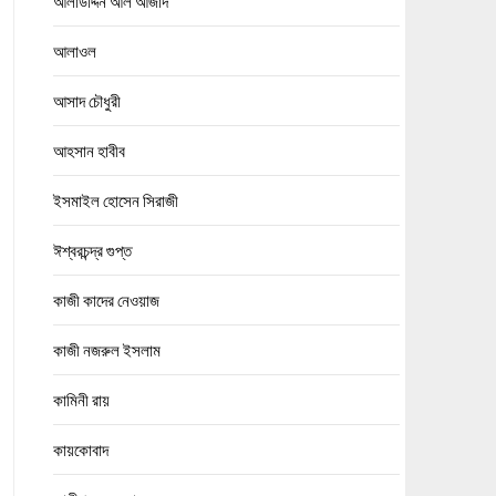
আলাউদ্দিন আল আজাদ
আলাওল
আসাদ চৌধুরী
আহসান হাবীব
ইসমাইল হোসেন সিরাজী
ঈশ্বরচন্দ্র গুপ্ত
কাজী কাদের নেওয়াজ
কাজী নজরুল ইসলাম
কামিনী রায়
কায়কোবাদ