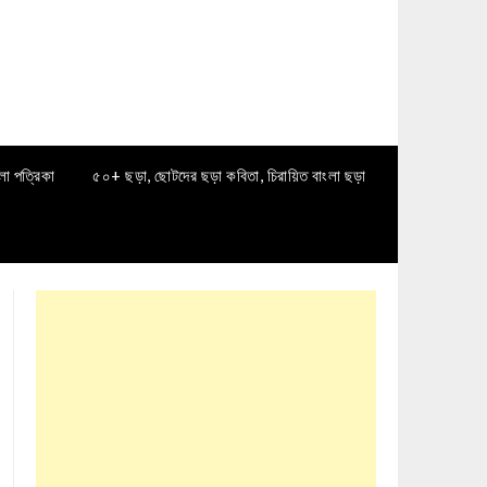
লা পত্রিকা
৫০+ ছড়া, ছোটদের ছড়া কবিতা, চিরায়িত বাংলা ছড়া