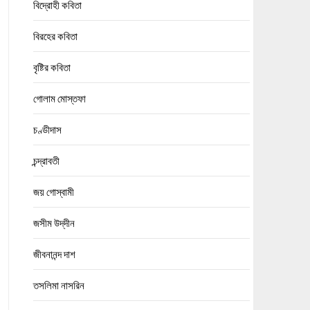
বিদ্রোহী কবিতা
বিরহের কবিতা
বৃষ্টির কবিতা
গোলাম মোস্তফা
চণ্ডীদাস
চন্দ্রাবতী
জয় গোস্বামী
জসীম উদ্‌দীন
জীবনানন্দ দাশ
তসলিমা নাসরিন