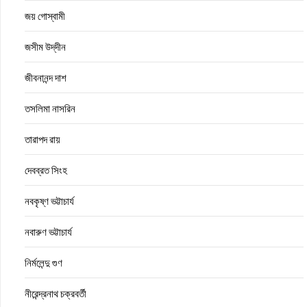
জয় গোস্বামী
জসীম উদ্‌দীন
জীবনানন্দ দাশ
তসলিমা নাসরিন
তারাপদ রায়
দেবব্রত সিংহ
নবকৃষ্ণ ভট্টাচার্য
নবারুণ ভট্টাচার্য
নির্মলেন্দু গুণ
নীরেন্দ্রনাথ চক্রবর্তী