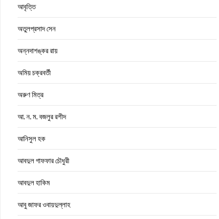
আবৃত্তি
অতুলপ্রসাদ সেন
অন্নদাশঙ্কর রায়
অমিয় চক্রবর্তী
অরুণ মিত্র
আ. ন. ম. বজলুর রশীদ
আনিসুল হক
আবদুল গাফফার চৌধুরী
আবদুল হাকিম
আবু জাফর ওবায়দুল্লাহ