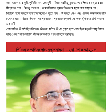
তারা দুজনে হবে সুখী, পৃথিবীর সবচেয়ে সুখী। লিমন সবকিছু বুঝতে পেরে পিয়াকে হত্যা করার
সিদ্ধান্ত নেয়। কিন্তু পারে না। কারণ পিয়াকে স্বাভাবিকভাবে হত্যা করা সম্ভব নয়।
পিয়াকে হত্যা করতে হলে তার নিজেরও মৃত্যু হবে। কী করবে সে এখন? এদিকে অমবস্যার রাত
চলে এসেছে। বিয়ের দিন ক্ষণ সব প্রস্তুত। প্রস্তুত রক্তপানের জন্য বন্দি করে রাখা অজানা
এক নারী।
শেষ পর্যন্ত কী ঘটেছিল লিমনের জীবনে? সত্যি কী সে মুক্ত হতে পেরেছিল রক্তপিপাসু পিয়ার
কাছ থেকে? নাকি সারাটা জীবন রক্তপানে মগ্ন থাকতে হয়েছিল?
পিডিএফ ডাউনলোড রক্তসাধনা – মোশতাক আহমেদ