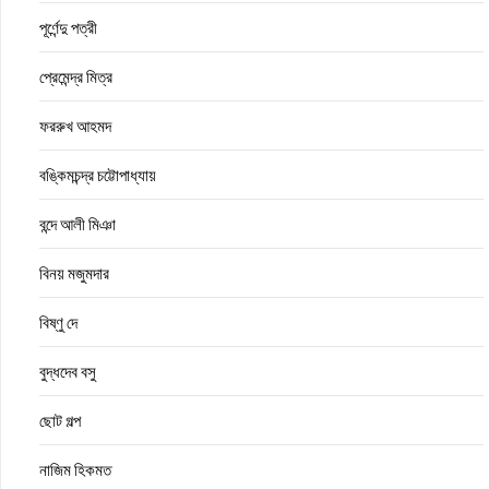
পূর্ণেন্দু পত্রী
প্রেমেন্দ্র মিত্র
ফররুখ আহমদ
বঙ্কিমচন্দ্র চট্টোপাধ্যায়
বন্দে আলী মিঞা
বিনয় মজুমদার
বিষ্ণু দে
বুদ্ধদেব বসু
ছোট গল্প
নাজিম হিকমত