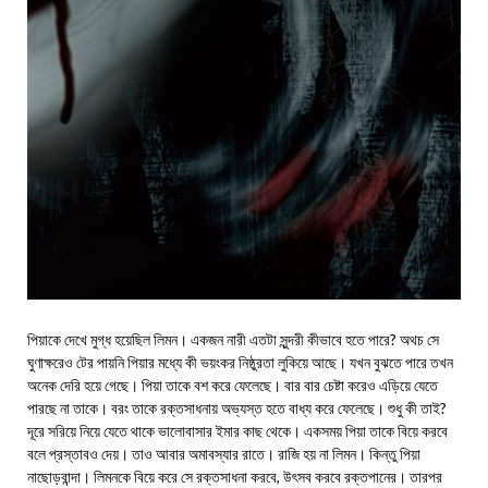
পিয়াকে দেখে মুগ্ধ হয়েছিল লিমন। একজন নারী এতটা সুন্দরী কীভাবে হতে পারে? অথচ সে
ঘুণাক্ষরেও টের পায়নি পিয়ার মধ্যে কী ভয়ংকর নিষ্ঠুরতা লুকিয়ে আছে। যখন বুঝতে পারে তখন
অনেক দেরি হয়ে গেছে। পিয়া তাকে বশ করে ফেলেছে। বার বার চেষ্টা করেও এড়িয়ে যেতে
পারছে না তাকে। বরং তাকে রক্তসাধনায় অভ্যস্ত হতে বাধ্য করে ফেলেছে। শুধু কী তাই?
দূরে সরিয়ে নিয়ে যেতে থাকে ভালোবাসার ইমার কাছ থেকে। একসময় পিয়া তাকে বিয়ে করবে
বলে প্রস্তাবও দেয়। তাও আবার অমাবস্যার রাতে। রাজি হয় না লিমন। কিন্তু পিয়া
নাছোড়বান্দা। লিমনকে বিয়ে করে সে রক্তসাধনা করবে, উৎসব করবে রক্তপানের। তারপর