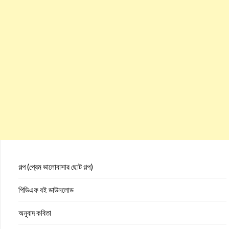
গল্প (প্রেম ভালোবাসার ছোট গল্প)
পিডিএফ বই ডাউনলোড
অনুবাদ কবিতা