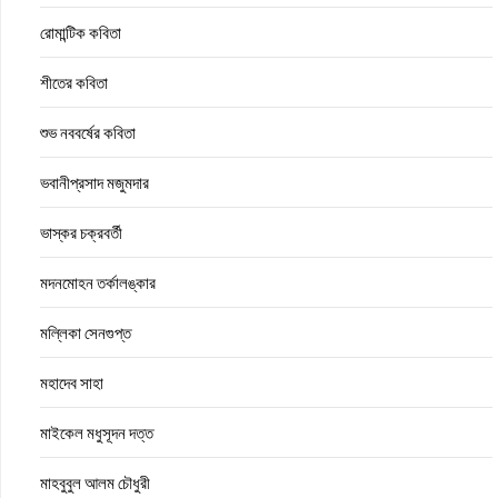
রোমান্টিক কবিতা
শীতের কবিতা
শুভ নববর্ষের কবিতা
ভবানীপ্রসাদ মজুমদার
ভাস্কর চক্রবর্তী
মদনমোহন তর্কালঙ্কার
মল্লিকা সেনগুপ্ত
মহাদেব সাহা
মাইকেল মধুসূদন দত্ত
মাহবুবুল আলম চৌধুরী