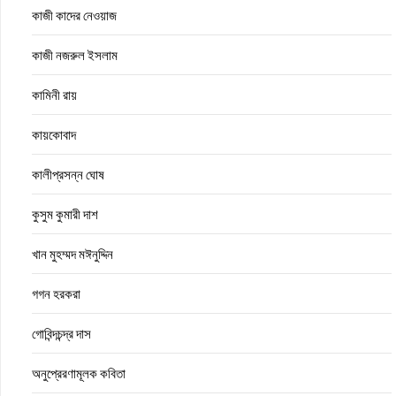
কাজী কাদের নেওয়াজ
কাজী নজরুল ইসলাম
কামিনী রায়
কায়কোবাদ
কালীপ্রসন্ন ঘোষ
কুসুম কুমারী দাশ
খান মুহম্মদ মঈনুদ্দিন
গগন হরকরা
গোবিন্দচন্দ্র দাস
অনুপ্রেরণামূলক কবিতা