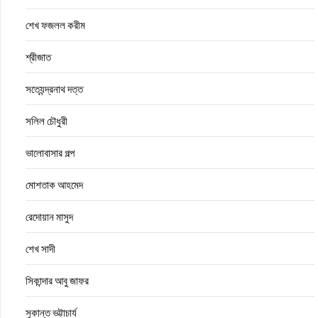
শেখ ফজলল করীম
শ্রীজাত
সত্যেন্দ্রনাথ দত্ত
সলিল চৌধুরী
ভালোবাসার গল্প
মোশতাক আহমেদ
রেদোয়ান মাসুদ
শেখ সাদী
সিকান্দার আবু জাফর
সুকান্ত ভট্টাচার্য