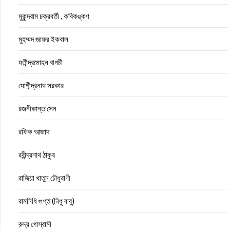
মুকুন্দরাম চক্রবর্তী , কবিকঙ্কণ
মুহম্মদ জাফর ইকবাল
যতীন্দ্রমোহন বাগচী
যোগীন্দ্রনাথ সরকার
রজনীকান্ত সেন
রফিক আজাদ
রবীন্দ্রনাথ ঠাকুর
রাজিয়া খাতুন চৌধুরাণী
রামনিধি গুপ্ত (নিধু বাবু)
রুদ্র গোস্বামী