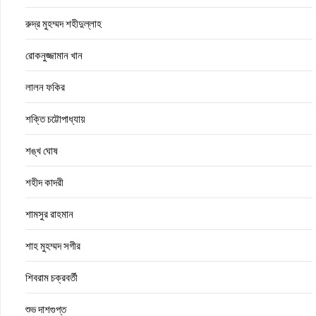
রুদ্র মুহম্মদ শহীদুল্লাহ
রোকনুজ্জামান খান
লালন ফকির
শক্তি চট্টোপাধ্যায়
শঙ্খ ঘোষ
শহীদ কাদরী
শামসুর রাহমান
শাহ মুহম্মদ সগীর
শিবরাম চক্রবর্তী
শুভ দাশগুপ্ত