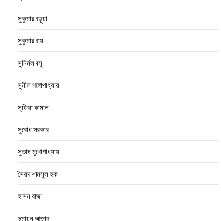
সুকুমার বড়ুয়া
সুকুমার রায়
সুনির্মল বসু
সুনীল গঙ্গোপাধ্যায়
সুফিয়া কামাল
সুবোধ সরকার
সুভাষ মুখোপাধ্যায়
সৈয়দ শামসুল হক
হাসন রাজা
হুমায়ুন আজাদ