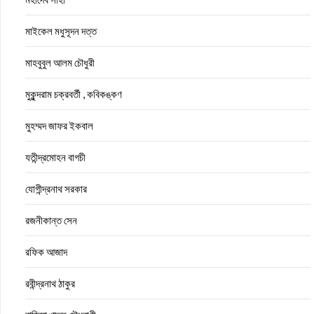
মাইকেল মধুসূদন দত্ত
মাহবুবুল আলম চৌধুরী
মুকুন্দরাম চক্রবর্তী , কবিকঙ্কণ
মুহম্মদ জাফর ইকবাল
যতীন্দ্রমোহন বাগচী
যোগীন্দ্রনাথ সরকার
রজনীকান্ত সেন
রফিক আজাদ
রবীন্দ্রনাথ ঠাকুর