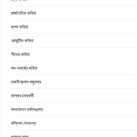
রাজনৈতিক কবিতা
রূপক কবিতা
রোমান্টিক কবিতা
শীতের কবিতা
শুভ নববর্ষের কবিতা
ভবানীপ্রসাদ মজুমদার
ভাস্কর চক্রবর্তী
মদনমোহন তর্কালঙ্কার
মল্লিকা সেনগুপ্ত
মহাদেব সাহা