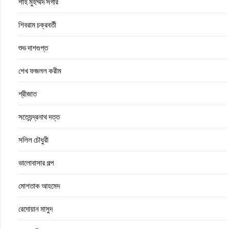
শাহ মুহম্মদ সগীর
শিবরাম চক্রবর্তী
শুভ দাশগুপ্ত
শেখ ফজলল করীম
শ্রীজাত
সত্যেন্দ্রনাথ দত্ত
সলিল চৌধুরী
ভালোবাসার গল্প
মোশতাক আহমেদ
রেদোয়ান মাসুদ