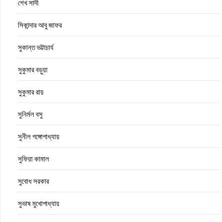
শেখ সাদী
সিকান্দার আবু জাফর
সুকান্ত ভট্টাচার্য
সুকুমার বড়ুয়া
সুকুমার রায়
সুনির্মল বসু
সুনীল গঙ্গোপাধ্যায়
সুফিয়া কামাল
সুবোধ সরকার
সুভাষ মুখোপাধ্যায়