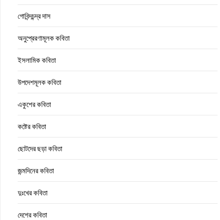
গোবিন্দচন্দ্র দাস
অনুপ্রেরণামূলক কবিতা
ইসলামিক কবিতা
উপদেশমূলক কবিতা
একুশের কবিতা
কষ্টের কবিতা
ছোটদের ছড়া কবিতা
জন্মদিনের কবিতা
দুঃখের কবিতা
দেশের কবিতা