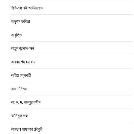
পিডিএফ বই ডাউনলোড
অনুবাদ কবিতা
আবৃত্তি
অতুলপ্রসাদ সেন
অন্নদাশঙ্কর রায়
অমিয় চক্রবর্তী
অরুণ মিত্র
আ. ন. ম. বজলুর রশীদ
আনিসুল হক
আবদুল গাফফার চৌধুরী