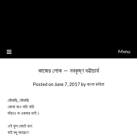
Menu
কাজের লোক – নবকৃষ্ণ ভট্টাচার্য
Posted on
June 7, 2017
by
বাংলা কবিতা
মৌমাছি, মৌমাছি
কোথা যাও নাচি নাচি
দাঁড়াও না একবার ভাই।
ওই ফুল ফোটে বনে
যাই মধু আহরণে