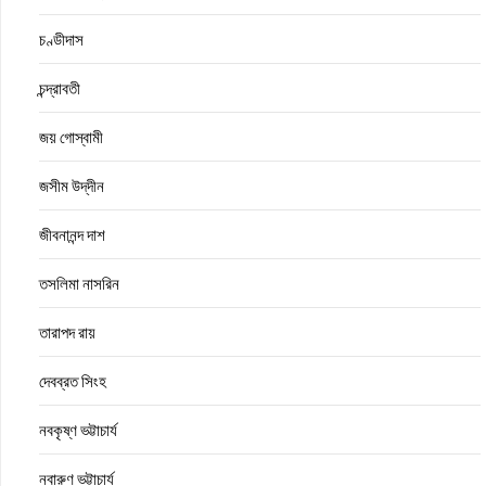
চণ্ডীদাস
চন্দ্রাবতী
জয় গোস্বামী
জসীম উদ্‌দীন
জীবনানন্দ দাশ
তসলিমা নাসরিন
তারাপদ রায়
দেবব্রত সিংহ
নবকৃষ্ণ ভট্টাচার্য
নবারুণ ভট্টাচার্য