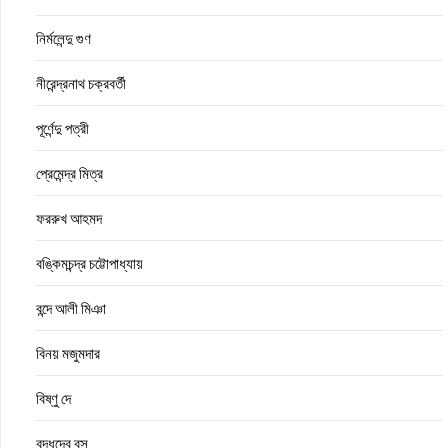
নির্মলেন্দু গুণ
নীরেন্দ্রনাথ চক্রবর্তী
পূর্ণেন্দু পত্রী
প্রেমেন্দ্র মিত্র
ফররুখ আহমদ
বঙ্কিমচন্দ্র চট্টোপাধ্যায়
বন্দে আলী মিঞা
বিনয় মজুমদার
বিষ্ণু দে
বুদ্ধদেব বসু