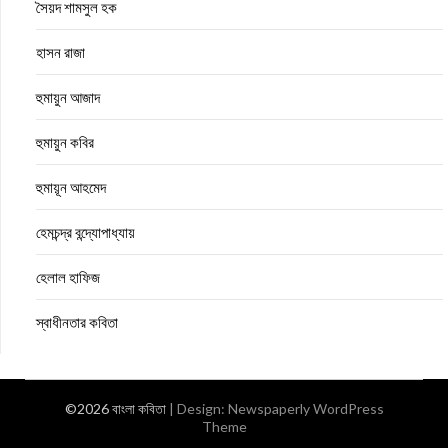
সৈয়দ শামসুল হক
হাসন রাজা
হুমায়ুন আজাদ
হুমায়ুন কবির
হুমায়ূন আহমেদ
হেমচন্দ্র বন্দ্যোপাধ্যায়
হেলাল হাফিজ
স্বাধীনতার কবিতা
©2026 বাংলা কবিতা
| Design:
Newspaperly WordPress
Theme