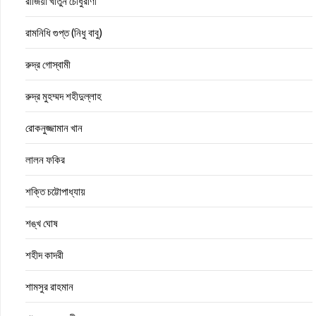
রাজিয়া খাতুন চৌধুরাণী
রামনিধি গুপ্ত (নিধু বাবু)
রুদ্র গোস্বামী
রুদ্র মুহম্মদ শহীদুল্লাহ
রোকনুজ্জামান খান
লালন ফকির
শক্তি চট্টোপাধ্যায়
শঙ্খ ঘোষ
শহীদ কাদরী
শামসুর রাহমান