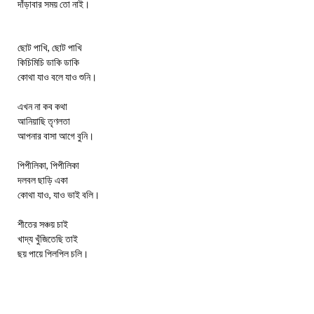
দাঁড়াবার সময় তো নাই।
ছোট পাখি, ছোট পাখি
কিচিমিচি ডাকি ডাকি
কোথা যাও বলে যাও শুনি।
এখন না কব কথা
আনিয়াছি তৃণলতা
আপনার বাসা আগে বুনি।
পিপীলিকা, পিপীলিকা
দলবল ছাড়ি একা
কোথা যাও, যাও ভাই বলি।
শীতের সঞ্চয় চাই
খাদ্য খুঁজিতেছি তাই
ছয় পায়ে পিলপিল চলি।