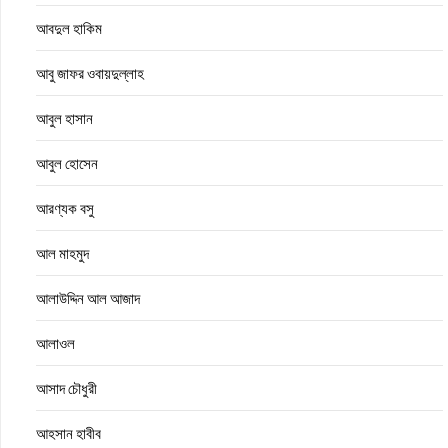
আবদুল হাকিম
আবু জাফর ওবায়দুল্লাহ
আবুল হাসান
আবুল হোসেন
আরণ্যক বসু
আল মাহমুদ
আলাউদ্দিন আল আজাদ
আলাওল
আসাদ চৌধুরী
আহসান হাবীব