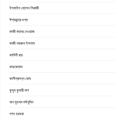
ইসমাইল হোসেন সিরাজী
ঈশ্বরচন্দ্র গুপ্ত
কাজী কাদের নেওয়াজ
কাজী নজরুল ইসলাম
কামিনী রায়
কায়কোবাদ
কালীপ্রসন্ন ঘোষ
কুসুম কুমারী দাশ
খান মুহম্মদ মঈনুদ্দিন
গগন হরকরা