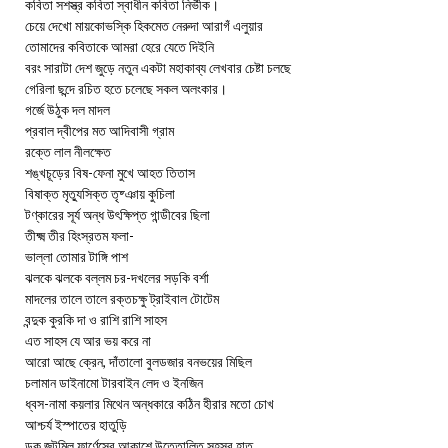
কবিতা সশস্ত্র কবিতা স্বাধীন কবিতা নির্ভীক।
চেয়ে দেখো মায়কোভস্কি হিকমেত নেরুদা আরাগঁ এলুয়ার
তোমাদের কবিতাকে আমরা হেরে যেতে দিইনি
বরং সারাটা দেশ জুড়ে নতুন একটা মহাকাব্য লেখবার চেষ্টা চলছে
গেরিলা ছন্দে রচিত হতে চলেছে সকল অলংকার।
গর্জে উঠুক দল মাদল
প্রবাল দ্বীপের মত আদিবাসী গ্রাম
রক্তে লাল নীলক্ষেত
শঙ্খচূড়ের বিষ-ফেনা মুখে আহত তিতাস
বিষাক্ত মৃত্যুসিক্ত তৃষ্ঞায় কুচিলা
টণ্কারের সূর্য অন্ধ উৎক্ষিপ্ত গান্ডীবের ছিলা
তীক্ষ্ম তীর হিংস্রতম ফলা-
ভাল্লা তোমার টাঙ্গি পাশ
ঝলকে ঝলকে বল্লম চর-দখলের সড়কি বর্শা
মাদলের তালে তালে রক্তচক্ষু ট্রাইবাল টোটেম
বন্দুক কুরকি দা ও রাশি রাশি সাহস
এত সাহস যে আর ভয় করে না
আরো আছে ক্রেন, দাঁতালো বুলডজার বনভয়ের মিছিল
চলামান ডাইনামো টারবাইন লেদ ও ইনজিন
ধ্বস-নামা কয়লার মিথেন অন্ধকারে কঠিন হীরার মতো চোখ
আশ্চর্য ইস্পাতের হাতুড়ি
ডক জুটমিল ফার্ণেসের আকাশে উত্তোলিত সহস্র হাত