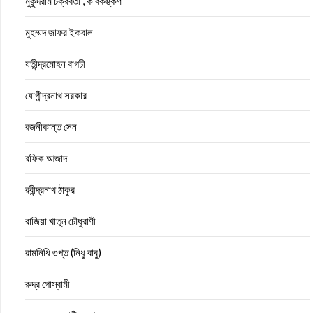
মুকুন্দরাম চক্রবর্তী , কবিকঙ্কণ
মুহম্মদ জাফর ইকবাল
যতীন্দ্রমোহন বাগচী
যোগীন্দ্রনাথ সরকার
রজনীকান্ত সেন
রফিক আজাদ
রবীন্দ্রনাথ ঠাকুর
রাজিয়া খাতুন চৌধুরাণী
রামনিধি গুপ্ত (নিধু বাবু)
রুদ্র গোস্বামী