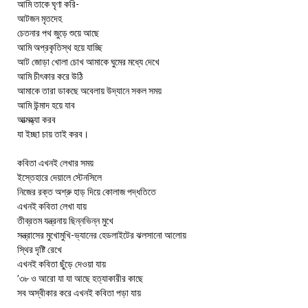
আমি তাকে ঘৃণা করি-
আটজন মৃতদেহ
চেতনার পথ জুড়ে শুয়ে আছে
আমি অপ্রকৃতিস্থ হয়ে যাচ্ছি
আট জোড়া খোলা চোখ আমাকে ঘুমের মধ্যে দেখে
আমি চীৎকার করে উঠি
আমাকে তারা ডাকছে অবেলায় উদ্যানে সকল সময়
আমি উন্মাদ হয়ে যাব
আত্মহ্ত্যা করব
যা ইচ্ছা চায় তাই করব।
কবিতা এখনই লেখার সময়
ইস্তেহারে দেয়ালে স্টেনসিলে
নিজের রক্ত অশ্রু হাড় দিয়ে কোলাজ পদ্ধতিতে
এখনই কবিতা লেখা যায়
তীব্রতম যন্ত্রনায় ছিন্নভিন্ন মুখে
সন্ত্রাসের মুখোমুখি-ভ্যানের হেডলাইটের ঝলসানো আলোয়
স্থির দৃষ্টি রেখে
এখনই কবিতা ছুঁড়ে দেওয়া যায়
’৩৮ ও আরো যা যা আছে হত্যাকারীর কাছে
সব অস্বীকার করে এখনই কবিতা পড়া যায়