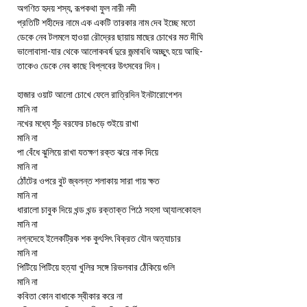
অগণিত হৃদয় শস্য, রূপকথা ফুল নারী নদী
প্রতিটি শহীদের নামে এক একটি তারকার নাম দেব ইচ্ছে মতো
ডেকে নেব টলমলে হাওয়া রৌদ্রের ছায়ায় মাছের চোখের মত দীঘি
ভালোবাসা-যার থেকে আলোকবর্ষ দুরে জন্মাবধি অচ্ছুৎ হয়ে আছি-
তাকেও ডেকে নেব কাছে বিপ্লবের উৎসবের দিন।
হাজার ওয়াট আলো চোখে ফেলে রাত্রিদিন ইনটারোগেশন
মানি না
নখের মধ্যে সূঁচ বরফের চাঙড়ে শুইয়ে রাখা
মানি না
পা বেঁধে ঝুলিয়ে রাখা যতক্ষণ রক্ত ঝরে নাক দিয়ে
মানি না
ঠোঁটের ওপরে বুট জ্বলন্ত শলাকায় সারা গায় ক্ষত
মানি না
ধারালো চাবুক দিয়ে খন্ড খন্ড রক্তাক্ত পিঠে সহসা আ্যালকোহল
মানি না
নগ্নদেহে ইলেকট্রিক শক কুৎসিৎ বিক্রত যৌন অত্যাচার
মানি না
পিটিয়ে পিটিয়ে হত্যা খুলির সঙ্গে রিভলবার ঠেঁকিয়ে গুলি
মানি না
কবিতা কোন বাধাকে স্বীকার করে না