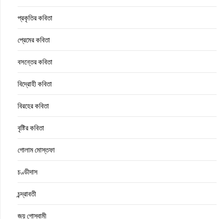
প্রকৃতির কবিতা
প্রেমের কবিতা
বসন্তের কবিতা
বিদ্রোহী কবিতা
বিরহের কবিতা
বৃষ্টির কবিতা
গোলাম মোস্তফা
চণ্ডীদাস
চন্দ্রাবতী
জয় গোস্বামী