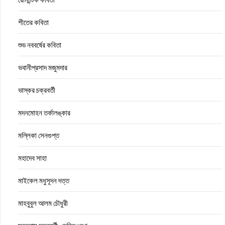
শীতের কবিতা
শুভ নববর্ষের কবিতা
ভবানীপ্রসাদ মজুমদার
ভাস্কর চক্রবর্তী
মদনমোহন তর্কালঙ্কার
মল্লিকা সেনগুপ্ত
মহাদেব সাহা
মাইকেল মধুসূদন দত্ত
মাহবুবুল আলম চৌধুরী