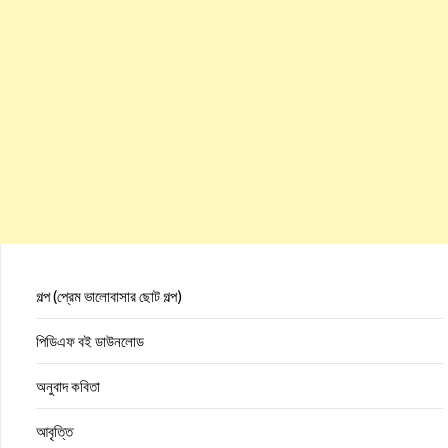
গল্প (প্রেম ভালোবাসার ছোট গল্প)
পিডিএফ বই ডাউনলোড
অনুবাদ কবিতা
আবৃত্তি