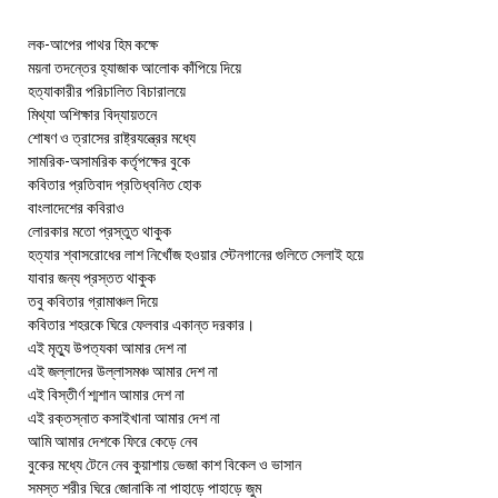
লক-আপের পাথর হিম কক্ষে
ময়না তদন্তের হ্যাজাক আলোক কাঁপিয়ে দিয়ে
হত্যাকারীর পরিচালিত বিচারালয়ে
মিথ্যা অশিক্ষার বিদ্যায়তনে
শোষণ ও ত্রাসের রাষ্ট্রযন্ত্রের মধ্যে
সামরিক-অসামরিক কর্তৃপক্ষের বুকে
কবিতার প্রতিবাদ প্রতিধ্বনিত হোক
বাংলাদেশের কবিরাও
লোরকার মতো প্রস্তুত থাকুক
হত্যার শ্বাসরোধের লাশ নিখোঁজ হওয়ার স্টেনগানের গুলিতে সেলাই হয়ে
যাবার জন্য প্রস্তত থাকুক
তবু কবিতার গ্রামাঞ্চল দিয়ে
কবিতার শহরকে ঘিরে ফেলবার একান্ত দরকার।
এই মৃত্যু উপত্যকা আমার দেশ না
এই জল্লাদের উল্লাসমঞ্চ আমার দেশ না
এই বিস্তীর্ণ শ্মশান আমার দেশ না
এই রক্তস্নাত কসাইখানা আমার দেশ না
আমি আমার দেশকে ফিরে কেড়ে নেব
বুকের মধ্যে টেনে নেব কুয়াশায় ভেজা কাশ বিকেল ও ভাসান
সমস্ত শরীর ঘিরে জোনাকি না পাহাড়ে পাহাড়ে জুম