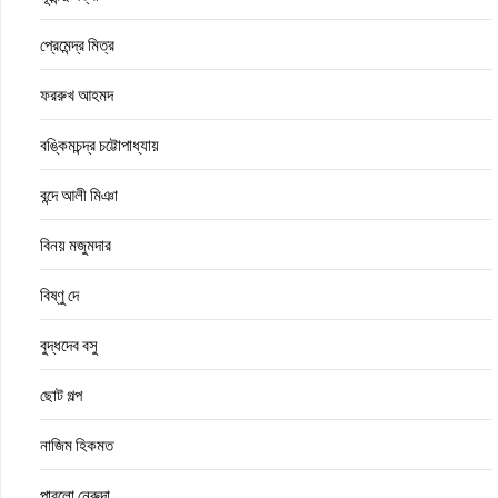
প্রেমেন্দ্র মিত্র
ফররুখ আহমদ
বঙ্কিমচন্দ্র চট্টোপাধ্যায়
বন্দে আলী মিঞা
বিনয় মজুমদার
বিষ্ণু দে
বুদ্ধদেব বসু
ছোট গল্প
নাজিম হিকমত
পাবলো নেরুদা