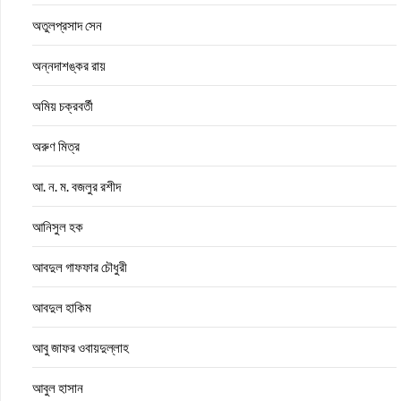
অতুলপ্রসাদ সেন
অন্নদাশঙ্কর রায়
অমিয় চক্রবর্তী
অরুণ মিত্র
আ. ন. ম. বজলুর রশীদ
আনিসুল হক
আবদুল গাফফার চৌধুরী
আবদুল হাকিম
আবু জাফর ওবায়দুল্লাহ
আবুল হাসান