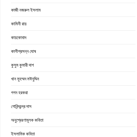
কাজী নজরুল ইসলাম
কামিনী রায়
কায়কোবাদ
কালীপ্রসন্ন ঘোষ
কুসুম কুমারী দাশ
খান মুহম্মদ মঈনুদ্দিন
গগন হরকরা
গোবিন্দচন্দ্র দাস
অনুপ্রেরণামূলক কবিতা
ইসলামিক কবিতা