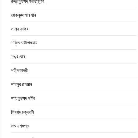
রুদ্র মুহম্মদ শহীদুল্লাহ
রোকনুজ্জামান খান
লালন ফকির
শক্তি চট্টোপাধ্যায়
শঙ্খ ঘোষ
শহীদ কাদরী
শামসুর রাহমান
শাহ মুহম্মদ সগীর
শিবরাম চক্রবর্তী
শুভ দাশগুপ্ত