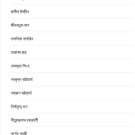
জসীম উদ্‌দীন
জীবনানন্দ দাশ
তসলিমা নাসরিন
তারাপদ রায়
দেবব্রত সিংহ
নবকৃষ্ণ ভট্টাচার্য
নবারুণ ভট্টাচার্য
নির্মলেন্দু গুণ
নীরেন্দ্রনাথ চক্রবর্তী
পূর্ণেন্দু পত্রী