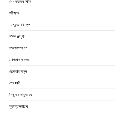
শেখ ফজলল করীম
শ্রীজাত
সত্যেন্দ্রনাথ দত্ত
সলিল চৌধুরী
ভালোবাসার গল্প
মোশতাক আহমেদ
রেদোয়ান মাসুদ
শেখ সাদী
সিকান্দার আবু জাফর
সুকান্ত ভট্টাচার্য