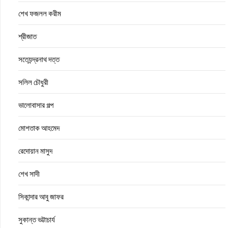
শেখ ফজলল করীম
শ্রীজাত
সত্যেন্দ্রনাথ দত্ত
সলিল চৌধুরী
ভালোবাসার গল্প
মোশতাক আহমেদ
রেদোয়ান মাসুদ
শেখ সাদী
সিকান্দার আবু জাফর
সুকান্ত ভট্টাচার্য