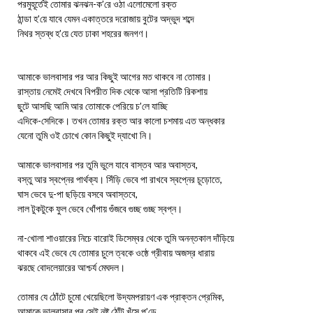
পরমুহূর্তেই তোমার ঝনঝন-ক’রে ওঠা এলোমেলো রক্ত
ঠান্ডা হ’য়ে যাবে যেমন একাত্তরে দরোজায় বুটের অদ্ভুদ শব্দে
নিথর স্তব্ধ হ’য়ে যেত ঢাকা শহরের জনগণ।
আমাকে ভালবাসার পর আর কিছুই আগের মত থাকবে না তোমার।
রাস্তায় নেমেই দেখবে বিপরীত দিক থেকে আসা প্রতিটি রিকশায়
ছুটে আসছি আমি আর তোমাকে পেরিয়ে চ’লে যাচ্ছি
এদিকে-সেদিকে। তখন তোমার রক্ত আর কালো চশমায় এত অন্ধকার
যেনো তুমি ওই চোখে কোন কিছুই দ্যাখো নি।
আমাকে ভালবাসার পর তুমি ভুলে যাবে বাস্তব আর অবাস্তব,
বস্তু আর স্বপ্নের পার্থক্য। সিঁড়ি ভেবে পা রাখবে স্বপ্নের চূড়োতে,
ঘাস ভেবে দু-পা ছড়িয়ে বসবে অবাস্তবে,
লাল টুকটুকে ফুল ভেবে খোঁপায় গুঁজবে গুচ্ছ গুচ্ছ স্বপ্ন।
না-খোলা শাওয়ারের নিচে বারোই ডিসেম্বর থেকে তুমি অনন্তকাল দাঁড়িয়ে
থাকবে এই ভেবে যে তোমার চুলে ত্বকে ওষ্ঠে গ্রীবায় অজস্র ধারায়
ঝরছে বোদলেয়ারের আশ্চর্য মেঘদল।
তোমার যে ঠোঁটে চুমো খেয়েছিলো উদ্যমপরায়ণ এক প্রাক্তন প্রেমিক,
আমাকে ভালবাসার পর সেই নষ্ট ঠোঁট খঁসে প’ড়ে