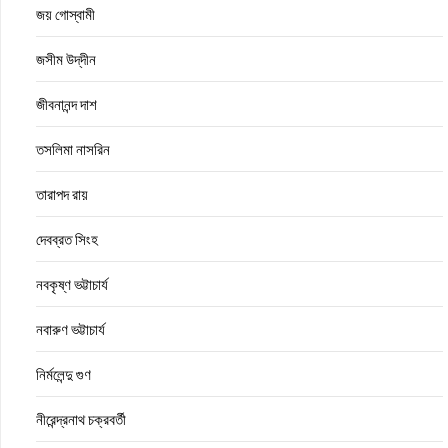
জয় গোস্বামী
জসীম উদ্‌দীন
জীবনানন্দ দাশ
তসলিমা নাসরিন
তারাপদ রায়
দেবব্রত সিংহ
নবকৃষ্ণ ভট্টাচার্য
নবারুণ ভট্টাচার্য
নির্মলেন্দু গুণ
নীরেন্দ্রনাথ চক্রবর্তী