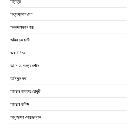
আবৃত্তি
অতুলপ্রসাদ সেন
অন্নদাশঙ্কর রায়
অমিয় চক্রবর্তী
অরুণ মিত্র
আ. ন. ম. বজলুর রশীদ
আনিসুল হক
আবদুল গাফফার চৌধুরী
আবদুল হাকিম
আবু জাফর ওবায়দুল্লাহ