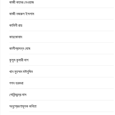
কাজী কাদের নেওয়াজ
কাজী নজরুল ইসলাম
কামিনী রায়
কায়কোবাদ
কালীপ্রসন্ন ঘোষ
কুসুম কুমারী দাশ
খান মুহম্মদ মঈনুদ্দিন
গগন হরকরা
গোবিন্দচন্দ্র দাস
অনুপ্রেরণামূলক কবিতা