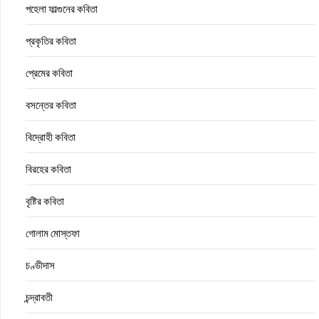
পহেলা ফাল্গুনের কবিতা
প্রকৃতির কবিতা
প্রেমের কবিতা
বসন্তের কবিতা
বিদ্রোহী কবিতা
বিরহের কবিতা
বৃষ্টির কবিতা
গোলাম মোস্তফা
চণ্ডীদাস
চন্দ্রাবতী