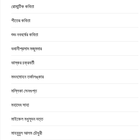
রোমান্টিক কবিতা
শীতের কবিতা
শুভ নববর্ষের কবিতা
ভবানীপ্রসাদ মজুমদার
ভাস্কর চক্রবর্তী
মদনমোহন তর্কালঙ্কার
মল্লিকা সেনগুপ্ত
মহাদেব সাহা
মাইকেল মধুসূদন দত্ত
মাহবুবুল আলম চৌধুরী