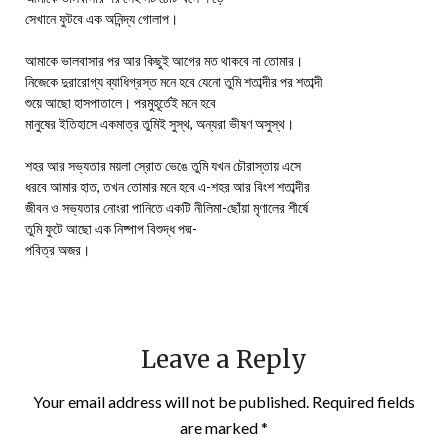
সেখানে ফুটবে এক অনিন্দ্য গোলাপ।
আমাকে ভালবাসার পর আর কিছুই আগের মত থাকবে না তোমার।
নিজেকে দুরারোগ্য ব্যাধিগ্রস্ত মনে হবে যেনো তুমি শতাব্দীর পর শতাব্দী
শুয়ে আছো হাসপাতালে। পরমুহূর্তেই মনে হবে
মানুষের ইতিহাসে একমাত্র তুমিই সুস্থ, অন্যরা ভীষণ অসুস্থ।
শহর আর সভ্যতার ময়লা স্রোত ভেঙে তুমি যখন চৌরাস্তায় এসে
ধরবে আমার হাত, তখন তোমার মনে হবে এ-শহর আর বিংশ শতাব্দীর
জীবন ও সভ্যতার নোংরা পানিতে একটি নীলিমা-ছোঁয়া মৃণালের শীর্ষে
তুমি ফুটে আছো এক নিষ্পাপ বিশুদ্ধ পদ্ম-
পবিত্র অজর।
Leave a Reply
Your email address will not be published.
Required fields
are marked
*