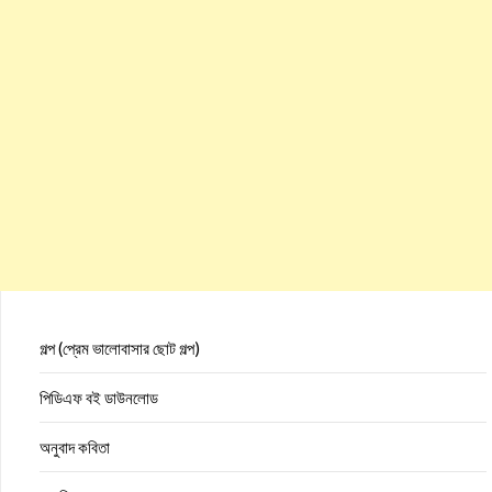
গল্প (প্রেম ভালোবাসার ছোট গল্প)
পিডিএফ বই ডাউনলোড
অনুবাদ কবিতা