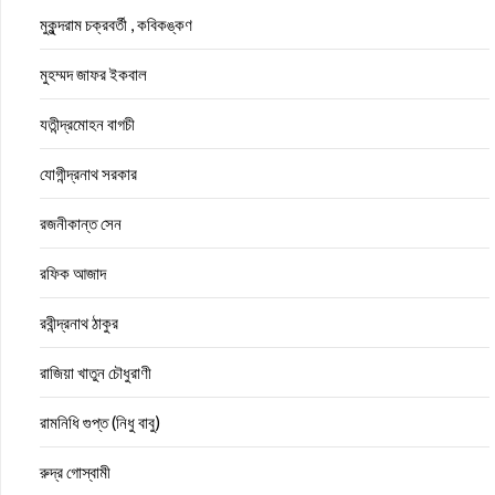
মুকুন্দরাম চক্রবর্তী , কবিকঙ্কণ
মুহম্মদ জাফর ইকবাল
যতীন্দ্রমোহন বাগচী
যোগীন্দ্রনাথ সরকার
রজনীকান্ত সেন
রফিক আজাদ
রবীন্দ্রনাথ ঠাকুর
রাজিয়া খাতুন চৌধুরাণী
রামনিধি গুপ্ত (নিধু বাবু)
রুদ্র গোস্বামী