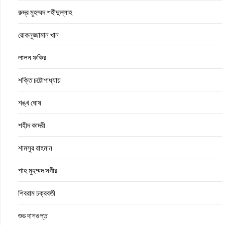
রুদ্র মুহম্মদ শহীদুল্লাহ
রোকনুজ্জামান খান
লালন ফকির
শক্তি চট্টোপাধ্যায়
শঙ্খ ঘোষ
শহীদ কাদরী
শামসুর রাহমান
শাহ মুহম্মদ সগীর
শিবরাম চক্রবর্তী
শুভ দাশগুপ্ত