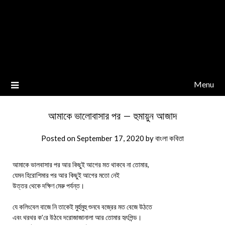
Menu
আমাকে ভালোবাসার পর – হুমায়ুন আজাদ
Posted on
September 17, 2020
by
বাংলা কবিতা
আমাকে ভালবাসার পর আর কিছুই আগের মত থাকবে না তোমার,
যেমন হিরোশিমার পর আর কিছুই আগের মতো নেই
উত্তর থেকে দক্ষিণ মেরু পর্যন্ত।
যে কলিংবেল বাজে নি তাকেই মুর্হুমুহু শুনবে বজ্রের মত বেজে উঠতে
এবং থরথর ক’রে উঠবে দরোজাজানালা আর তোমার হৃৎপিন্ড।