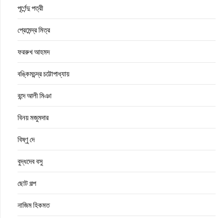
পূর্ণেন্দু পত্রী
প্রেমেন্দ্র মিত্র
ফররুখ আহমদ
বঙ্কিমচন্দ্র চট্টোপাধ্যায়
বন্দে আলী মিঞা
বিনয় মজুমদার
বিষ্ণু দে
বুদ্ধদেব বসু
ছোট গল্প
নাজিম হিকমত