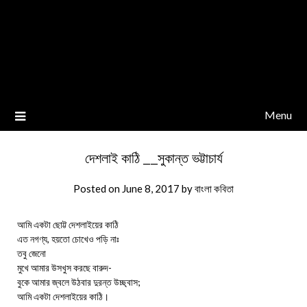
Menu
দেশলাই কাঠি __সুকান্ত ভট্টাচার্য
Posted on
June 8, 2017
by
বাংলা কবিতা
আমি একটা ছোট্ট দেশলাইয়ের কাঠি
এত নগণ্য, হয়তো চোখেও পড়ি নাঃ
তবু জেনো
মুখে আমার উসখুস করছে বারুদ-
বুকে আমার জ্বলে উঠবার দুরন্ত উচ্ছ্বাস;
আমি একটা দেশলাইয়ের কাঠি।