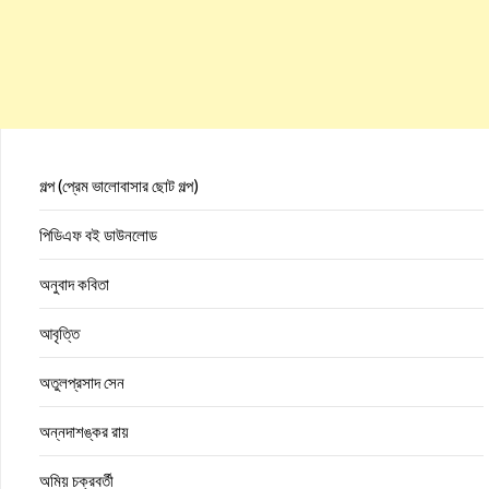
গল্প (প্রেম ভালোবাসার ছোট গল্প)
পিডিএফ বই ডাউনলোড
অনুবাদ কবিতা
আবৃত্তি
অতুলপ্রসাদ সেন
অন্নদাশঙ্কর রায়
অমিয় চক্রবর্তী