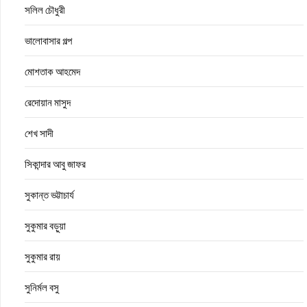
সলিল চৌধুরী
ভালোবাসার গল্প
মোশতাক আহমেদ
রেদোয়ান মাসুদ
শেখ সাদী
সিকান্দার আবু জাফর
সুকান্ত ভট্টাচার্য
সুকুমার বড়ুয়া
সুকুমার রায়
সুনির্মল বসু