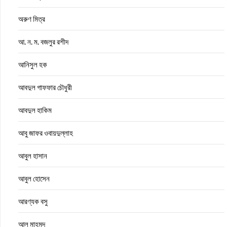
অরুণ মিত্র
আ. ন. ম. বজলুর রশীদ
আনিসুল হক
আবদুল গাফফার চৌধুরী
আবদুল হাকিম
আবু জাফর ওবায়দুল্লাহ
আবুল হাসান
আবুল হোসেন
আরণ্যক বসু
আল মাহমুদ