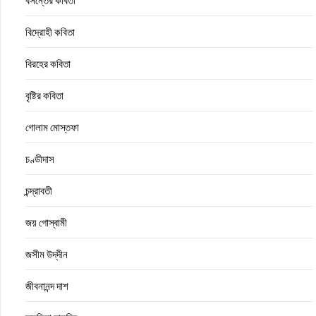
বসন্তের কবিতা
বিদ্রোহী কবিতা
বিরহের কবিতা
বৃষ্টির কবিতা
গোলাম মোস্তফা
চণ্ডীদাস
চন্দ্রাবতী
জয় গোস্বামী
জসীম উদ্‌দীন
জীবনানন্দ দাশ