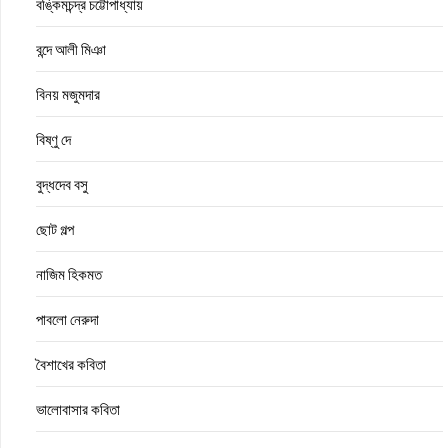
বঙ্কিমচন্দ্র চট্টোপাধ্যায়
বন্দে আলী মিঞা
বিনয় মজুমদার
বিষ্ণু দে
বুদ্ধদেব বসু
ছোট গল্প
নাজিম হিকমত
পাবলো নেরুদা
বৈশাখের কবিতা
ভালোবাসার কবিতা