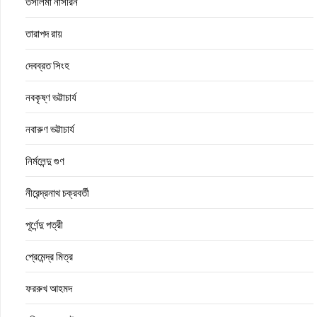
তসলিমা নাসরিন
তারাপদ রায়
দেবব্রত সিংহ
নবকৃষ্ণ ভট্টাচার্য
নবারুণ ভট্টাচার্য
নির্মলেন্দু গুণ
নীরেন্দ্রনাথ চক্রবর্তী
পূর্ণেন্দু পত্রী
প্রেমেন্দ্র মিত্র
ফররুখ আহমদ