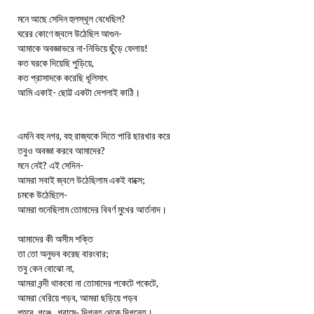
মনে আছে সেদিন হুলস্থূল বেধেছিল?
ঘরের কোণে জ্বলে উঠেছিল আগুন-
আমাকে অবজ্ঞাভরে না-নিভিয়ে ছুঁড়ে ফেলায়!
কত ঘরকে দিয়েছি পুড়িয়ে,
কত প্রাসাদকে করেছি ধূলিসাৎ
আমি একাই- ছোট্ট একটা দেশলাই কাঠি।
এমনি বহু নগর, বহু রাজ্যকে দিতে পারি ছারখার করে
তবুও অবজ্ঞা করবে আমাদের?
মনে নেই? এই সেদিন-
আমরা সবাই জ্বলে উঠেছিলাম একই বাক্সে;
চমকে উঠেছিলে-
আমরা শুনেছিলাম তোমাদের বিবর্ণ মুখের আর্তনাদ।
আমাদের কী অসীম শক্তি
তা তো অনুভব করেছ বারংবার;
তবু কেন বোঝো না,
আমরা বন্দী থাকবো না তোমাদের পকেটে পকেটে,
আমরা বেরিয়ে পড়ব, আমরা ছড়িয়ে পড়ব
শহরে, গঞ্জে , গ্রামে- দিগন্ত থেকে দিগন্তে।