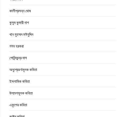
কালীপ্রসন্ন ঘোষ
কুসুম কুমারী দাশ
খান মুহম্মদ মঈনুদ্দিন
গগন হরকরা
গোবিন্দচন্দ্র দাস
অনুপ্রেরণামূলক কবিতা
ইসলামিক কবিতা
উপদেশমূলক কবিতা
একুশের কবিতা
কষ্টের কবিতা