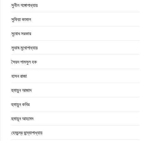
সুনীল গঙ্গোপাধ্যায়
সুফিয়া কামাল
সুবোধ সরকার
সুভাষ মুখোপাধ্যায়
সৈয়দ শামসুল হক
হাসন রাজা
হুমায়ুন আজাদ
হুমায়ুন কবির
হুমায়ূন আহমেদ
হেমচন্দ্র বন্দ্যোপাধ্যায়