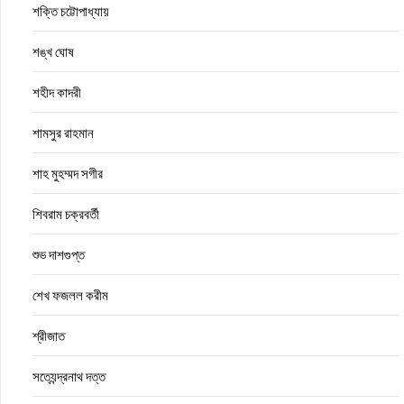
শক্তি চট্টোপাধ্যায়
শঙ্খ ঘোষ
শহীদ কাদরী
শামসুর রাহমান
শাহ মুহম্মদ সগীর
শিবরাম চক্রবর্তী
শুভ দাশগুপ্ত
শেখ ফজলল করীম
শ্রীজাত
সত্যেন্দ্রনাথ দত্ত