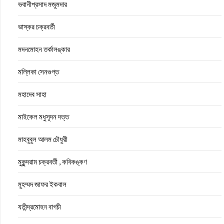
ভবানীপ্রসাদ মজুমদার
ভাস্কর চক্রবর্তী
মদনমোহন তর্কালঙ্কার
মল্লিকা সেনগুপ্ত
মহাদেব সাহা
মাইকেল মধুসূদন দত্ত
মাহবুবুল আলম চৌধুরী
মুকুন্দরাম চক্রবর্তী , কবিকঙ্কণ
মুহম্মদ জাফর ইকবাল
যতীন্দ্রমোহন বাগচী