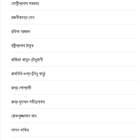
যোগীন্দ্রনাথ সরকার
রজনীকান্ত সেন
রফিক আজাদ
রবীন্দ্রনাথ ঠাকুর
রাজিয়া খাতুন চৌধুরাণী
রামনিধি গুপ্ত (নিধু বাবু)
রুদ্র গোস্বামী
রুদ্র মুহম্মদ শহীদুল্লাহ
রোকনুজ্জামান খান
লালন ফকির