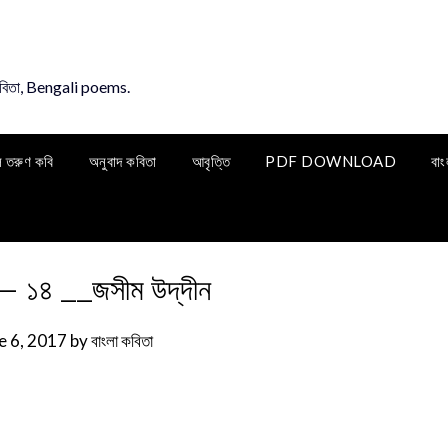
কবিতা, Bengali poems.
ি তরুণ কবি
অনুবাদ কবিতা
আবৃত্তি
PDF DOWNLOAD
বাং
 – ১৪ __জসীম উদ্‌দীন
e 6, 2017
by
বাংলা কবিতা