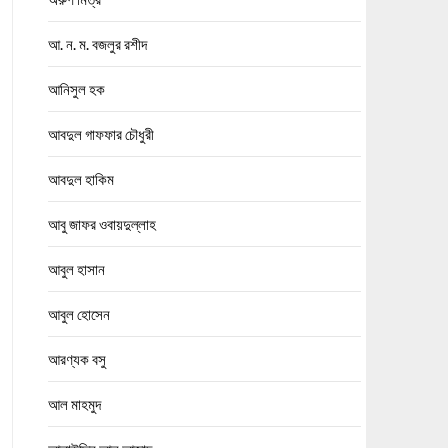
আ. ন. ম. বজলুর রশীদ
আনিসুল হক
আবদুল গাফফার চৌধুরী
আবদুল হাকিম
আবু জাফর ওবায়দুল্লাহ
আবুল হাসান
আবুল হোসেন
আরণ্যক বসু
আল মাহমুদ