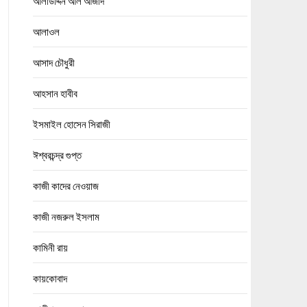
আলাউদ্দিন আল আজাদ
আলাওল
আসাদ চৌধুরী
আহসান হাবীব
ইসমাইল হোসেন সিরাজী
ঈশ্বরচন্দ্র গুপ্ত
কাজী কাদের নেওয়াজ
কাজী নজরুল ইসলাম
কামিনী রায়
কায়কোবাদ