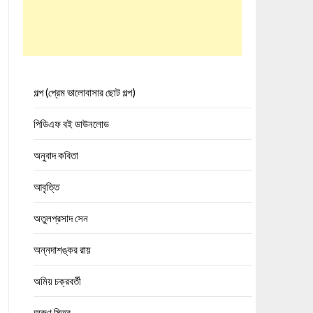
গল্প (প্রেম ভালোবাসার ছোট গল্প)
পিডিএফ বই ডাউনলোড
অনুবাদ কবিতা
আবৃত্তি
অতুলপ্রসাদ সেন
অন্নদাশঙ্কর রায়
অমিয় চক্রবর্তী
অরুণ মিত্র