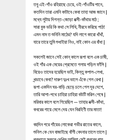
তবু এই-গাঁও রহিয়াছে চেয়ে, ওই-গাঁওটির পানে,
কতদিন তারা এমনি কাটাবে কেবা তাহা আজ জানে |
মধ্যে লুটায় দিগন্ত-জোড়া নক্সী-কাঁথার মাঠ ;
সারা বুক ভরি কি কথা সে লিখি, নীরবে করিছে পাঠ!
এমন নাম ত শুনিনি মাঠের? যদি লাগে কারো ধাঁধাঁ,
যারে তারে তুমি শুধাইয়া নিও, নাই কোন এর বাঁধা |
সকলেই জানে সেই কোন্ কালে রূপা বলে এক চাষী,
ওই গাঁর এক মেয়ের প্রেমেতে গলায় পড়িল ফাঁসি |
বিয়েও তাদের হয়েছিল ভাই, কিন্তু কপাল-লেখা,
খন্ডাবে কেবা? দারুণ দুঃখ ভালে এঁকে গেল রেখা |
রূপা একদিন ঘর-বাড়ি ছেড়ে চলে গেল দূর দেশে,
তারি আশা-পথে চাহিয়া চাহিয়া বউটি মরিল শেষে |
মরিবার কালে বলে গিয়েছিল — তাহার নক্সী-কাঁথা,
কবরের গায়ে মেলে দেয় যেন বিরহিণী তার মাতা!
বহুদিন পরে গাঁয়ের লোকেরা গভীর রাতের কালে,
শুনিল কে যেন বাজাইছে বাঁশী বেদনার তালে তালে |
প্রভাতে সকলে দেখিল আসিয়া সেই কবরের গায়,