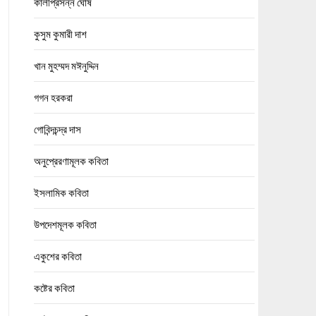
কালীপ্রসন্ন ঘোষ
কুসুম কুমারী দাশ
খান মুহম্মদ মঈনুদ্দিন
গগন হরকরা
গোবিন্দচন্দ্র দাস
অনুপ্রেরণামূলক কবিতা
ইসলামিক কবিতা
উপদেশমূলক কবিতা
একুশের কবিতা
কষ্টের কবিতা