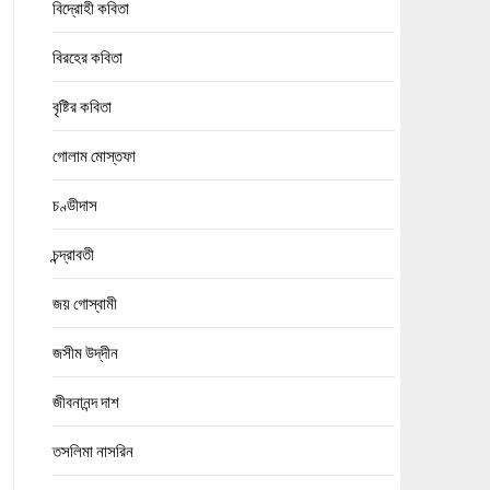
বিদ্রোহী কবিতা
বিরহের কবিতা
বৃষ্টির কবিতা
গোলাম মোস্তফা
চণ্ডীদাস
চন্দ্রাবতী
জয় গোস্বামী
জসীম উদ্‌দীন
জীবনানন্দ দাশ
তসলিমা নাসরিন