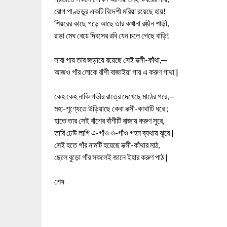
রোগ পাণ্ডডুর একটি বিদেশী মরিয়া রয়েছে হায়!
শিয়রের কাছে পড়ে আছে তার কখানা রঙীন শাড়ী,
রাঙা মেঘ বেয়ে দিবসের রবি যেন চলে গেছে বাড়ি!
সারা গায় তার জড়ায়ে রয়েছে সেই নক্সী-কাঁথা,—
আজও গাঁর লোকে বাঁশী বাজাইয়া গায় এ করুণ গাথা |
কেহ কেহ নাকি গভীর রাত্রে দেখেছে মাঠের পরে,—
মহা-শূণ্যেতে উড়িয়াছে কেবা নক্সী-কাথাটি ধরে ;
হাতে তার সেই বাঁশের বাঁশীটি বাজায় করুণ সুরে,
তারি ঢেউ লাগি এ-গাঁও ও-গাঁও গহন ব্যথায় ঝুরে |
সেই হতে গাঁর নামটি হয়েছে নক্সী-কাঁথার মাঠ,
ছেলে বুড়ো গাঁর সকলেই জানে ইহার করুণ পাঠ |
শেষ