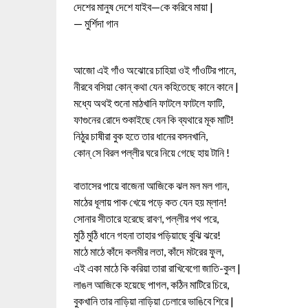
দেশের মানুষ দেশে যাইব—কে করিবে মায়া |
— মুর্শিদা গান
আজো এই গাঁও অঝোরে চাহিয়া ওই গাঁওটির পানে,
নীরবে বসিয়া কোন্ কথা যেন কহিতেছে কানে কানে |
মধ্যে অথই শুনো মাঠখানি ফাটলে ফাটলে ফাটি,
ফাগুনের রোদে শুকাইছে যেন কি ব্যথারে মূক মাটি!
নিঠুর চাষীরা বুক হতে তার ধানের বসনখানি,
কোন্ সে বিরল পল্লীর ঘরে নিয়ে গেছে হায় টানি !
বাতাসের পায়ে বাজেনা আজিকে ঝল মল মল গান,
মাঠের ধূলায় পাক খেয়ে পড়ে কত যেন হয় ম্লান!
সোনার সীতারে হরেছে রাবণ, পল্লীর পথ পরে,
মুঠি মুঠি ধানে গহনা তাহার পড়িয়াছে বুঝি ঝরে!
মাঠে মাঠে কাঁদে কলমীর লতা, কাঁদে মটরের ফুল,
এই একা মাঠে কি করিয়া তারা রাখিবেগো জাতি-কুল |
লাঙল আজিকে হয়েছে পাগল, কঠিন মাটিরে চিরে,
বুকখানি তার নাড়িয়া নাড়িয়া ঢেলারে ভাঙিবে শিরে |