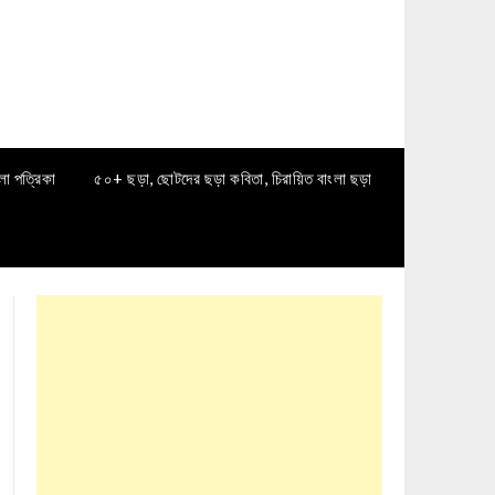
লা পত্রিকা
৫০+ ছড়া, ছোটদের ছড়া কবিতা, চিরায়িত বাংলা ছড়া