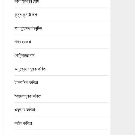
কালীপ্রসন্ন ঘোষ
কুসুম কুমারী দাশ
খান মুহম্মদ মঈনুদ্দিন
গগন হরকরা
গোবিন্দচন্দ্র দাস
অনুপ্রেরণামূলক কবিতা
ইসলামিক কবিতা
উপদেশমূলক কবিতা
একুশের কবিতা
কষ্টের কবিতা