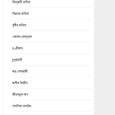
বিদ্রোহী কবিতা
বিরহের কবিতা
বৃষ্টির কবিতা
গোলাম মোস্তফা
চণ্ডীদাস
চন্দ্রাবতী
জয় গোস্বামী
জসীম উদ্‌দীন
জীবনানন্দ দাশ
তসলিমা নাসরিন