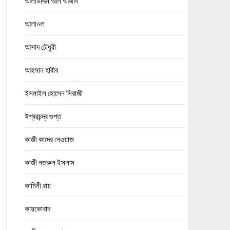
আলাউদ্দিন আল আজাদ
আলাওল
আসাদ চৌধুরী
আহসান হাবীব
ইসমাইল হোসেন সিরাজী
ঈশ্বরচন্দ্র গুপ্ত
কাজী কাদের নেওয়াজ
কাজী নজরুল ইসলাম
কামিনী রায়
কায়কোবাদ