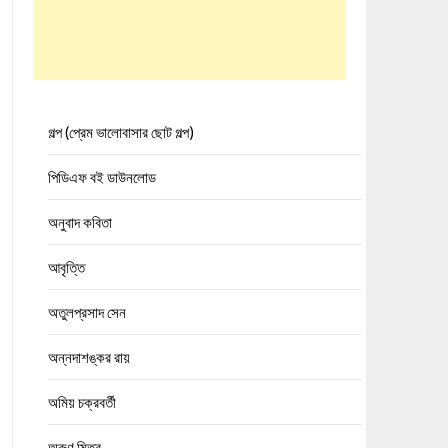
গল্প (প্রেম ভালোবাসার ছোট গল্প)
পিডিএফ বই ডাউনলোড
অনুবাদ কবিতা
আবৃত্তি
অতুলপ্রসাদ সেন
অন্নদাশঙ্কর রায়
অমিয় চক্রবর্তী
অরুণ মিত্র