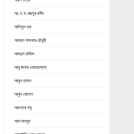
আ. ন. ম. বজলুর রশীদ
আনিসুল হক
আবদুল গাফফার চৌধুরী
আবদুল হাকিম
আবু জাফর ওবায়দুল্লাহ
আবুল হাসান
আবুল হোসেন
আরণ্যক বসু
আল মাহমুদ