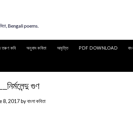
কবিতা, Bengali poems.
ি তরুণ কবি
অনুবাদ কবিতা
আবৃত্তি
PDF DOWNLOAD
বাং
_নির্মলেন্দু গুণ
e 8, 2017
by
বাংলা কবিতা