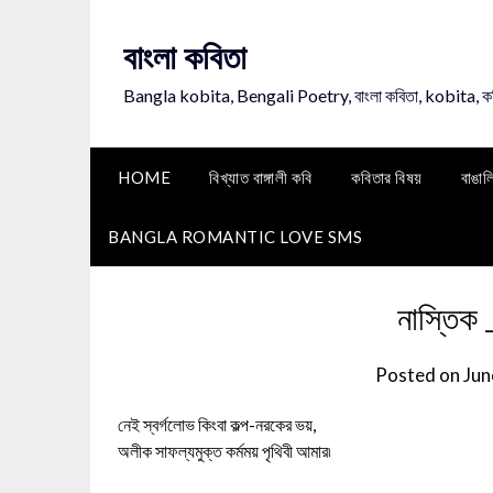
Skip
to
বাংলা কবিতা
content
Bangla kobita, Bengali Poetry, বাংলা কবিতা, kobita, 
HOME
বিখ্যাত বাঙ্গালী কবি
কবিতার বিষয়
বাঙাল
BANGLA ROMANTIC LOVE SMS
নাস্তিক _
Posted on
Jun
নেই স্বর্গলোভ কিংবা কল্প-নরকের ভয়,
অলীক সাফল্যমুক্ত কর্মময় পৃথিবী আমার৷