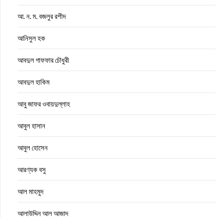
আ. ন. ম. বজলুর রশীদ
আনিসুল হক
আবদুল গাফফার চৌধুরী
আবদুল হাকিম
আবু জাফর ওবায়দুল্লাহ
আবুল হাসান
আবুল হোসেন
আরণ্যক বসু
আল মাহমুদ
আলাউদ্দিন আল আজাদ