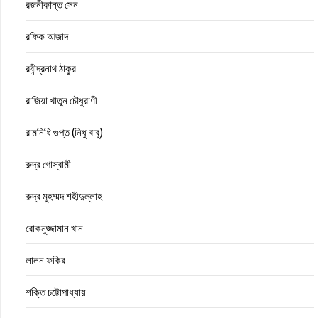
রজনীকান্ত সেন
রফিক আজাদ
রবীন্দ্রনাথ ঠাকুর
রাজিয়া খাতুন চৌধুরাণী
রামনিধি গুপ্ত (নিধু বাবু)
রুদ্র গোস্বামী
রুদ্র মুহম্মদ শহীদুল্লাহ
রোকনুজ্জামান খান
লালন ফকির
শক্তি চট্টোপাধ্যায়