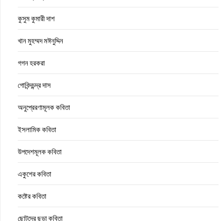
কুসুম কুমারী দাশ
খান মুহম্মদ মঈনুদ্দিন
গগন হরকরা
গোবিন্দচন্দ্র দাস
অনুপ্রেরণামূলক কবিতা
ইসলামিক কবিতা
উপদেশমূলক কবিতা
একুশের কবিতা
কষ্টের কবিতা
ছোটদের ছড়া কবিতা