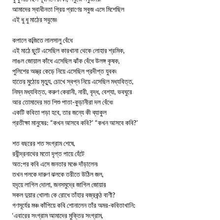
আমাদের স্বাধীনতা প্রিয় প্রাণের সবুজ এসে মিশেছিল
এই ধু ধু মাঠের সবুজে৷
কপালে কব্জিতে লালসালু বেঁধে
এই মাঠে ছুটে এসেছিল কারখানা থেকে লোহার শ্রমিক,
লাঙল জোয়াল কাঁধে এসেছিল ঝাঁক বেঁধে উলঙ্গ কৃষক,
পুলিশের অস্ত্র কেড়ে নিয়ে এসেছিল প্রদীপ্ত যুবক৷
হাতের মুঠোয় মৃত্যু, চোখে স্বপ্ন নিয়ে এসেছিল মধ্যবিত্ত,
নিম্ন মধ্যবিত্ত, করুণ কেরানী, নারী, বৃদ্ধ, বেশ্যা, ভবঘুরে
আর তোমাদের মত শিশু পাতা-কুড়ানীরা দল বেঁধে৷
একটি কবিতা পড়া হবে, তার জন্যে কী ব্যাকুল
প্রতীক্ষা মানুষের: “কখন আসবে কবি?’ “কখন আসবে কবি?’
শত বছরের শত সংগ্রাম শেষে,
রবীন্দ্রনাথের মতো দৃপ্ত পায়ে হেঁটে
অত:পর কবি এসে জনতার মঞ্চে দাঁড়ালেন৷
তখন পলকে দারুণ ঝলকে তরীতে উঠিল জল,
হদৃয়ে লাগিল দোলা, জনসমুদ্রে জাগিল জোয়ার
সকল দুয়ার খোলা৷ কে রোধে তাঁহার বজ্রকন্ঠ বাণী?
গণসূর্যের মঞ্চ কাঁপিয়ে কবি শোনালেন তাঁর অমর-কবিতাখানি:
‘এবারের সংগ্রাম আমাদের মুক্তির সংগ্রাম,