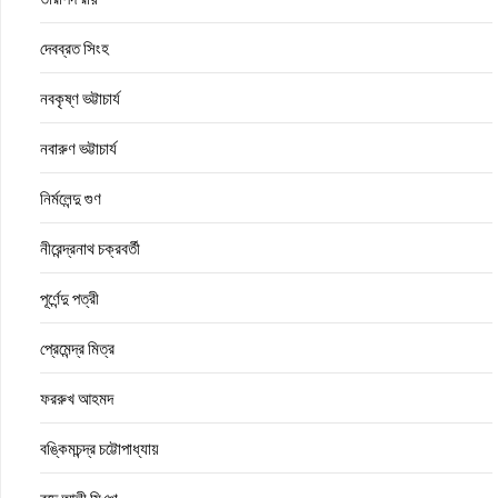
দেবব্রত সিংহ
নবকৃষ্ণ ভট্টাচার্য
নবারুণ ভট্টাচার্য
নির্মলেন্দু গুণ
নীরেন্দ্রনাথ চক্রবর্তী
পূর্ণেন্দু পত্রী
প্রেমেন্দ্র মিত্র
ফররুখ আহমদ
বঙ্কিমচন্দ্র চট্টোপাধ্যায়