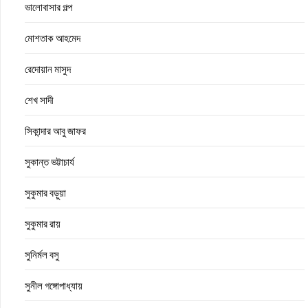
ভালোবাসার গল্প
মোশতাক আহমেদ
রেদোয়ান মাসুদ
শেখ সাদী
সিকান্দার আবু জাফর
সুকান্ত ভট্টাচার্য
সুকুমার বড়ুয়া
সুকুমার রায়
সুনির্মল বসু
সুনীল গঙ্গোপাধ্যায়