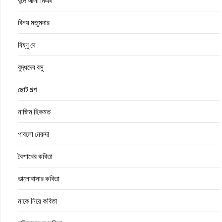
বন্দে আলী মিঞা
বিনয় মজুমদার
বিষ্ণু দে
বুদ্ধদেব বসু
ছোট গল্প
নাজিম হিকমত
পাবলো নেরুদা
বৈশাখের কবিতা
ভালোবাসার কবিতা
মাকে নিয়ে কবিতা