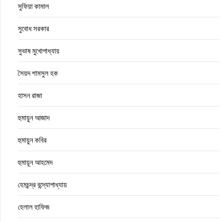
সুফিয়া কামাল
সুবোধ সরকার
সুভাষ মুখোপাধ্যায়
সৈয়দ শামসুল হক
হাসন রাজা
হুমায়ুন আজাদ
হুমায়ুন কবির
হুমায়ূন আহমেদ
হেমচন্দ্র বন্দ্যোপাধ্যায়
হেলাল হাফিজ