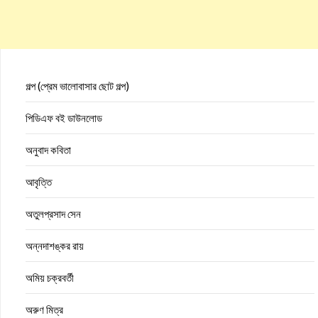
গল্প (প্রেম ভালোবাসার ছোট গল্প)
পিডিএফ বই ডাউনলোড
অনুবাদ কবিতা
আবৃত্তি
অতুলপ্রসাদ সেন
অন্নদাশঙ্কর রায়
অমিয় চক্রবর্তী
অরুণ মিত্র