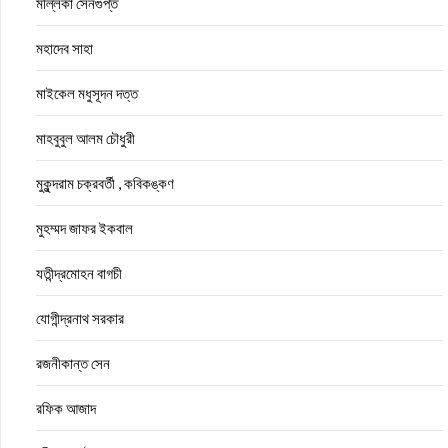
মল্লিকা সেনগুপ্ত
মহাদেব সাহা
মাইকেল মধুসূদন দত্ত
মাহবুবুল আলম চৌধুরী
মুকুন্দরাম চক্রবর্তী , কবিকঙ্কণ
মুহম্মদ জাফর ইকবাল
যতীন্দ্রমোহন বাগচী
যোগীন্দ্রনাথ সরকার
রজনীকান্ত সেন
রফিক আজাদ