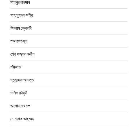
শামসুর রাহমান
শাহ মুহম্মদ সগীর
শিবরাম চক্রবর্তী
শুভ দাশগুপ্ত
শেখ ফজলল করীম
শ্রীজাত
সত্যেন্দ্রনাথ দত্ত
সলিল চৌধুরী
ভালোবাসার গল্প
মোশতাক আহমেদ