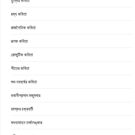
যুদ্ধের কবিতা
রম্য কবিতা
রাজনৈতিক কবিতা
রূপক কবিতা
রোমান্টিক কবিতা
শীতের কবিতা
শুভ নববর্ষের কবিতা
ভবানীপ্রসাদ মজুমদার
ভাস্কর চক্রবর্তী
মদনমোহন তর্কালঙ্কার