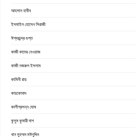
আহসান হাবীব
ইসমাইল হোসেন সিরাজী
ঈশ্বরচন্দ্র গুপ্ত
কাজী কাদের নেওয়াজ
কাজী নজরুল ইসলাম
কামিনী রায়
কায়কোবাদ
কালীপ্রসন্ন ঘোষ
কুসুম কুমারী দাশ
খান মুহম্মদ মঈনুদ্দিন