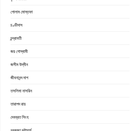
গোলাম মোস্তফা
চণ্ডীদাস
চন্দ্রাবতী
জয় গোস্বামী
জসীম উদ্‌দীন
জীবনানন্দ দাশ
তসলিমা নাসরিন
তারাপদ রায়
দেবব্রত সিংহ
নবকৃষ্ণ ভট্টাচার্য