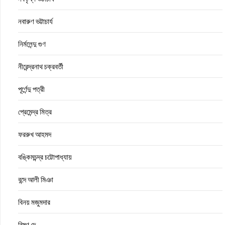
নবারুণ ভট্টাচার্য
নির্মলেন্দু গুণ
নীরেন্দ্রনাথ চক্রবর্তী
পূর্ণেন্দু পত্রী
প্রেমেন্দ্র মিত্র
ফররুখ আহমদ
বঙ্কিমচন্দ্র চট্টোপাধ্যায়
বন্দে আলী মিঞা
বিনয় মজুমদার
বিষ্ণু দে