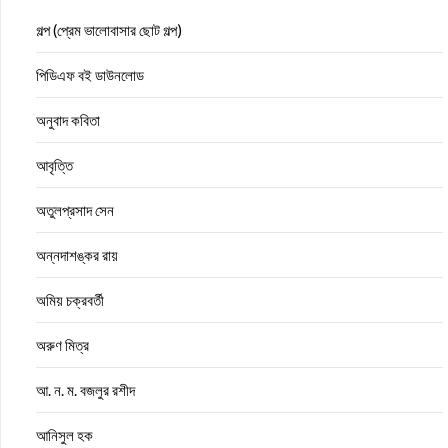
গল্প (প্রেম ভালোবাসার ছোট গল্প)
পিডিএফ বই ডাউনলোড
অনুবাদ কবিতা
আবৃত্তি
অতুলপ্রসাদ সেন
অন্নদাশঙ্কর রায়
অমিয় চক্রবর্তী
অরুণ মিত্র
আ. ন. ম. বজলুর রশীদ
আনিসুল হক