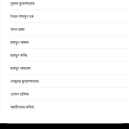
সুভাষ মুখোপাধ্যায়
সৈয়দ শামসুল হক
হাসন রাজা
হুমায়ুন আজাদ
হুমায়ুন কবির
হুমায়ূন আহমেদ
হেমচন্দ্র বন্দ্যোপাধ্যায়
হেলাল হাফিজ
স্বাধীনতার কবিতা