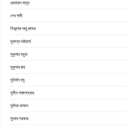
রেদোয়ান মাসুদ
শেখ সাদী
সিকান্দার আবু জাফর
সুকান্ত ভট্টাচার্য
সুকুমার বড়ুয়া
সুকুমার রায়
সুনির্মল বসু
সুনীল গঙ্গোপাধ্যায়
সুফিয়া কামাল
সুবোধ সরকার