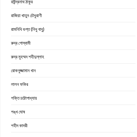
রবীন্দ্রনাথ ঠাকুর
রাজিয়া খাতুন চৌধুরাণী
রামনিধি গুপ্ত (নিধু বাবু)
রুদ্র গোস্বামী
রুদ্র মুহম্মদ শহীদুল্লাহ
রোকনুজ্জামান খান
লালন ফকির
শক্তি চট্টোপাধ্যায়
শঙ্খ ঘোষ
শহীদ কাদরী