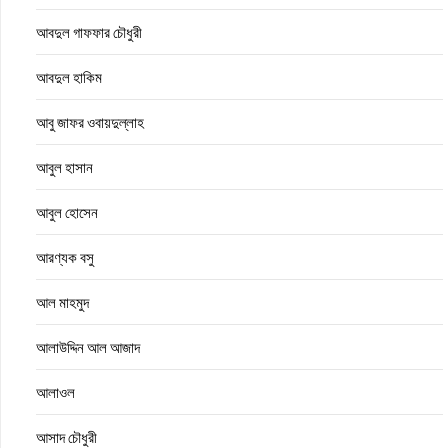
আবদুল গাফফার চৌধুরী
আবদুল হাকিম
আবু জাফর ওবায়দুল্লাহ
আবুল হাসান
আবুল হোসেন
আরণ্যক বসু
আল মাহমুদ
আলাউদ্দিন আল আজাদ
আলাওল
আসাদ চৌধুরী