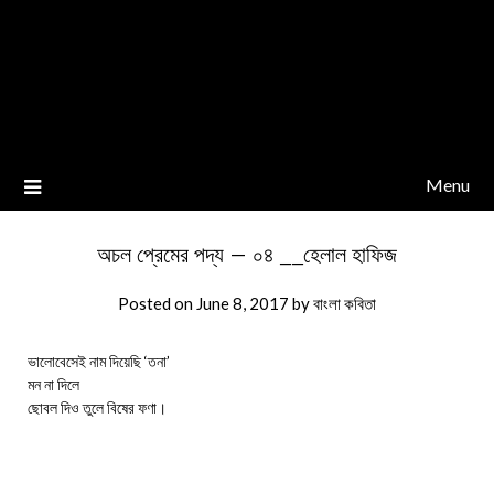
Menu
অচল প্রেমের পদ্য – ০৪ __হেলাল হাফিজ
Posted on
June 8, 2017
by
বাংলা কবিতা
ভালোবেসেই নাম দিয়েছি ‘তনা’
মন না দিলে
ছোবল দিও তুলে বিষের ফণা।