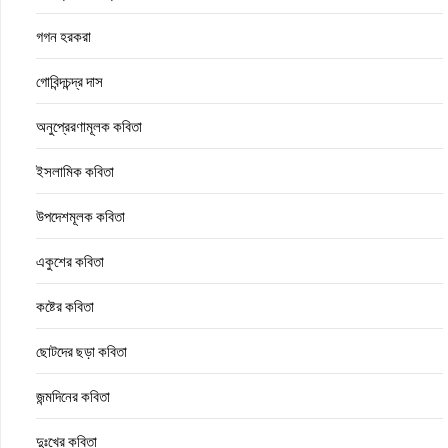
গগন হরকরা
গোবিন্দচন্দ্র দাস
অনুপ্রেরণামূলক কবিতা
ইসলামিক কবিতা
উপদেশমূলক কবিতা
একুশের কবিতা
কষ্টের কবিতা
ছোটদের ছড়া কবিতা
জন্মদিনের কবিতা
দুঃখের কবিতা