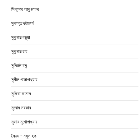
সিকান্দার আবু জাফর
সুকান্ত ভট্টাচার্য
সুকুমার বড়ুয়া
সুকুমার রায়
সুনির্মল বসু
সুনীল গঙ্গোপাধ্যায়
সুফিয়া কামাল
সুবোধ সরকার
সুভাষ মুখোপাধ্যায়
সৈয়দ শামসুল হক