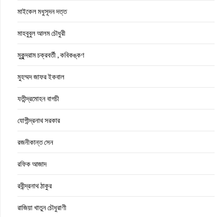
মাইকেল মধুসূদন দত্ত
মাহবুবুল আলম চৌধুরী
মুকুন্দরাম চক্রবর্তী , কবিকঙ্কণ
মুহম্মদ জাফর ইকবাল
যতীন্দ্রমোহন বাগচী
যোগীন্দ্রনাথ সরকার
রজনীকান্ত সেন
রফিক আজাদ
রবীন্দ্রনাথ ঠাকুর
রাজিয়া খাতুন চৌধুরাণী