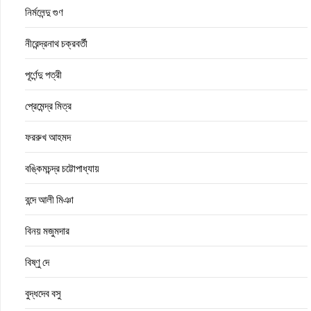
নির্মলেন্দু গুণ
নীরেন্দ্রনাথ চক্রবর্তী
পূর্ণেন্দু পত্রী
প্রেমেন্দ্র মিত্র
ফররুখ আহমদ
বঙ্কিমচন্দ্র চট্টোপাধ্যায়
বন্দে আলী মিঞা
বিনয় মজুমদার
বিষ্ণু দে
বুদ্ধদেব বসু