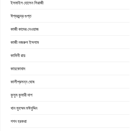
ইসমাইল হোসেন সিরাজী
ঈশ্বরচন্দ্র গুপ্ত
কাজী কাদের নেওয়াজ
কাজী নজরুল ইসলাম
কামিনী রায়
কায়কোবাদ
কালীপ্রসন্ন ঘোষ
কুসুম কুমারী দাশ
খান মুহম্মদ মঈনুদ্দিন
গগন হরকরা