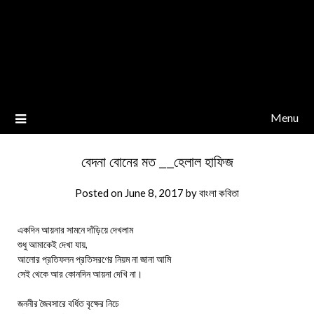
Menu
বেদনা বোনের মত __হেলাল হাফিজ
Posted on
June 8, 2017
by
বাংলা কবিতা
একদিন আয়নার সামনে দাঁড়িয়ে দেখলাম
শুধু আমাকেই দেখা যায়,
আলোর প্রতিফলন প্রতিসরণের নিয়ম না জানা আমি
সেই থেকে আর কোনদিন আয়না দেখি না।
জননীর জৈবসারে বর্ধিত বৃক্ষের নিচে