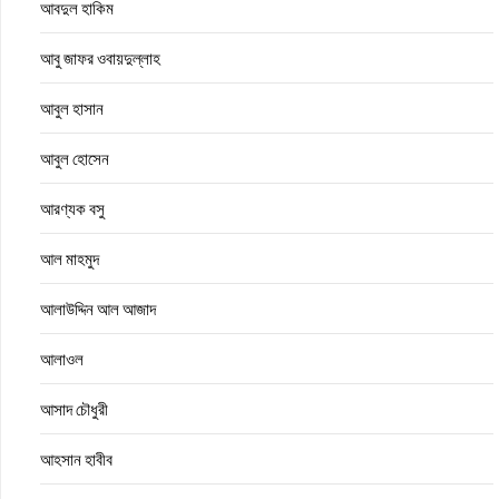
আবদুল হাকিম
আবু জাফর ওবায়দুল্লাহ
আবুল হাসান
আবুল হোসেন
আরণ্যক বসু
আল মাহমুদ
আলাউদ্দিন আল আজাদ
আলাওল
আসাদ চৌধুরী
আহসান হাবীব