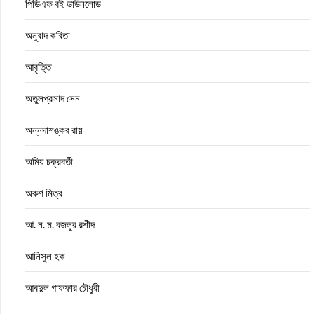
পিডিএফ বই ডাউনলোড
অনুবাদ কবিতা
আবৃত্তি
অতুলপ্রসাদ সেন
অন্নদাশঙ্কর রায়
অমিয় চক্রবর্তী
অরুণ মিত্র
আ. ন. ম. বজলুর রশীদ
আনিসুল হক
আবদুল গাফফার চৌধুরী