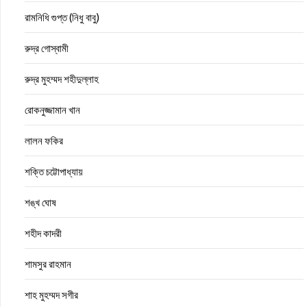
রামনিধি গুপ্ত (নিধু বাবু)
রুদ্র গোস্বামী
রুদ্র মুহম্মদ শহীদুল্লাহ
রোকনুজ্জামান খান
লালন ফকির
শক্তি চট্টোপাধ্যায়
শঙ্খ ঘোষ
শহীদ কাদরী
শামসুর রাহমান
শাহ মুহম্মদ সগীর