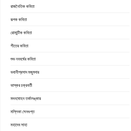
রাজনৈতিক কবিতা
রূপক কবিতা
রোমান্টিক কবিতা
শীতের কবিতা
শুভ নববর্ষের কবিতা
ভবানীপ্রসাদ মজুমদার
ভাস্কর চক্রবর্তী
মদনমোহন তর্কালঙ্কার
মল্লিকা সেনগুপ্ত
মহাদেব সাহা