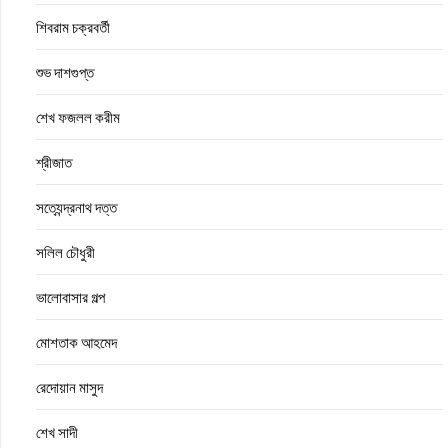
শিবরাম চক্রবর্তী
শুভ দাশগুপ্ত
শেখ ফজলল করীম
শ্রীজাত
সত্যেন্দ্রনাথ দত্ত
সলিল চৌধুরী
ভালোবাসার গল্প
মোশতাক আহমেদ
রেদোয়ান মাসুদ
শেখ সাদী