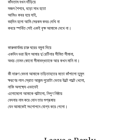
কাঁদতাম যখন দাঁড়িয়ে
সজল শৈশবে, বড়ো সাধ হতো
আমিও কবর হয়ে যাই,
বহুদিন হলো আমি সেরকম কবর দেখি না
কবরে স্পর্ধিত সেই একই বৃক্ষ আমাকে দেখে না।
কারুকার্যময় চারু ঘরের নমুনা দিয়ে
একদিন ভরা ছিল আমার দু’রেটিনার সীমিত সীমানা,
অথচ তেমন কোনো সীমাবদ্ধতাকে আর কখন মানি না।
কী দারুণ বেদনা আমাকে তড়িতাহতের মতো কাঁপালো তুমুল
ক্ষরণের লাল স্রোত আজন্ম পুরোটা ভেতর উল্টে পাল্টে খেলো,
নাকি অলক্ষ্যে এভাবেই
এলোমেলো আমাকে পাল্টালো, নিপুণ নিষ্ঠায়
বেদনার নাম করে বোন তার শুশ্রূষায়
যেন আমাকেই সংগোপনে যোগ্য করে গেলো।