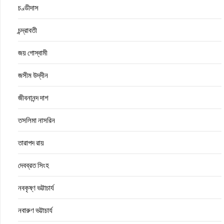
চণ্ডীদাস
চন্দ্রাবতী
জয় গোস্বামী
জসীম উদ্‌দীন
জীবনানন্দ দাশ
তসলিমা নাসরিন
তারাপদ রায়
দেবব্রত সিংহ
নবকৃষ্ণ ভট্টাচার্য
নবারুণ ভট্টাচার্য