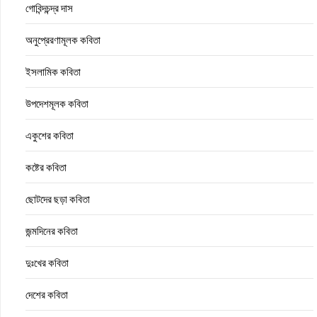
গোবিন্দচন্দ্র দাস
অনুপ্রেরণামূলক কবিতা
ইসলামিক কবিতা
উপদেশমূলক কবিতা
একুশের কবিতা
কষ্টের কবিতা
ছোটদের ছড়া কবিতা
জন্মদিনের কবিতা
দুঃখের কবিতা
দেশের কবিতা