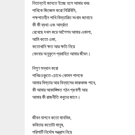
নিতান্তই জানতে ইচ্ছে হলে আমার খবর
পাখিকে জিজ্ঞেস করো নিরিবিলি,
পক্ষপাতহীন পাখি বিস্তারিত সংবাদ জানাবে
কী কী ব্যথা এবং আর্দ্রতা
রেখেছে দখল করে আশৈশব আমার একালা,
আমি কতো একা,
কতোখানি ক্ষত আর ক্ষতি নিয়ে
বেদনার অনুকূলে প্রবাহিত আমার জীবন।
নিপুণ সন্ধান করো
পাখির চঞ্চুতে-চোখে-কোমল পালকে
আমার বিস্তার আর বিন্যাসের কারুকাজ পাবে,
কী আমার আকাঙ্ক্ষিত গঠন প্রণালী আর
আমার কী রাজনীতি কবুতর জানে।
জীবন যাপনে কতো মানবিক,
কবিতায় কতোটা মানুষ,
পরিপাটি নির্দোষ সন্ত্রাস নিয়ে