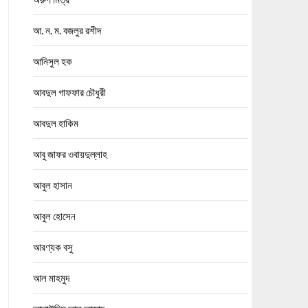
আ. ন. ম. বজলুর রশীদ
আনিসুল হক
আবদুল গাফফার চৌধুরী
আবদুল হাকিম
আবু জাফর ওবায়দুল্লাহ
আবুল হাসান
আবুল হোসেন
আরণ্যক বসু
আল মাহমুদ