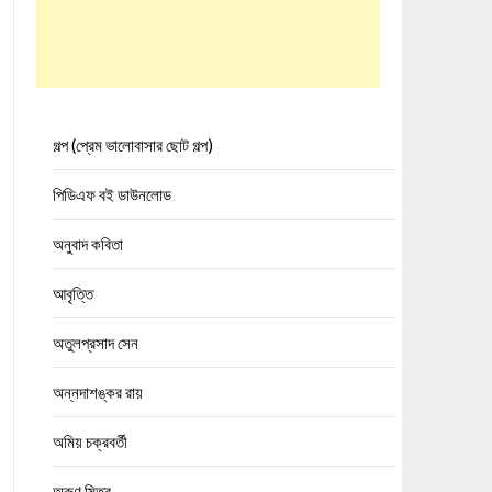
গল্প (প্রেম ভালোবাসার ছোট গল্প)
পিডিএফ বই ডাউনলোড
অনুবাদ কবিতা
আবৃত্তি
অতুলপ্রসাদ সেন
অন্নদাশঙ্কর রায়
অমিয় চক্রবর্তী
অরুণ মিত্র