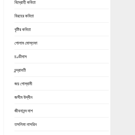
বিদ্রোহী কবিতা
বিরহের কবিতা
বৃষ্টির কবিতা
গোলাম মোস্তফা
চণ্ডীদাস
চন্দ্রাবতী
জয় গোস্বামী
জসীম উদ্‌দীন
জীবনানন্দ দাশ
তসলিমা নাসরিন