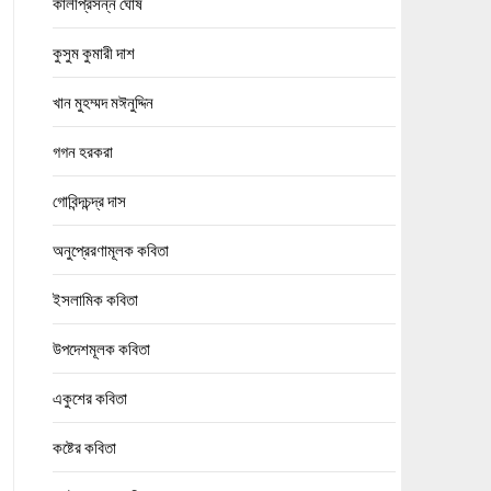
কালীপ্রসন্ন ঘোষ
কুসুম কুমারী দাশ
খান মুহম্মদ মঈনুদ্দিন
গগন হরকরা
গোবিন্দচন্দ্র দাস
অনুপ্রেরণামূলক কবিতা
ইসলামিক কবিতা
উপদেশমূলক কবিতা
একুশের কবিতা
কষ্টের কবিতা