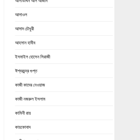
আলাউদ্দিন আল আজাদ
আলাওল
আসাদ চৌধুরী
আহসান হাবীব
ইসমাইল হোসেন সিরাজী
ঈশ্বরচন্দ্র গুপ্ত
কাজী কাদের নেওয়াজ
কাজী নজরুল ইসলাম
কামিনী রায়
কায়কোবাদ