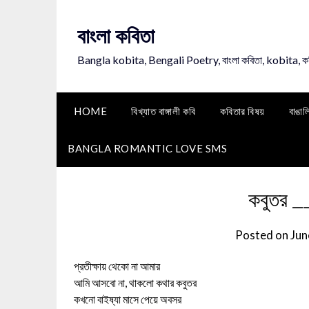
Skip
to
বাংলা কবিতা
content
Bangla kobita, Bengali Poetry, বাংলা কবিতা, kobita, 
HOME
বিখ্যাত বাঙ্গালী কবি
কবিতার বিষয়
বাঙাল
BANGLA ROMANTIC LOVE SMS
কবুতর _
Posted on
Jun
প্রতীক্ষায় থেকো না আমার
আমি আসবো না, থাকলো কথার কবুতর
কখনো বাইষ্যা মাসে পেয়ে অবসর