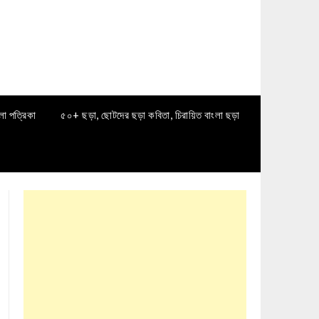
লা পত্রিকা
৫০+ ছড়া, ছোটদের ছড়া কবিতা, চিরায়িত বাংলা ছড়া