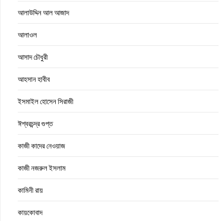
আলাউদ্দিন আল আজাদ
আলাওল
আসাদ চৌধুরী
আহসান হাবীব
ইসমাইল হোসেন সিরাজী
ঈশ্বরচন্দ্র গুপ্ত
কাজী কাদের নেওয়াজ
কাজী নজরুল ইসলাম
কামিনী রায়
কায়কোবাদ