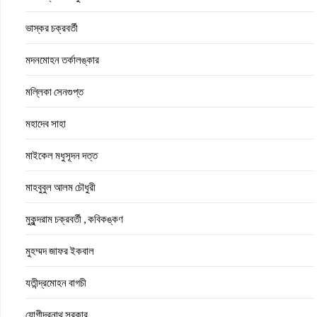
ভাস্কর চক্রবর্তী
মদনমোহন তর্কালঙ্কার
মল্লিকা সেনগুপ্ত
মহাদেব সাহা
মাইকেল মধুসূদন দত্ত
মাহবুবুল আলম চৌধুরী
মুকুন্দরাম চক্রবর্তী , কবিকঙ্কণ
মুহম্মদ জাফর ইকবাল
যতীন্দ্রমোহন বাগচী
যোগীন্দ্রনাথ সরকার