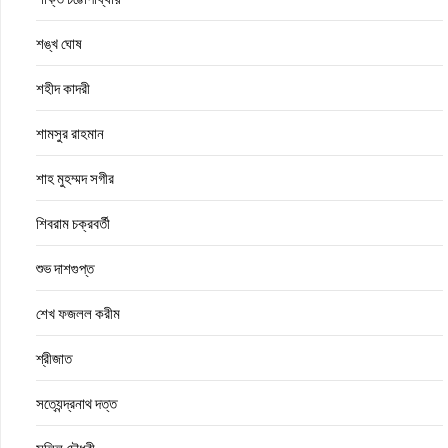
শঙ্খ ঘোষ
শহীদ কাদরী
শামসুর রাহমান
শাহ মুহম্মদ সগীর
শিবরাম চক্রবর্তী
শুভ দাশগুপ্ত
শেখ ফজলল করীম
শ্রীজাত
সত্যেন্দ্রনাথ দত্ত