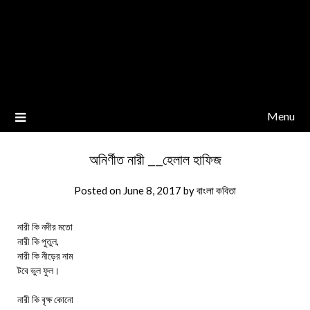
Menu
অনির্ণীত নারী __হেলাল হাফিজ
Posted on
June 8, 2017
by
বাংলা কবিতা
নারী কি নদীর মতো
নারী কি পুতুল,
নারী কি নীড়ের নাম
টবে ভুল ফুল।
নারী কি বৃক্ষ কোনো