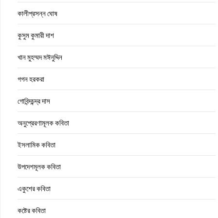
কালীপ্রসন্ন ঘোষ
কুসুম কুমারী দাশ
খান মুহম্মদ মঈনুদ্দিন
গগন হরকরা
গোবিন্দচন্দ্র দাস
অনুপ্রেরণামূলক কবিতা
ইসলামিক কবিতা
উপদেশমূলক কবিতা
একুশের কবিতা
কষ্টের কবিতা