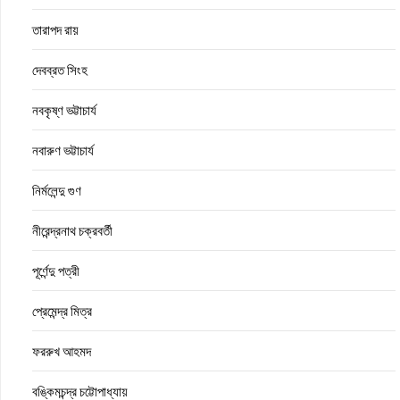
তারাপদ রায়
দেবব্রত সিংহ
নবকৃষ্ণ ভট্টাচার্য
নবারুণ ভট্টাচার্য
নির্মলেন্দু গুণ
নীরেন্দ্রনাথ চক্রবর্তী
পূর্ণেন্দু পত্রী
প্রেমেন্দ্র মিত্র
ফররুখ আহমদ
বঙ্কিমচন্দ্র চট্টোপাধ্যায়