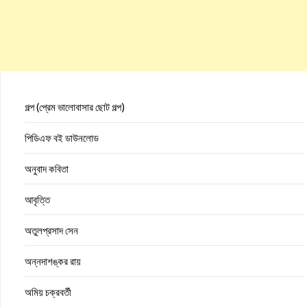
গল্প (প্রেম ভালোবাসার ছোট গল্প)
পিডিএফ বই ডাউনলোড
অনুবাদ কবিতা
আবৃত্তি
অতুলপ্রসাদ সেন
অন্নদাশঙ্কর রায়
অমিয় চক্রবর্তী