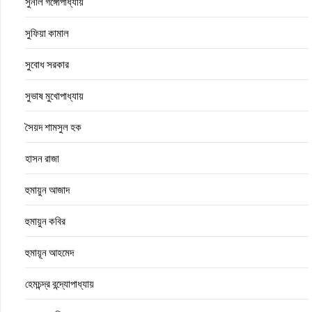
সুনীল গঙ্গোপাধ্যায়
সুফিয়া কামাল
সুবোধ সরকার
সুভাষ মুখোপাধ্যায়
সৈয়দ শামসুল হক
হাসন রাজা
হুমায়ুন আজাদ
হুমায়ুন কবির
হুমায়ূন আহমেদ
হেমচন্দ্র বন্দ্যোপাধ্যায়