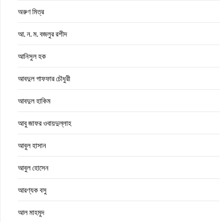
অরুণ মিত্র
আ. ন. ম. বজলুর রশীদ
আনিসুল হক
আবদুল গাফফার চৌধুরী
আবদুল হাকিম
আবু জাফর ওবায়দুল্লাহ
আবুল হাসান
আবুল হোসেন
আরণ্যক বসু
আল মাহমুদ