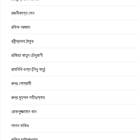
রজনীকান্ত সেন
রফিক আজাদ
রবীন্দ্রনাথ ঠাকুর
রাজিয়া খাতুন চৌধুরাণী
রামনিধি গুপ্ত (নিধু বাবু)
রুদ্র গোস্বামী
রুদ্র মুহম্মদ শহীদুল্লাহ
রোকনুজ্জামান খান
লালন ফকির
শক্তি চট্টোপাধ্যায়