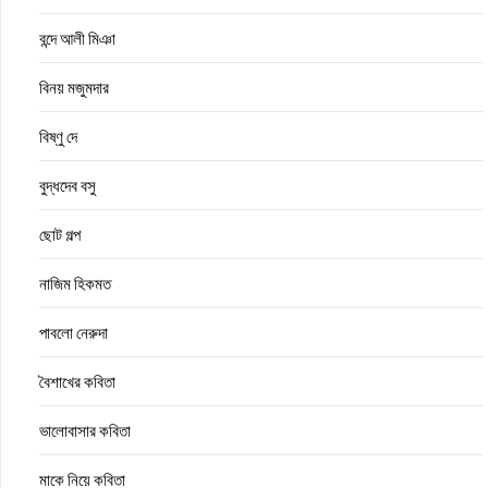
বন্দে আলী মিঞা
বিনয় মজুমদার
বিষ্ণু দে
বুদ্ধদেব বসু
ছোট গল্প
নাজিম হিকমত
পাবলো নেরুদা
বৈশাখের কবিতা
ভালোবাসার কবিতা
মাকে নিয়ে কবিতা