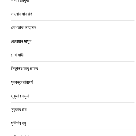
সলিল চৌধুরী
ভালোবাসার গল্প
মোশতাক আহমেদ
রেদোয়ান মাসুদ
শেখ সাদী
সিকান্দার আবু জাফর
সুকান্ত ভট্টাচার্য
সুকুমার বড়ুয়া
সুকুমার রায়
সুনির্মল বসু