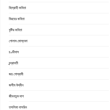
বিদ্রোহী কবিতা
বিরহের কবিতা
বৃষ্টির কবিতা
গোলাম মোস্তফা
চণ্ডীদাস
চন্দ্রাবতী
জয় গোস্বামী
জসীম উদ্‌দীন
জীবনানন্দ দাশ
তসলিমা নাসরিন