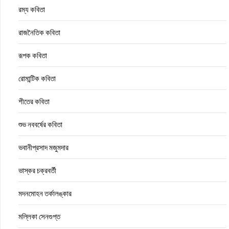
রম্য কবিতা
রাজনৈতিক কবিতা
রূপক কবিতা
রোমান্টিক কবিতা
শীতের কবিতা
শুভ নববর্ষের কবিতা
ভবানীপ্রসাদ মজুমদার
ভাস্কর চক্রবর্তী
মদনমোহন তর্কালঙ্কার
মল্লিকা সেনগুপ্ত