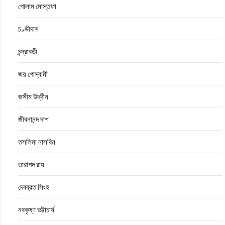
গোলাম মোস্তফা
চণ্ডীদাস
চন্দ্রাবতী
জয় গোস্বামী
জসীম উদ্‌দীন
জীবনানন্দ দাশ
তসলিমা নাসরিন
তারাপদ রায়
দেবব্রত সিংহ
নবকৃষ্ণ ভট্টাচার্য