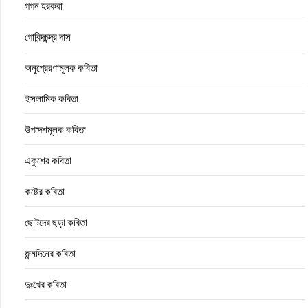
গগন হরকরা
গোবিন্দচন্দ্র দাস
অনুপ্রেরণামূলক কবিতা
ইসলামিক কবিতা
উপদেশমূলক কবিতা
একুশের কবিতা
কষ্টের কবিতা
ছোটদের ছড়া কবিতা
জন্মদিনের কবিতা
দুঃখের কবিতা