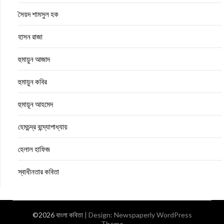
সৈয়দ শামসুল হক
হাসন রাজা
হুমায়ুন আজাদ
হুমায়ুন কবির
হুমায়ূন আহমেদ
হেমচন্দ্র বন্দ্যোপাধ্যায়
হেলাল হাফিজ
স্বাধীনতার কবিতা
©2026 বাংলা কবিতা
| Design:
Newspaperly WordPress
Theme