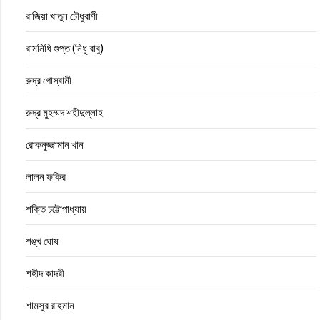
রাজিয়া খাতুন চৌধুরাণী
রামনিধি গুপ্ত (নিধু বাবু)
রুদ্র গোস্বামী
রুদ্র মুহম্মদ শহীদুল্লাহ
রোকনুজ্জামান খান
লালন ফকির
শক্তি চট্টোপাধ্যায়
শঙ্খ ঘোষ
শহীদ কাদরী
শামসুর রাহমান