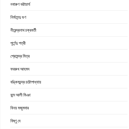
নবারুণ ভট্টাচার্য
নির্মলেন্দু গুণ
নীরেন্দ্রনাথ চক্রবর্তী
পূর্ণেন্দু পত্রী
প্রেমেন্দ্র মিত্র
ফররুখ আহমদ
বঙ্কিমচন্দ্র চট্টোপাধ্যায়
বন্দে আলী মিঞা
বিনয় মজুমদার
বিষ্ণু দে