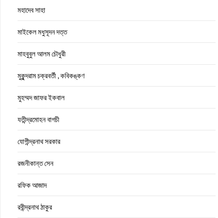
মহাদেব সাহা
মাইকেল মধুসূদন দত্ত
মাহবুবুল আলম চৌধুরী
মুকুন্দরাম চক্রবর্তী , কবিকঙ্কণ
মুহম্মদ জাফর ইকবাল
যতীন্দ্রমোহন বাগচী
যোগীন্দ্রনাথ সরকার
রজনীকান্ত সেন
রফিক আজাদ
রবীন্দ্রনাথ ঠাকুর