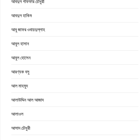
আবদুল গাফফার চৌধুরী
আবদুল হাকিম
আবু জাফর ওবায়দুল্লাহ
আবুল হাসান
আবুল হোসেন
আরণ্যক বসু
আল মাহমুদ
আলাউদ্দিন আল আজাদ
আলাওল
আসাদ চৌধুরী