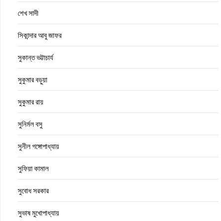
শেখ সাদী
সিকান্দার আবু জাফর
সুকান্ত ভট্টাচার্য
সুকুমার বড়ুয়া
সুকুমার রায়
সুনির্মল বসু
সুনীল গঙ্গোপাধ্যায়
সুফিয়া কামাল
সুবোধ সরকার
সুভাষ মুখোপাধ্যায়