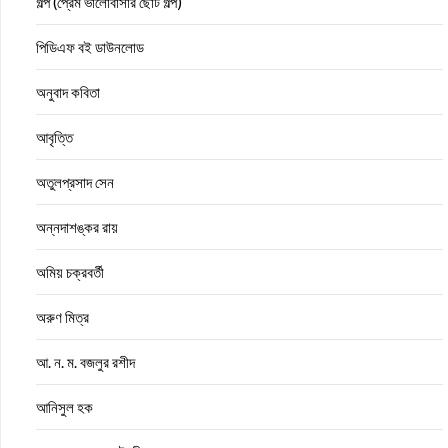
গল্প (প্রেম ভালোবাসার ছোট গল্প)
পিডিএফ বই ডাউনলোড
অনুবাদ কবিতা
আবৃত্তি
অতুলপ্রসাদ সেন
অন্নদাশঙ্কর রায়
অমিয় চক্রবর্তী
অরুণ মিত্র
আ. ন. ম. বজলুর রশীদ
আনিসুল হক