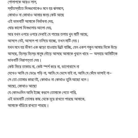
গোলাপকে আরও লাল,
স্যাঁতস্যাঁতে দিনগুলোকেও মনে হয় ঝলমলে,
কোথাও না কোথাও আমার জন্য কেউ আছে
এই ভাবনাটি আমাকে নির্ভাবনা দেয়,
ঘোর কালো দিনগুলোয় আলো দেয়,
আর যখন ওপরে ওপরে দেখাই যে পায়ের তলায় খুব মাটি আছে,
আসলে নেই, আসলে পা তলিয়ে যাচ্ছে, তখন মাটি দেয়।
যখন মনে হয় ভীষণ এক ঝড়ো হাওয়ায় উল্টে যাচ্ছি, যেন একশ শকুন আমার দিকে উড়ে
আসছে, হিংস্র হিংস্র মানুষ দৌড়ে আসছে আমাকে খুবলে খাবে — অসহায় আমিটিকে
ভাবনাটি নিরাপত্তা দেয়।
কেউ ফিরে তাকায় না, কেউ স্পর্শ করে না, ভালোবাসে না
দেখেও আমি যে ভেঙে পড়ি না, আমি যে ভেসে যাই না, আমি যে কেঁদে ভাসাই না–
সে তো তোমার কারণেই, কোথাও না কোথাও তুমি আছো বলে।
আছো, কোথাও আছো
যে কোনওদিন আমি ইচ্ছে করলে তোমাকে পেতে পারি,
এই ভাবনাটি তোমার কাছ থেকে দূরে রাখতে পারছে আমাকে,
আমাকে বাঁচিয়ে রাখতে পারছে।