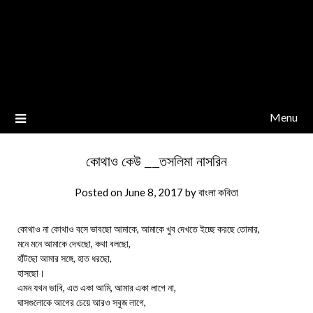
Menu
কোথাও কেউ __তসলিমা নাসরিন
Posted on
June 8, 2017
by
বাংলা কবিতা
কোথাও না কোথাও বসে ভাবছো আমাকে, আমাকে খুব দেখতে ইচ্ছে করছে তোমার,
মনে মনে আমাকে দেখছো, কথা বলছো,
হাঁটছো আমার সঙ্গে, হাত ধরছো,
হাসছো।
এমন যখন ভাবি, এত একা আমি, আমার একা লাগে না,
ঘাসগুলোকে আগের চেয়ে আরও সবুজ লাগে,