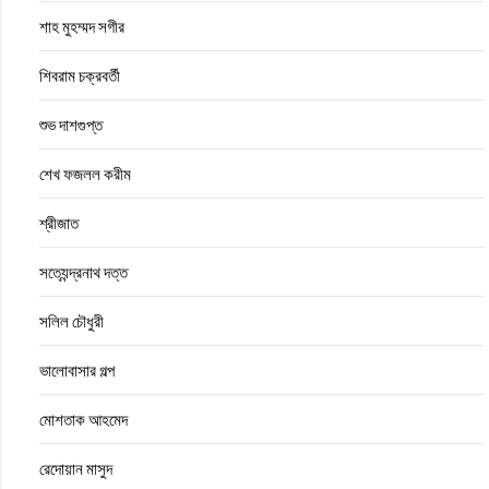
শাহ মুহম্মদ সগীর
শিবরাম চক্রবর্তী
শুভ দাশগুপ্ত
শেখ ফজলল করীম
শ্রীজাত
সত্যেন্দ্রনাথ দত্ত
সলিল চৌধুরী
ভালোবাসার গল্প
মোশতাক আহমেদ
রেদোয়ান মাসুদ