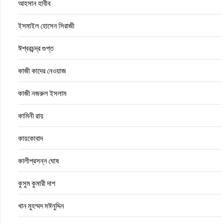
আহসান হাবীব
ইসমাইল হোসেন সিরাজী
ঈশ্বরচন্দ্র গুপ্ত
কাজী কাদের নেওয়াজ
কাজী নজরুল ইসলাম
কামিনী রায়
কায়কোবাদ
কালীপ্রসন্ন ঘোষ
কুসুম কুমারী দাশ
খান মুহম্মদ মঈনুদ্দিন