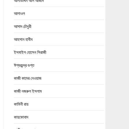
আলাউদ্দিন আল আজাদ
আলাওল
আসাদ চৌধুরী
আহসান হাবীব
ইসমাইল হোসেন সিরাজী
ঈশ্বরচন্দ্র গুপ্ত
কাজী কাদের নেওয়াজ
কাজী নজরুল ইসলাম
কামিনী রায়
কায়কোবাদ