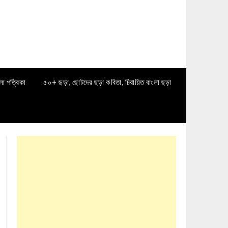
লা পত্রিকা
৫০+ ছড়া, ছোটদের ছড়া কবিতা, চিরায়িত বাংলা ছড়া