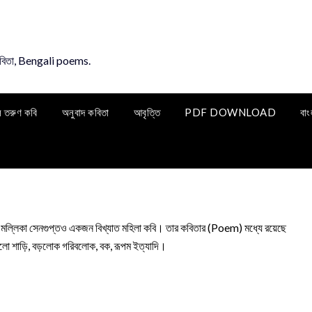
কবিতা, Bengali poems.
ি তরুণ কবি
অনুবাদ কবিতা
আবৃত্তি
PDF DOWNLOAD
বাং
 মল্লিকা সেনগুপ্তও একজন বিখ্যাত মহিলা কবি। তার কবিতার (Poem) মধ্যে রয়েছে
 হলো শাড়ি, বড়লোক গরিবলোক, বক, রূপম ইত্যাদি।