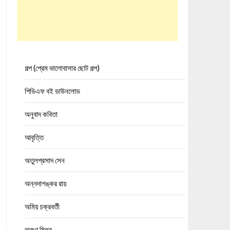
গল্প (প্রেম ভালোবাসার ছোট গল্প)
পিডিএফ বই ডাউনলোড
অনুবাদ কবিতা
আবৃত্তি
অতুলপ্রসাদ সেন
অন্নদাশঙ্কর রায়
অমিয় চক্রবর্তী
অরুণ মিত্র