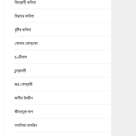
বিদ্রোহী কবিতা
বিরহের কবিতা
বৃষ্টির কবিতা
গোলাম মোস্তফা
চণ্ডীদাস
চন্দ্রাবতী
জয় গোস্বামী
জসীম উদ্‌দীন
জীবনানন্দ দাশ
তসলিমা নাসরিন