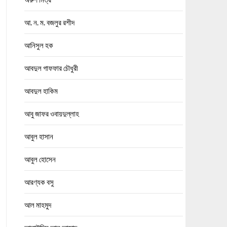
আ. ন. ম. বজলুর রশীদ
আনিসুল হক
আবদুল গাফফার চৌধুরী
আবদুল হাকিম
আবু জাফর ওবায়দুল্লাহ
আবুল হাসান
আবুল হোসেন
আরণ্যক বসু
আল মাহমুদ