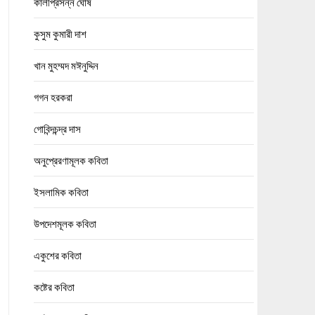
কালীপ্রসন্ন ঘোষ
কুসুম কুমারী দাশ
খান মুহম্মদ মঈনুদ্দিন
গগন হরকরা
গোবিন্দচন্দ্র দাস
অনুপ্রেরণামূলক কবিতা
ইসলামিক কবিতা
উপদেশমূলক কবিতা
একুশের কবিতা
কষ্টের কবিতা