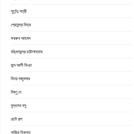
পূর্ণেন্দু পত্রী
প্রেমেন্দ্র মিত্র
ফররুখ আহমদ
বঙ্কিমচন্দ্র চট্টোপাধ্যায়
বন্দে আলী মিঞা
বিনয় মজুমদার
বিষ্ণু দে
বুদ্ধদেব বসু
ছোট গল্প
নাজিম হিকমত