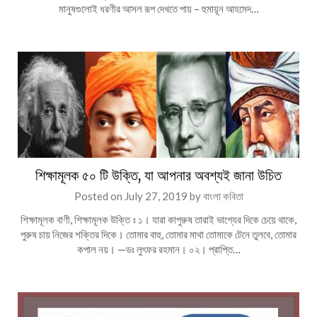
মানুষগুলোই ধরণীর আসল রূপ দেখতে পায় – হুমায়ূন আহমেদ…
শিক্ষামূলক ৫০ টি উক্তি, যা আপনার অবশ্যই জানা উচিত
Posted on
July 27, 2019
by
বাংলা কবিতা
শিক্ষামূলক বাণী, শিক্ষামূলক উক্তি ঃ ১। যারা কাপুরুষ তারাই ভাগ্যের দিকে চেয়ে থাকে,
পুরুষ চায় নিজের শক্তির দিকে। তোমার বাহু, তোমার মাথা তোমাকে টেনে তুলবে, তোমার
কপাল নয়। —ডঃ লুৎফর রহমান। ০২। প্রাপ্তি…