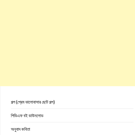
গল্প (প্রেম ভালোবাসার ছোট গল্প)
পিডিএফ বই ডাউনলোড
অনুবাদ কবিতা