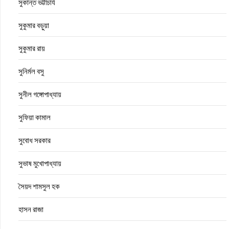
সুকান্ত ভট্টাচার্য
সুকুমার বড়ুয়া
সুকুমার রায়
সুনির্মল বসু
সুনীল গঙ্গোপাধ্যায়
সুফিয়া কামাল
সুবোধ সরকার
সুভাষ মুখোপাধ্যায়
সৈয়দ শামসুল হক
হাসন রাজা