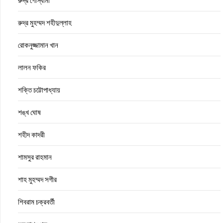
রুদ্র গোস্বামী
রুদ্র মুহম্মদ শহীদুল্লাহ
রোকনুজ্জামান খান
লালন ফকির
শক্তি চট্টোপাধ্যায়
শঙ্খ ঘোষ
শহীদ কাদরী
শামসুর রাহমান
শাহ মুহম্মদ সগীর
শিবরাম চক্রবর্তী