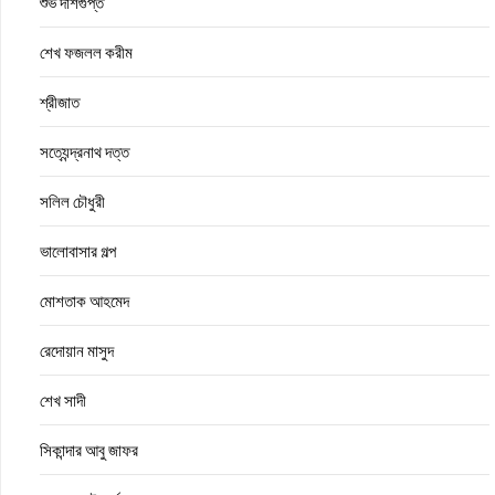
শুভ দাশগুপ্ত
শেখ ফজলল করীম
শ্রীজাত
সত্যেন্দ্রনাথ দত্ত
সলিল চৌধুরী
ভালোবাসার গল্প
মোশতাক আহমেদ
রেদোয়ান মাসুদ
শেখ সাদী
সিকান্দার আবু জাফর