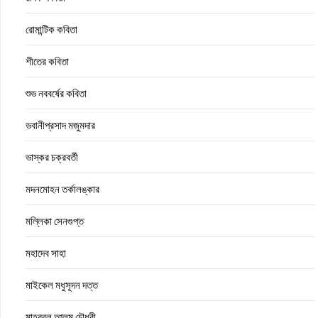
রোমান্টিক কবিতা
শীতের কবিতা
শুভ নববর্ষের কবিতা
ভবানীপ্রসাদ মজুমদার
ভাস্কর চক্রবর্তী
মদনমোহন তর্কালঙ্কার
মল্লিকা সেনগুপ্ত
মহাদেব সাহা
মাইকেল মধুসূদন দত্ত
মাহবুবুল আলম চৌধুরী