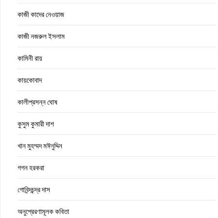
কাজী কাদের নেওয়াজ
কাজী নজরুল ইসলাম
কামিনী রায়
কায়কোবাদ
কালীপ্রসন্ন ঘোষ
কুসুম কুমারী দাশ
খান মুহম্মদ মঈনুদ্দিন
গগন হরকরা
গোবিন্দচন্দ্র দাস
অনুপ্রেরণামূলক কবিতা