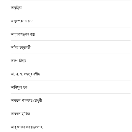
আবৃত্তি
অতুলপ্রসাদ সেন
অন্নদাশঙ্কর রায়
অমিয় চক্রবর্তী
অরুণ মিত্র
আ. ন. ম. বজলুর রশীদ
আনিসুল হক
আবদুল গাফফার চৌধুরী
আবদুল হাকিম
আবু জাফর ওবায়দুল্লাহ