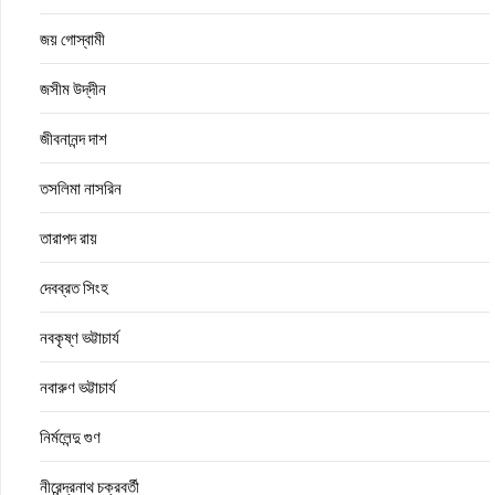
জয় গোস্বামী
জসীম উদ্‌দীন
জীবনানন্দ দাশ
তসলিমা নাসরিন
তারাপদ রায়
দেবব্রত সিংহ
নবকৃষ্ণ ভট্টাচার্য
নবারুণ ভট্টাচার্য
নির্মলেন্দু গুণ
নীরেন্দ্রনাথ চক্রবর্তী