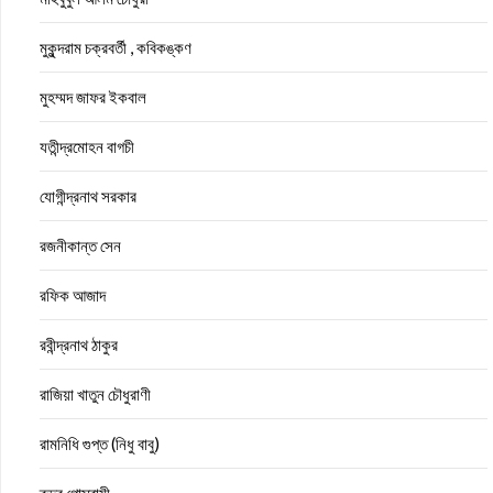
মুকুন্দরাম চক্রবর্তী , কবিকঙ্কণ
মুহম্মদ জাফর ইকবাল
যতীন্দ্রমোহন বাগচী
যোগীন্দ্রনাথ সরকার
রজনীকান্ত সেন
রফিক আজাদ
রবীন্দ্রনাথ ঠাকুর
রাজিয়া খাতুন চৌধুরাণী
রামনিধি গুপ্ত (নিধু বাবু)