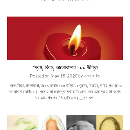
প্রেম, বিরহ, ভালোবাসার ১০০ উক্তি
Posted on
May 15, 2020
by
বাংলা কবিতা
প্রেম, বিরহ, ভালোবাসা, দুঃখ ও কষ্টের ১০০ উক্তি : প্রেমের, বিরহের, কষ্টের, দুঃখের, ও
ভালোবাসার বাণী: ১। প্রেম হলো জ্বলন্ত সিগারেটের মতো, জার আরাম্ভ হলো অগ্নি
দিয়ে আর শেষ পরিণতি ছাইয়েতে। __বার্নার্ডশ…