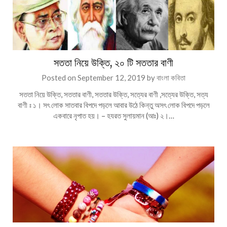
সততা নিয়ে উক্তি, ২০ টি সততার বাণী
Posted on
September 12, 2019
by
বাংলা কবিতা
সততা নিয়ে উক্তি, সততার বাণী, সততার উক্তি, সত্যের বাণী ,সত্যের উক্তি, সত্য
বাণী ঃ ১। সৎ লোক সাতবার বিপদে পড়লে আবার উঠে কিন্তু অসৎ লোক বিপদে পড়লে
একবারে নৃপাত হয়। – হযরত সুলায়মান (আঃ) ২।…